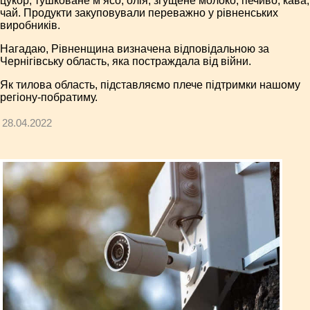
цукор, тушковане м’ясо, олія, згущене молоко, печиво, кава,
чай. Продукти закуповували переважно у рівненських
виробників.
Нагадаю, Рівненщина визначена відповідальною за
Чернігівську область, яка постраждала від війни.
Як тилова область, підставляємо плече підтримки нашому
регіону-побратиму.
28.04.2022