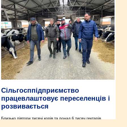
Сільгосппідприємство
працевлаштовує переселенців і
розвивається
Близько півтори тисячі корів та понад 6 тисяч гектарів
земель в обробітку має сільське господарство ТОВ «Ім.