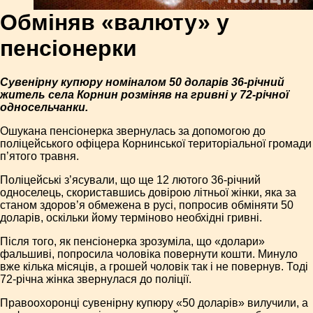
Обміняв «валюту» у
пенсіонерки
Сувенірну купюру номіналом 50 доларів 36-річний
житель села Корнин розміняв на гривні у 72-річної
односельчанки.
Ошукана пенсіонерка звернулась за допомогою до
поліцейського офіцера Корнинської територіальної громади
п’ятого травня.
Поліцейські з’ясували, що ще 12 лютого 36-річний
односелець, скориставшись довірою літньої жінки, яка за
станом здоров’я обмежена в русі, попросив обміняти 50
доларів, оскільки йому терміново необхідні гривні.
Після того, як пенсіонерка зрозуміла, що «долари»
фальшиві, попросила чоловіка повернути кошти. Минуло
вже кілька місяців, а грошей чоловік так і не повернув. Тоді
72-річна жінка звернулася до поліції.
Правоохоронці сувенірну купюру «50 доларів» вилучили, а