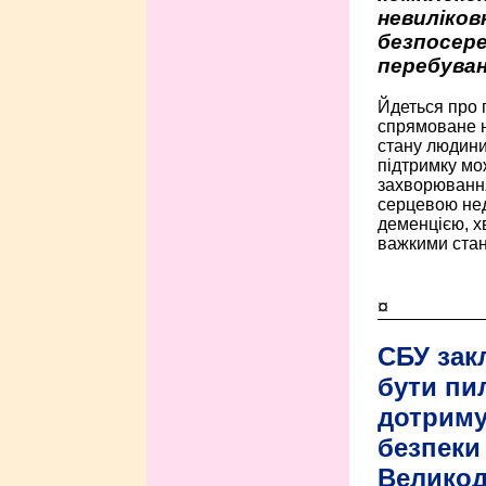
невиліко
безпосере
перебуван
Йдеться про 
спрямоване н
стану людини 
підтримку мо
захворюванням
серцевою нед
деменцією, 
важкими стан
¤
СБУ зак
бути пи
дотриму
безпеки 
Велико