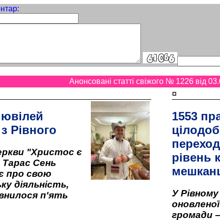
нтар:
Анонсовані статті свіжого № 1226 від 03.
¤
 ювілей
1553 пр
 з Рівного
цілодоб
переход
ркви "Христос є
рівень к
" Тарас Сень
мешкан
є про свою
ку діяльність,
У Рівном
внилося п'ять
оновленої 
громади –