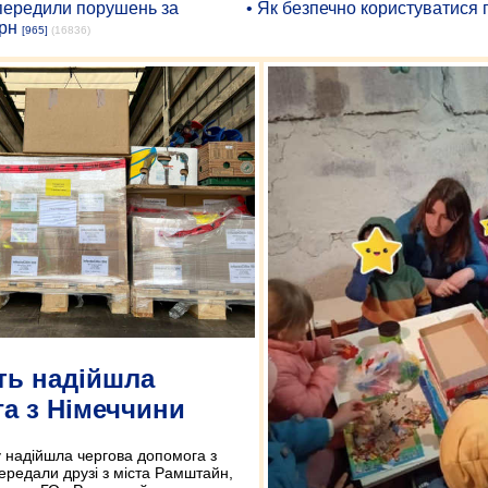
опередили порушень за
• Як безпечно користуватися
рн
[965]
(16836)
ть надійшла
а з Німеччини
 надійшла чергова допомога з
передали друзі з міста Рамштайн,