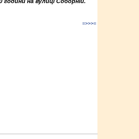
0 години на вулиці Соборній.
=>>>=