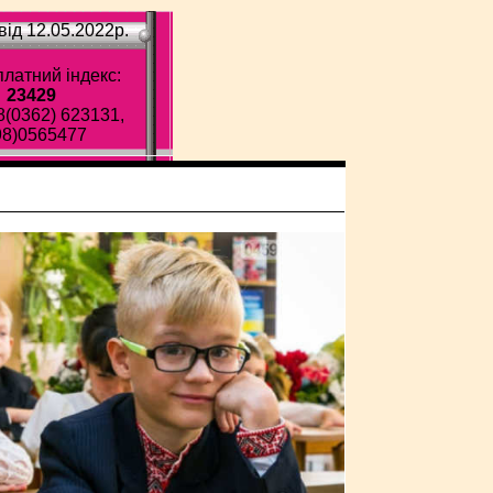
ід 12.05.2022p.
латний індекс:
23429
8(0362) 623131,
98)0565477