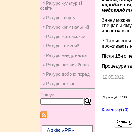
¤ Ракурс культури і
народження,
освіти
медогляд та
¤ Ракурс спорту
Заяву можна п
спеціальному п
¤ Ракурс кримінальний
або ж очно в 
¤ Ракурс житейський
З 1-го червня
¤ Ракурс інтимний
проживають н
¤ Ракурс мандрівника
Після 15-го ч
¤ Ракурс незвичайного
Процедура зар
¤ Ракурс добрих порад
12.05.2022
¤ Ракурс розваг
Пошук
Переглядів: 1535
Коментарі (0):
Архів «РР»: