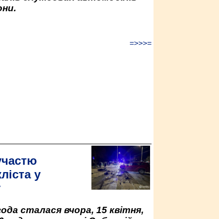
ни.
=>>>=
участю
ліста у
у
да сталася вчора, 15 квітня,