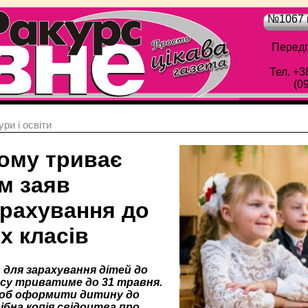
№1067 в
Передп
Тел. +3
(0
ри і освіти
ному триває
м заяв
арахування до
х класів
 для зарахування дітей до
су триватиме до 31 травня.
щоб оформити дитину до
ібна копія свідоцтва про