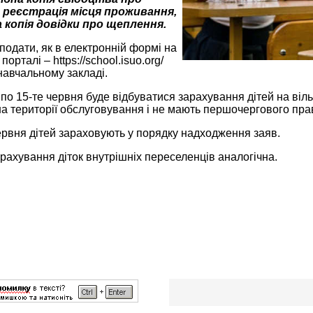
 реєстрація місця проживання,
 копія довідки про щеплення.
одати, як в електронній формі на
орталі – https://school.isuo.org/
навчальному закладі.
 по 15-те червня буде відбуватися зарахування дітей на вільні
а території обслуговування і не мають першочергового пра
ервня дітей зараховують у порядку надходження заяв.
ахування діток внутрішніх переселенців аналогічна.