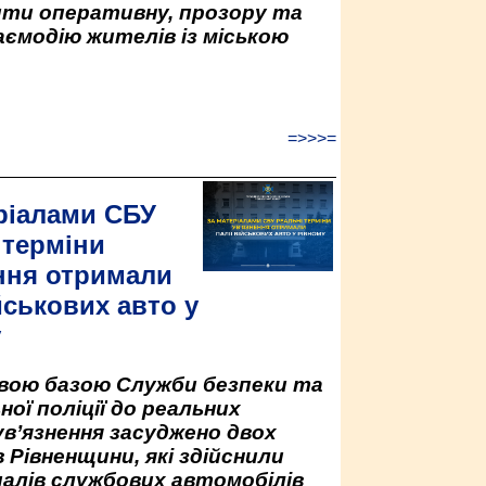
ити оперативну, прозору та
аємодію жителів із міською
=>>>=
ріалами СБУ
 терміни
ння отримали
йськових авто у
у
овою базою Служби безпеки та
ної поліції до реальних
ув’язнення засуджено двох
 Рівненщини, які здійснили
палів службових автомобілів