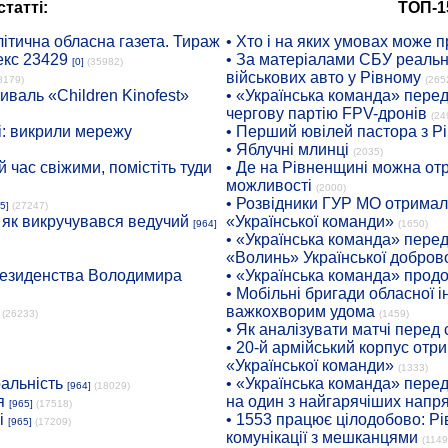
татті:
ТОП-1
ітична обласна газета. Тираж
• Хто і на яких умовах може п
екс 23429
• За матеріалами СБУ реальні
[0]
(35982)
військових авто у Рівному
8179)
(265
иваль «Children Kinofest»
• «Українська команда» пере
чергову партію FPV-дронів
(24
: викрили мережу
• Перший ювілей пастора з Р
• Яблучні млинці
(2035)
 час свіжими, помістіть туди
• Де на Рівненщині можна отр
можливості
(2000)
• Розвідники ГУР МО отримали
5]
(27247)
: як викручувався ведучий
«Української команди»
[964]
(1650)
• «Українська команда» пере
«Волинь» Української доброво
президенства Володимира
• «Українська команда» про
• Мобільні бригади обласної 
важкохворим удома
(26233)
(1459)
• Як аналізувати матчі перед
• 20-й армійський корпус от
«Української команди»
(1333)
ральність
• «Українська команда» пере
[964]
(18029)
я
на один з найгарячіших напр
[965]
(17518)
і
• 1553 працює цілодобово: Рі
[965]
(17209)
комунікації з мешканцями
(1149