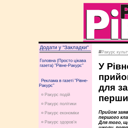
Додати у "Закладки"
#
Ракурс культу
Головна (Просто цікава
У Рів
газета) "Рівне-Ракурс"
прийо
Реклама в газеті "Рівне-
для з
Ракурс"
¤ Ракурс подій
перши
¤ Ракурс політики
Прийом заяв
¤ Ракурс економiки
першого кла
¤ Ракурс здоров'я
Для того, 
школи, потр