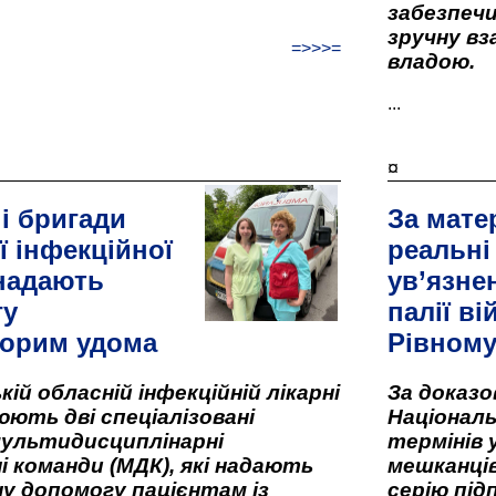
забезпеч
зручну вз
=>>>=
владою.
...
¤
і бригади
За мате
ї інфекційної
реальні
 надають
ув’язне
гу
палії ві
орим удома
Рівном
кій обласній інфекційній лікарні
За доказ
ють дві спеціалізовані
Національ
мультидисциплінарні
термінів 
і команди (МДК), які надають
мешканців
у допомогу пацієнтам із
серію під