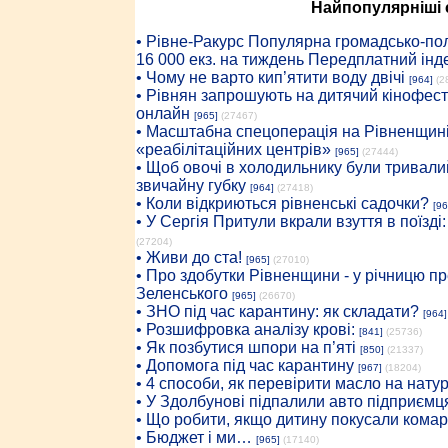
Найпопулярніші с
• Рiвне-Ракурс Популярна громадсько-пол
16 000 екз. на тиждень Передплатний інд
• Чому не варто кип’ятити воду двічі
[964]
(2
• Рівнян запрошують на дитячий кінофест
онлайн
[965]
(27467)
• Масштабна спецоперація на Рівненщині
«реабілітаційних центрів»
[965]
(27444)
• Щоб овочі в холодильнику були тривалий
звичайну губку
[964]
(27418)
• Коли відкриються рівненські садочки?
[96
• У Сергія Притули вкрали взуття в поїзді
(27204)
• Живи до ста!
[965]
(27010)
• Про здобутки Рівненщини - у річницю 
Зеленського
[965]
(26670)
• ЗНО під час карантину: як складати?
[964]
• Розшифровка аналізу крові:
[841]
(25736)
• Як позбутися шпори на п’яті
[850]
(21337)
• Допомога під час карантину
[967]
(18204)
• 4 способи, як перевірити масло на нату
• У Здолбунові підпалили авто підприємц
• Що робити, якщо дитину покусали комар
• Бюджет і ми…
[965]
(17140)