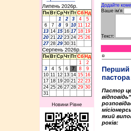
Додайте коме
Липень 2026p.
Ваше ім'я
Пн
Вт
Ср
Чт
Пт
Сб
Нд
1
2
3
4
5
6
7
8
9
10
11
12
13
14
15
16
17
18
19
Текст:
20
21
22
23
24
25
26
27
28
29
30
31
Серпень 2026p.
¤
Пн
Вт
Ср
Чт
Пт
Сб
Нд
1
2
Перший
3
4
5
6
7
8
9
10
11
12
13
14
15
16
пастора
17
18
19
20
21
22
23
24
25
26
27
28
29
30
Пастор це
31
відповідь
розповіда
Новини Рівне
місіонерсь
який випо
років: