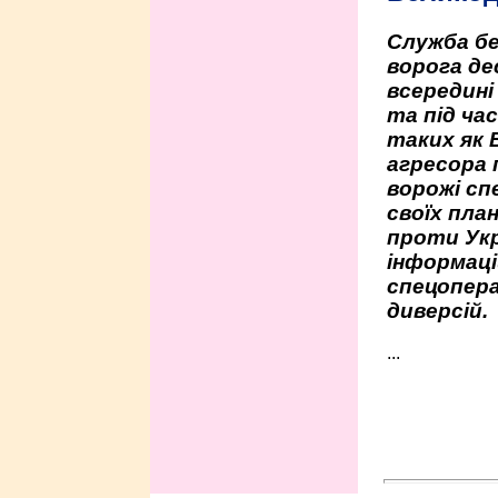
Служба бе
ворога де
всередині
та під час
таких як 
агресора 
ворожі сп
своїх пла
проти Укр
інформаці
спецопера
диверсій.
...