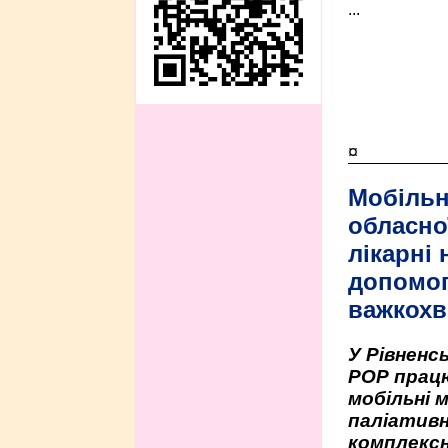
...
¤
Мобільн
обласно
лікарні
допомо
важкохв
У Рівненсь
РОР працю
мобільні 
паліативн
комплексн