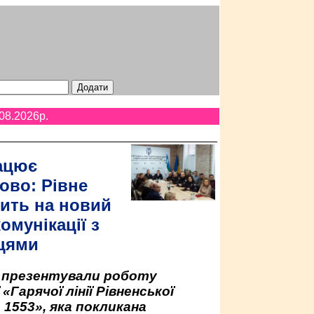
08.2026p.
ацює
ово: Рівне
ить на новий
омунікації з
цями
у презентували роботу
«Гарячої лінії Рівненської
 1553», яка покликана