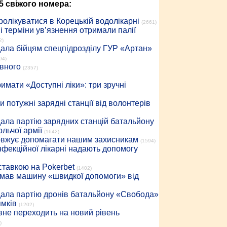
5 свіжого номера:
ролікуватися в Корецькій водолікарні
(2661)
 терміни ув’язнення отримали палії
2)
дала бійцям спецпідрозділу ГУР «Артан»
94)
івного
(2357)
имати «Доступні ліки»: три зручні
 потужні зарядні станції від волонтерів
дала партію зарядних станцій батальйону
льчої армії
(1642)
довжує допомагати нашим захисникам
(1594)
інфекційної лікарні надають допомогу
 ставкою на Pokerbet
(1402)
римав машину «швидкої допомоги» від
дала партію дронів батальйону «Свобода»
ямків
(1202)
вне переходить на новий рівень
)