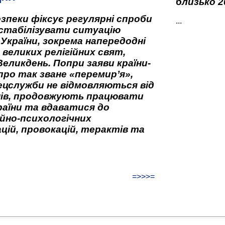
близько 2
зпеки фіксує регулярні спроби
...
стабілізувати ситуацію
 України, зокрема напередодні
 великих релігійних свят,
Великдень. Попри заяви країни-
про так зване «перемир’я»,
ецслужби не відмовляються від
нів, продовжують працювати
аїни та вдаватися до
йно-психологічних
цій, провокацій, терактів та
=>>>=