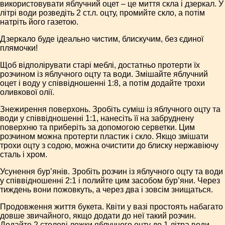
використовувати яблучний оцет – це миття скла і дзеркал. У
літрі води розведіть 2 ст.л. оцту, промийте скло, а потім
натріть його газетою.
Дзеркало буде ідеально чистим, блискучим, без єдиної
плямочки!
Щоб відполірувати старі меблі, достатньо протерти їх
розчином із яблучного оцту та води. Змішайте яблучний
оцет і воду у співвідношенні 1:8, а потім додайте трохи
оливкової олії.
Знежирення поверхонь. Зробіть суміш із яблучного оцту та
води у співвідношенні 1:1, нанесіть її на забруднену
поверхню та приберіть за допомогою серветки. Цим
розчином можна протерти пластик і скло. Якщо змішати
трохи оцту з содою, можна очистити до блиску нержавіючу
сталь і хром.
Усунення бур’янів. Зробіть розчин із яблучного оцту та води
у співвідношенні 2:1 і полийте цим засобом бур’яни. Через
тиждень вони пожовкуть, а через два і зовсім знищаться.
Продовження життя букета. Квіти у вазі простоять набагато
довше звичайного, якщо додати до неї такий розчин.
Додайте 2 столові ложки яблучного оцту до 1 літра води.