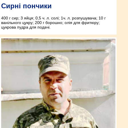
Сирні пончики
400 г сир; 3 яйця; 0,5 ч. л. солі; 1ч. л. розпушувача; 10 г
ванільного цукру; 200 г борошно; олія для фритюру;
цукрова пудра для подачі.