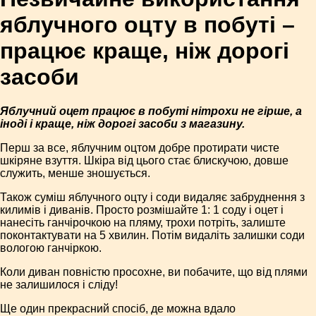
яблучного оцту в побуті –
працює краще, ніж дорогі
засоби
Яблучний оцет працює в побуті нітрохи не гірше, а
іноді і краще, ніж дорогі засоби з магазину.
Перш за все, яблучним оцтом добре протирати чисте
шкіряне взуття. Шкіра від цього стає блискучою, довше
служить, менше зношується.
Також суміш яблучного оцту і соди видаляє забруднення з
килимів і диванів. Просто розмішайте 1: 1 соду і оцет і
нанесіть ганчірочкою на пляму, трохи потріть, залиште
поконтактувати на 5 хвилин. Потім видаліть залишки соди
вологою ганчіркою.
Коли диван повністю просохне, ви побачите, що від плями
не залишилося і сліду!
Ще один прекрасний спосіб, де можна вдало