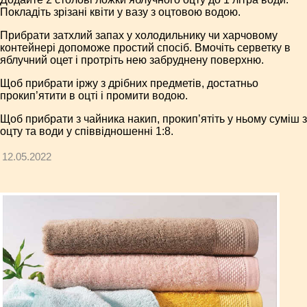
Покладіть зрізані квіти у вазу з оцтовою водою.
Прибрати затхлий запах у холодильнику чи харчовому
контейнері допоможе простий спосіб. Вмочіть серветку в
яблучний оцет і протріть нею забруднену поверхню.
Щоб прибрати іржу з дрібних предметів, достатньо
прокип’ятити в оцті і промити водою.
Щоб прибрати з чайника накип, прокип’ятіть у ньому суміш з
оцту та води у співвідношенні 1:8.
12.05.2022