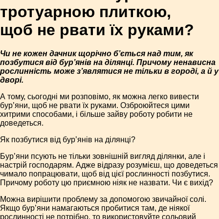
тротуарною плиткою,
щоб не рвати їх руками?
Чи не кожен дачник щорічно б’ється над тим, як
позбутися від бур’янів на ділянці. Причому ненависна
рослинність може з’являтися не тільки в городі, а й у
дворі.
А тому, сьогодні ми розповімо, як можна легко вивести
бур’яни, щоб не рвати їх руками. Озброюйтеся цими
хитрими способами, і більше зайву роботу робити не
доведеться.
Як позбутися від бур’янів на ділянці?
Бур’яни псують не тільки зовнішній вигляд ділянки, але і
настрій господарям. Адже відразу розумієш, що доведеться
чимало попрацювати, щоб від цієї рослинності позбутися.
Причому роботу цю приємною ніяк не назвати. Чи є вихід?
Можна вирішити проблему за допомогою звичайної солі.
Якщо бур’яни намагаються пробитися там, де ніякої
рослинності не потрібно, то використовуйте сольовий