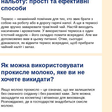
нальоту: прості та ефективні
способи
Термос – незамінний помічник для тих, хто звик брати з
собою на роботу або в дорогу гарячі напої. А ще в термосі
дуже зручно заварювати трав’яний чай. Настій виходить
насиченим і ароматним. У використанні термоса є один
істотний недолік – його складно помити всередині. Але ми
допоможемо вам в цьому питанні. Отже, сьогодні
дізнаємося, як відмити термос всередині, щоб прибрати
чайний наліт і запах.
Як можна використовувати
прокисле молоко, яке ви не
хочете викидати?
Якщо молоко прокисло – це означає, що ми залишилися
без смачного сніданку і без ранкової кави. Зате можна
заощадити на косметиці і вітамінах для вихованців.
Розповідаємо, де в господарстві знадобиться скисле
молоко.