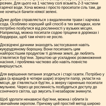
розчин. Для цього на 1 частину солі візьміть 2-3 частини
гарячої води. Хоча можна і просто просипати сіль там, де
не хочеться бачити ніякої зелені.
Дуже добре справляється з видаленням трави і харчова
сода. Особливо хороший цей спосіб в тих випадках, коли
потрібно позбутися від рослинності у вузьких місцях.
Наприклад, можна посипати содою тріщини в доріжках і
бордюрах, щоб там нічого не росло.
Досвідчені дачники знаходять застосування навіть
кукурудзяному борошну. Вони посипають цим
найпростішим продуктом ті ділянки землі, де люблять
з’являтися бур’яни. Зрештою це ускладнює розмноження
насіння, і проблема частково або навіть повністю
вирішується.
Для вирішення питання згодяться і старі газети. Потрібно у
два (а кращеф в чотири шари) згорнути папір, укласти на
місця, де з’являється бур’ян, а зверху гарненько посипати
мульчею. Через це рослинність позбудеться доступу до
сонячного світла, що змусить її незабаром зникнути.
Щоб здолати ненависні бур’яни, можна і облити їх
звичайним окропом. Причому цей простий метод широко