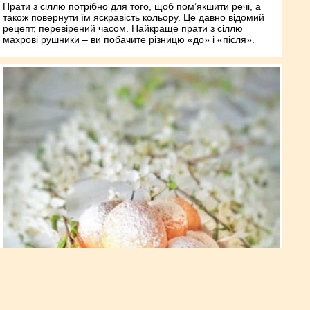
Прати з сіллю потрібно для того, щоб пом’якшити речі, а
також повернути їм яскравість кольору. Це давно відомий
рецепт, перевірений часом. Найкраще прати з сіллю
махрові рушники – ви побачите різницю «до» і «після».