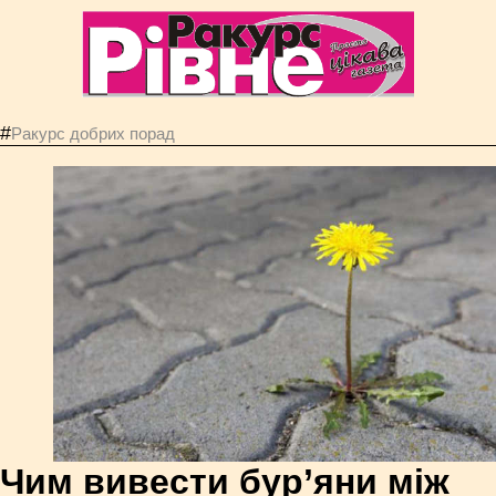
#
Ракурс добрих порад
Чим вивести бур’яни між