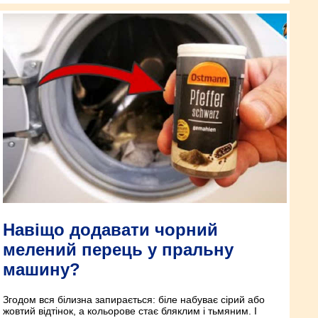
Навіщо додавати чорний
мелений перець у пральну
машину?
Згодом вся білизна запирається: біле набуває сірий або
жовтий відтінок, а кольорове стає бляклим і тьмяним. І