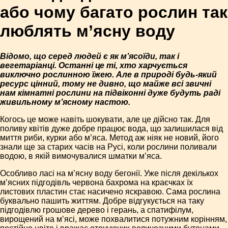
або чому багато рослин так
люблять м’ясну воду
Відомо, що серед людей є як м’ясоїди, так і
вегетаріанці. Останні це ті, хто харчується
виключно рослинною їжею. Але в природі будь-який
ресурс цінний, тому не дивно, що майже всі звичні
нам кімнатні рослини на підвіконні дуже будуть раді
живильному м’ясному настою.
Когось це може навіть шокувати, але це дійсно так. Для
поливу квітів дуже добре працює вода, що залишилася від
миття риби, курки або м’яса. Метод аж ніяк не новий, його
знали ще за старих часів на Русі, коли рослини поливали
водою, в якій вимочувалися шматки м’яса.
Особливо ласі на м’ясну воду бегонії. Уже після декількох
м’ясних підгодівль червона бахрома на краєчках їх
листових пластин стає насичено яскравою. Сама рослина
буквально пашить життям. Добре відгукується на таку
підгодівлю грошове дерево і герань, а спатифілум,
вирощений на м’ясі, може похвалитися потужним корінням,