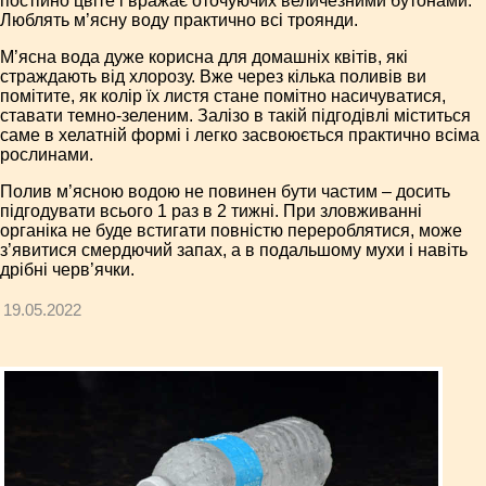
постійно цвіте і вражає оточуючих величезними бутонами.
Люблять м’ясну воду практично всі троянди.
М’ясна вода дуже корисна для домашніх квітів, які
страждають від хлорозу. Вже через кілька поливів ви
помітите, як колір їх листя стане помітно насичуватися,
ставати темно-зеленим. Залізо в такій підгодівлі міститься
саме в хелатній формі і легко засвоюється практично всіма
рослинами.
Полив м’ясною водою не повинен бути частим – досить
підгодувати всього 1 раз в 2 тижні. При зловживанні
органіка не буде встигати повністю перероблятися, може
з’явитися смердючий запах, а в подальшому мухи і навіть
дрібні черв’ячки.
19.05.2022