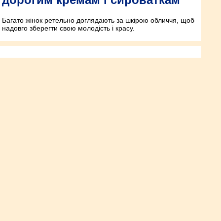
Багато жінок ретельно доглядають за шкірою обличчя, щоб
надовго зберегти свою молодість і красу.
М’які скраби для тіла, які ви
можете зробити самі
Для ідеальної шкіри в літній сезон недостатньо масажу або
ваших улюблених вправ. Відлущування – важливий етап у
догляді за шкірою тіла. Якщо для обличчя косметологи все ж
рекомендують м’які пілінги, то для тіла, особливо грубих
зон, чудово підійдуть домашні скраби, які не тільки оновлять
верхній шар, але і наситять шкіру поживними речовинами.
Як швидко приховати сліди
почервоніння і припухлості очей
після сліз?