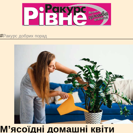
#
Ракурс добрих порад
М’ясоїдні домашні квіти