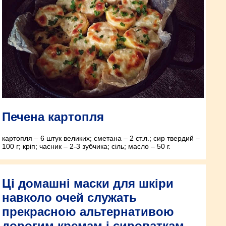
Печена картопля
картопля – 6 штук великих; сметана – 2 ст.л.; сир твердий –
100 г; кріп; часник – 2-3 зубчика; сіль; масло – 50 г.
Ці домашні маски для шкіри
навколо очей служать
прекрасною альтернативою
дорогим кремам і сироваткам