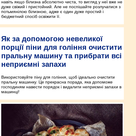
навіть якщо білизна абсолютно чиста, то вигляд у неї вже не
дуже свіжий і пристойний. Але не поспішайте розлучатися з
потьмянілою білизною, адже є один дуже простий і
бюджетний спосіб освіжити її.
Як за допомогою невеликої
порції піни для гоління очистити
пральну машину та прибрати всі
неприємні запахи
Використовуйте піну для гоління, щоб ідеально очистити
пральну машинку. Це прекрасна порада, яка допоможе
господиням навести порядок і видалити неприємні запахи в
машинці!