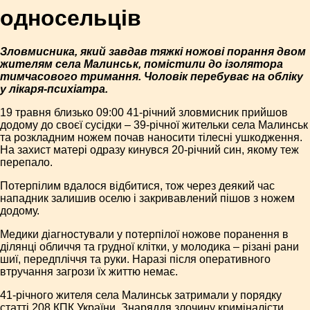
односельців
Зловмисника, який завдав тяжкі ножові порання двом
жителям села Малинськ, помістили до ізолятора
тимчасового тримання. Чоловік перебуває на обліку
у лікаря-психіатра.
19 травня близько 09:00 41-річний зловмисник прийшов
додому до своєї сусідки – 39-річної жительки села Малинськ
та розкладним ножем почав наносити тілесні ушкодження.
На захист матері одразу кинувся 20-річний син, якому теж
перепало.
Потерпілим вдалося відбитися, тож через деякий час
нападник залишив оселю і закривавлений пішов з ножем
додому.
Медики діагностували у потерпілої ножове поранення в
ділянці обличчя та грудної клітки, у молодика – різані рани
шиї, передпліччя та руки. Наразі після оперативного
втручання загрози їх життю немає.
41-річного жителя села Малинськ затримали у порядку
статті 208 КПК України. Знаряддя злочину криміналісти