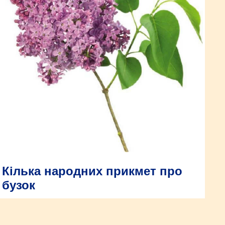
Кілька народних прикмет про
бузок
Звичайний час квітнення бузкових кущів – травень або
червень. Поява пишних суцвіть у більш пізній період
вважається аномальним явищем. Тому розцінюється як знак