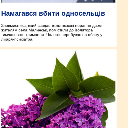
Намагався вбити односельців
Зловмисника, який завдав тяжкі ножові порання двом
жителям села Малинськ, помістили до ізолятора
тимчасового тримання. Чоловік перебуває на обліку у
лікаря-психіатра.