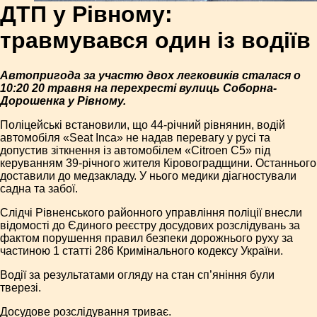
ДТП у Рівному:
травмувався один із водіїв
Автопригода за участю двох легковиків сталася о
10:20 20 травня на перехресті вулиць Соборна-
Дорошенка у Рівному.
Поліцейські встановили, що 44-річний рівнянин, водій
автомобіля «Seat Inca» не надав перевагу у русі та
допустив зіткнення із автомобілем «Сitroen C5» під
керуванням 39-річного жителя Кіровоградщини. Останнього
доставили до медзакладу. У нього медики діагностували
садна та забої.
Слідчі Рівненського районного управління поліції внесли
відомості до Єдиного реєстру досудових розслідувань за
фактом порушення правил безпеки дорожнього руху за
частиною 1 статті 286 Кримінального кодексу України.
Водії за результатами огляду на стан сп’яніння були
тверезі.
Досудове розслідування триває.