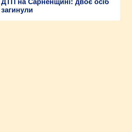
ДТП на Сарненщині: двоє осіб
загинули
Автопригода сталася 30 травня близько 07:30 на автодорозі
«Борове-Рокитне-Вежиця» між населеними пунктами Старе
Село та Дроздинь Сарненського району.