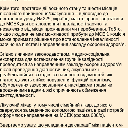
Крім того, протягом дії воєнного стану та шести місяців
після його припинення/скасування – відповідно до
постанови уряду № 225, українці мають право звертатися
до МСЕК для встановлення інвалідності заочно та
незалежно від місця проживання чи перебування. Тобто,
якщо людина не має можливості прибути до МСЕК, комісія
може приймати рішення про встановлення інвалідності
заочно на підставі направлення закладу охорони здоров’я.
Згідно з чинним законодавством, медико-соціальна
експертиза для встановлення групи інвалідності
проводиться за направленням закладу охорони здоров’я
після проведення діагностичних, лікувальних і
реабілітаційних заходів, за наявності відомостей, які
підтверджують стійке порушення функцій організму,
обумовлених захворюваннями, наслідками травм чи
вродженими вадами, які спричиняють обмеження
життєдіяльності.
Лікуючий лікар, у тому числі сімейний лікар, до якого
звернувся за медичною допомогою пацієнт, в разі потреби
оформлює направлення на МСЕК (форма 088/о).
Звертаємо увагу, що укладання декларації між пацієнтом-