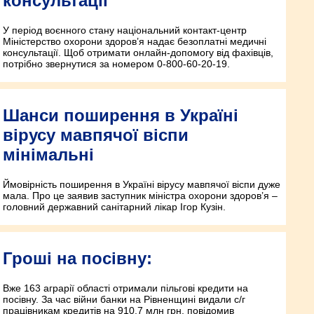
консультації
У період воєнного стану національний контакт-центр
Міністерство охорони здоров’я надає безоплатні медичні
консультації. Щоб отримати онлайн-допомогу від фахівців,
потрібно звернутися за номером 0-800-60-20-19.
Шанси поширення в Україні
вірусу мавпячої віспи
мінімальні
Ймовірність поширення в Україні вірусу мавпячої віспи дуже
мала. Про це заявив заступник міністра охорони здоров’я –
головний державний санітарний лікар Ігор Кузін.
Гроші на посівну:
Вже 163 аграрії області отримали пільгові кредити на
посівну. За час війни банки на Рівненщині видали с/г
працівникам кредитів на 910,7 млн грн, повідомив