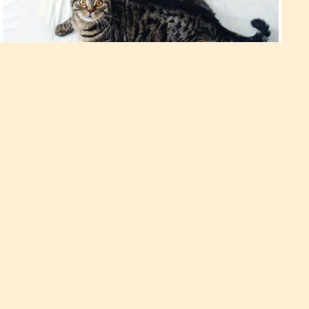
Кому не можна спати разом з
кішками?
Господарі кішок добре знають, що їх вихованці – великі
любителі поспати. Їх в будь-який момент можна застати
мирно дрімаючими в найрізноманітніших місцях. Вчені
підрахували, що середньостатистичний кіт цілком здатний
проспати до 22 годин на добу.