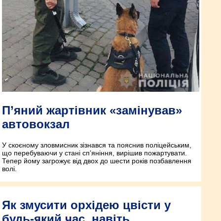
П’яний жартівник «замінував»
автовокзал
У скоєному зловмисник зізнався та пояснив поліцейським,
що перебуваючи у стані сп’яніння, вирішив пожартувати.
Тепер йому загрожує від двох до шести років позбавлення
волі.
Як змусити орхідею цвісти у
будь-який час, навіть