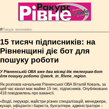
#
Ракурс економiки
15 тисяч підписників: на
Рівненщині діє бот для
пошуку роботи
У Рівненській ОВА вже два місяці діє телеграм-бот
для пошуку роботи @work_in_Rivne_region.
Як розповів начальник Рівненської ОВА Віталій Коваль, за
цей час канал має майже 15 тис. підписників. Опубліковано
418 повідомлень про вакансії.
«Водії, перукарі, майстри різних спеціалізацій, менеджери,
кухарі, офіціанти і бариста, бухгалтери, адміністратори –