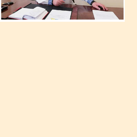
Олег Вівсянник:
«Тифу на Рівненщині немає…»
Ще якихось чотири місяці тому новини медичної галузі
складали левову частку інформаційного простору області.
Сьогодні про те, що відбувається в галузі охорони здоров’я
Рівненщини говориться в медіа мало, якщо не сказати –
занадто мало. Аби хоча б частково виправити цю ситуацію,
автор попросив про інтерв’ю у директора Департаменту
цивільного захисту та охорони здоров’я населення
Рівненської ОДА Оле