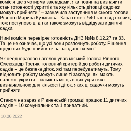
комісія ще з чотирма закладами, яка повинна визначити
стан готовності укриттів та яку кількість діток ці садочки
можуть прийняти,” – зазначила заступниця міського голови
Рівного Марина Кузмічова. Зараз вже є 540 заяв від охочих,
тож поступово ці дітки також зможуть відвідувати дитячі
садки.
Нині комісія перевіряє готовність ДНЗ №№ 8,12,27 та 33.
Та це не означає, що усі вони розпочнуть роботу. Рішення
щодо них буде прийняте на засіданні комісії.
Як неодноразово наголошував міський голова Рівного
Олександр Третяк, головний критерій до роботи дитячих
садків – це безпека діток, які там перебуватимуть. Тому
відновити роботу можуть лише ті заклади, які мають
належні укриття. І кількість місць в цих укриттях є
визначальною для кількості діток, яких ці садочки можуть
прийняти.
Станом на зараз в Рівненській громаді працює 11 дитячих
садків – 10 комунальних та 1 приватний.
10.06.2022