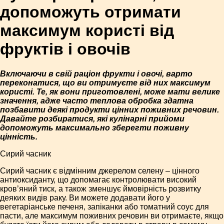
допоможуть отримати
максимум користі від
фруктів і овочів
Включаючи в свій раціон фрукти і овочі, варто
переконатися, що ви отримуєте від них максимум
користі. Те, як вони приготовлені, може мати велике
значення, адже часто теплова обробка здатна
позбавити деякі продукти цінних поживних речовин.
Давайте розбиратися, які кулінарні прийоми
допоможуть максимально зберегти поживну
цінність.
Сирий часник
Сирий часник є відмінним джерелом селену – цінного
антиоксиданту, що допомагає контро­лювати високий
кров’яний тиск, а також зменшує ймовірність розвитку
деяких видів раку. Ви можете додавати його у
вегетаріанське печеня, запіканки або томатний соус для
пасти, але максимум поживних речовин ви отримаєте, якщо