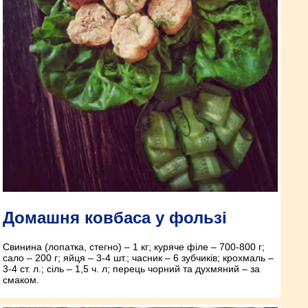
Домашня ковбаса у фользі
Свинина (лопатка, стегно) – 1 кг; куряче філе – 700-800 г;
сало – 200 г; яйця – 3-4 шт.; часник – 6 зубчиків; крохмаль –
3-4 ст. л.; сіль – 1,5 ч. л; перець чорний та духмяний – за
смаком.