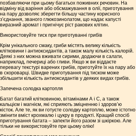
позбавляючи при цьому багатьох поживних речовин. На
відміну від варіння або обсмажування в олії, приготування
на пару дозволяє зберегти більшу частину корисного
з’єднання, званого глюкозинолатом, що надає капусті
виразний аромат і пригнічує ріст ракових клітин.
Використовуйте тиск при приготуванні грибів
Крім унікального смаку, гриби містять велику кількість
клітковини і антиоксидантів, а також малу кількість калорій.
Деякі з них можна вживати сирими, додаючи в салати,
наприклад, печериці або гливи. Якщо ж ви віддаєте
перевагу текстурі варених грибів, приготуйте їх на пару або
в скороварці. Швидке приготування під тиском може
збільшити кількість антиоксидантів у деяких видах грибів.
Запечена солодка картопля
Батат багатий клітковиною, вітамінами А і С, а також
кальцієм і магнієм, які сприяють зміцненню і здоров’ю
кісток. Але те, як ви готуєте солодку картоплю, може істотно
змінити вміст крохмалю і цукру в продукті. Кращий спосіб
приготування батата – запекти його разом зі шкіркою. Але
тільки не використовуйте при цьому олію!