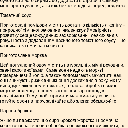
будете їсти його сирим або додавати в страви в самому
кінці приготування, а також безпосередньо перед подачею.
Томатний соус
Приготовані помідори містять достатню кількість лікопіну –
природної хімічної речовини, яка знижує ймовірність
розвитку серцево-судинних захворювань і деяких видів
раку. Паста з додаванням насиченого томатного соусу – це
класика, яка смачна і корисна.
Приготовлена морква
Цей популярний овоч містить натуральні хімічні речовини,
звані каротиноїдами. Саме вони надають моркві
помаранчевий колір, а також допомагають захистити наші
очі і знижують ризик виникнення деяких видів раку. Як і у
випадку з лікопіном в томатах, теплова обробка свіжої
моркви полегшує процес засвоєння каротиноїдів
організмом. Тому, щоб отримати максимальну користь,
готуйте овоч на пару, запікайте або злегка обсмажуйте.
Парова броколі
Якщо ви вважаєте, що сира броколі жорстка і несмачна,
короткочасна теплова обробка допоможе її пом’якшити, не