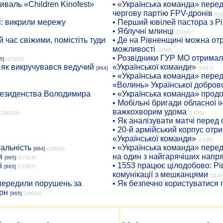
иваль «Children Kinofest»
• «Українська команда» пере
чергову партію FPV-дронів
(24
: викрили мережу
• Перший ювілей пастора з Р
• Яблучні млинці
(2034)
 час свіжими, помістіть туди
• Де на Рівненщині можна отр
можливості
(1999)
• Розвідники ГУР МО отримали
5]
(27226)
: як викручувався ведучий
«Української команди»
[964]
(1647)
• «Українська команда» пере
«Волинь» Української доброво
президенства Володимира
• «Українська команда» про
• Мобільні бригади обласної 
важкохворим удома
(26210)
(1456)
• Як аналізувати матчі перед
• 20-й армійський корпус от
«Української команди»
(1330)
ральність
• «Українська команда» пере
[964]
(18024)
я
на один з найгарячіших напр
[965]
(17515)
і
• 1553 працює цілодобово: Рі
[965]
(17207)
комунікації з мешканцями
(1145
опередили порушень за
• Як безпечно користуватися
рн
[965]
(16832)