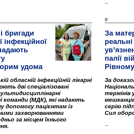
...
¤
і бригади
За мате
ї інфекційної
реальні
 надають
ув’язне
гу
палії ві
орим удома
Рівном
кій обласній інфекційній лікарні
За доказ
ють дві спеціалізовані
Національ
мультидисциплінарні
термінів 
і команди (МДК), які надають
мешканців
у допомогу пацієнтам із
серію під
вними захворюваннями
Сил оборо
дньо за місцем їхнього
...
ня.