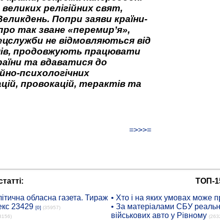
 великих релігійних свят,
Великдень. Попри заяви країни-
про так зване «перемир’я»,
ецслужби не відмовляються від
нів, продовжують працювати
аїни та вдаватися до
йно-психологічних
цій, провокацій, терактів та
=>>>=
татті:
ТОП-1
ітична обласна газета. Тираж
• Хто і на яких умовах може п
екс 23429
• За матеріалами СБУ реальні
[0]
(35957)
військових авто у Рівному
8156)
(263