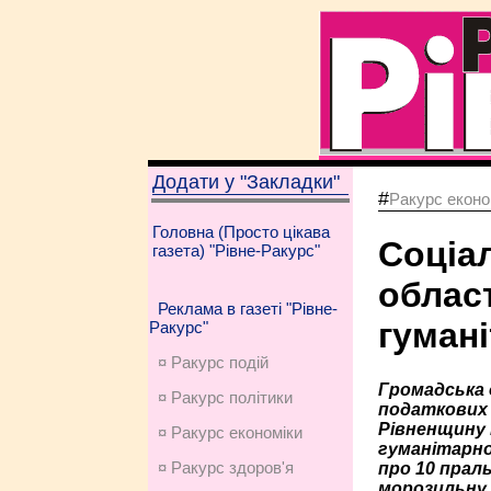
Додати у "Закладки"
#
Ракурс еконо
Головна (Просто цікава
Соціа
газета) "Рівне-Ракурс"
облас
Реклама в газеті "Рівне-
гуман
Ракурс"
¤ Ракурс подій
Громадська 
¤ Ракурс політики
податкових 
Рівненщину 
¤ Ракурс економiки
гуманітарно
¤ Ракурс здоров'я
про 10 праль
морозильну 