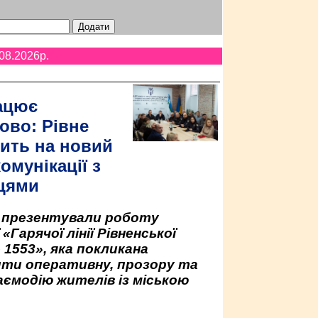
08.2026p.
ацює
ово: Рівне
ить на новий
омунікації з
цями
у презентували роботу
«Гарячої лінії Рівненської
 1553», яка покликана
ити оперативну, прозору та
аємодію жителів із міською