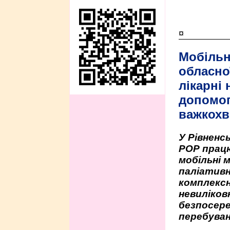
¤
Мобільн
обласно
лікарні
допомо
важкохв
У Рівненсь
РОР працю
мобільні 
паліативн
комплексн
невиліко
безпосере
перебуван