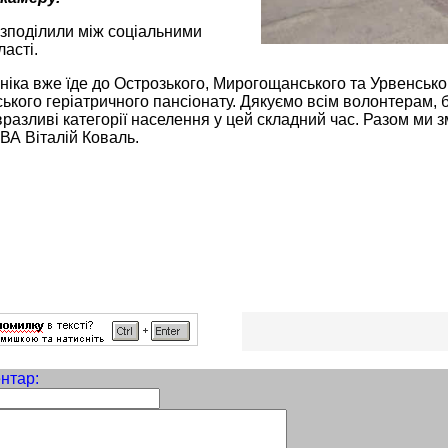
зподілили між соціальними
асті.
ніка вже їде до Острозького, Мирогощанського та Урвенсько
ького геріатричного пансіонату. Дякуємо всім волонтерам, 
разливі категорії населення у цей складний час. Разом ми 
ВА Віталій Коваль.
нтар: