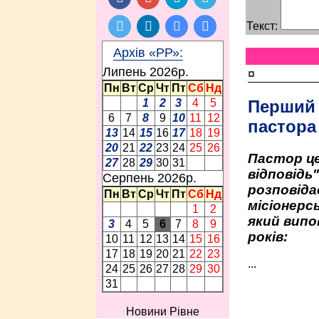
Текст:
Архів «РР»:
Липень 2026p.
¤
Пн
Вт
Ср
Чт
Пт
Сб
Нд
Перший
1
2
3
4
5
6
7
8
9
10
11
12
пастора
13
14
15
16
17
18
19
20
21
22
23
24
25
26
Пастор це
27
28
29
30
31
відповідь
Серпень 2026p.
розповіда
Пн
Вт
Ср
Чт
Пт
Сб
Нд
місіонерсь
1
2
який випо
3
4
5
6
7
8
9
років:
10
11
12
13
14
15
16
17
18
19
20
21
22
23
...
24
25
26
27
28
29
30
31
Новини Рівне