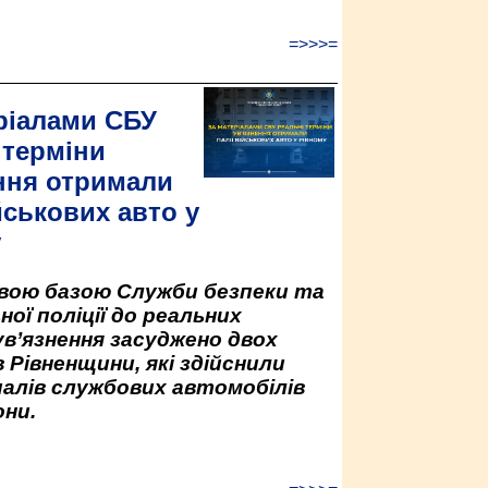
=>>>=
ріалами СБУ
 терміни
ння отримали
йськових авто у
у
овою базою Служби безпеки та
ної поліції до реальних
ув’язнення засуджено двох
 Рівненщини, які здійснили
палів службових автомобілів
ни.