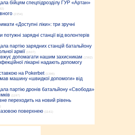
дала бійцям спецпідрозділу ГУР «Артан»
92)
івного
(2354)
имати «Доступні ліки»: три зручні
 потужні зарядні станції від волонтерів
дала партію зарядних станцій батальйону
льчої армії
(1637)
довжує допомагати нашим захисникам
(1582)
інфекційної лікарні надають допомогу
 ставкою на Pokerbet
(1396)
римав машину «швидкої допомоги» від
дала партію дронів батальйону «Свобода»
ямків
(1197)
вне переходить на новий рівень
)
 газовою поверхнею
(1141)