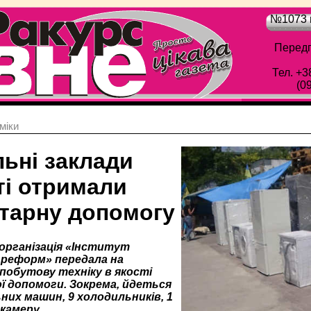
№1073 в
Передп
Тел. +3
(0
мiки
льні заклади
ті отримали
ітарну допомогу
організація «Інститут
реформ» передала на
побутову техніку в якості
ї допомоги. Зокрема, йдеться
них машин, 9 холодильників, 1
камеру.