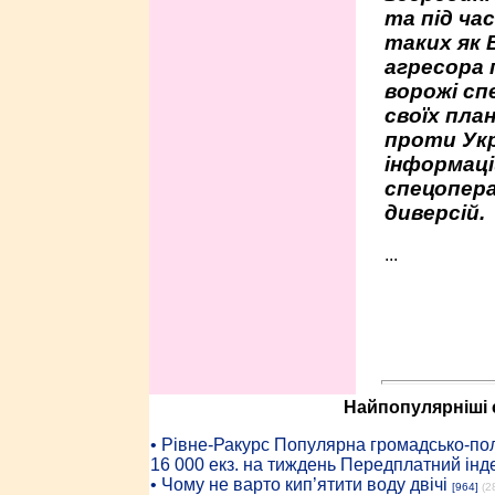
та під час
таких як 
агресора 
ворожі сп
своїх пла
проти Укр
інформаці
спецопера
диверсій.
...
Найпопулярніші с
• Рiвне-Ракурс Популярна громадсько-пол
16 000 екз. на тиждень Передплатний інд
• Чому не варто кип’ятити воду двічі
[964]
(2