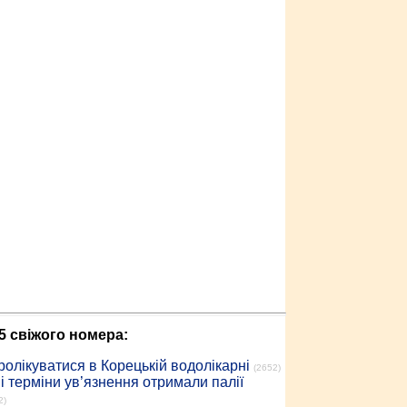
5 свіжого номера:
ролікуватися в Корецькій водолікарні
(2652)
 терміни ув’язнення отримали палії
2)