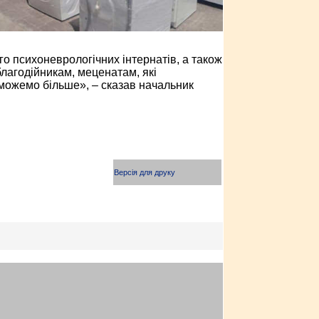
го психоневрологічних інтернатів, а також
благодійникам, меценатам, які
зможемо більше», – сказав начальник
Версія для друку