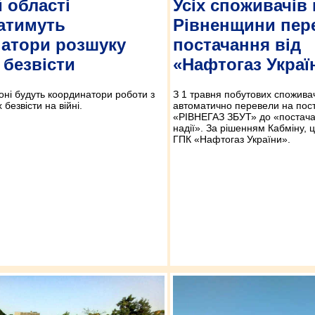
й області
Усіх споживачів 
атимуть
Рівненщини пер
атори розшуку
постачання від
 безвісти
«Нафтогаз Украї
оні будуть координатори роботи з
З 1 травня побутових споживач
безвісти на війні.
автоматично перевели на пос
«РІВНЕГАЗ ЗБУТ» до «постача
надії». За рішенням Кабміну, 
ГПК «Нафтогаз України».