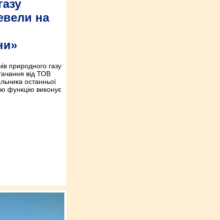
газу
евели на
ни»
ів природного газу
тачання від ТОВ
льника останньої
цю функцію виконує