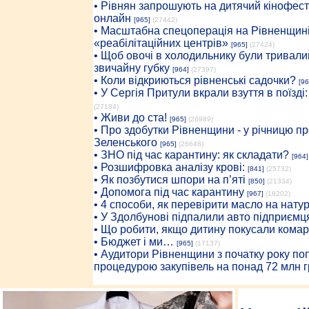
• Рівнян запрошують на дитячий кінофест
онлайн
[965]
(27442)
• Масштабна спецоперація на Рівненщині
«реабілітаційних центрів»
[965]
(27424)
• Щоб овочі в холодильнику були тривалий
звичайну губку
[964]
(27397)
• Коли відкриються рівненські садочки?
[96
• У Сергія Притули вкрали взуття в поїзді
(27184)
• Живи до ста!
[965]
(26989)
• Про здобутки Рівненщини - у річницю 
Зеленського
[965]
(26648)
• ЗНО під час карантину: як складати?
[964]
• Розшифровка аналізу крові:
[841]
(25732)
• Як позбутися шпори на п’яті
[850]
(21334)
• Допомога під час карантину
[967]
(18202)
• 4 способи, як перевірити масло на нату
• У Здолбунові підпалили авто підприємц
• Що робити, якщо дитину покусали комар
• Бюджет і ми…
[965]
(17137)
• Аудитори Рівненщини з початку року п
процедурою закупівель на понад 72 млн г