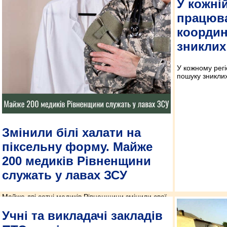
У кожні
працюв
координ
зниклих
У кожному регі
пошуку зниклих 
Змінили білі халати на
піксельну форму. Майже
200 медиків Рівненщини
служать у лавах ЗСУ
Майже дві сотні медиків Рівненщини змінили свої
білі халати на піксельну форму і рятують життя
військових та мирних жителів в зоні бойових дій.
Учні та викладачі закладів