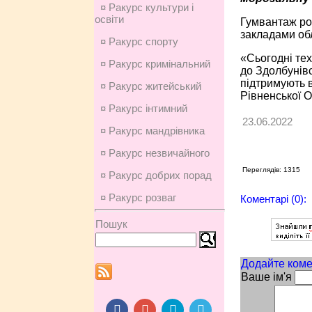
¤ Ракурс культури і
освіти
Гумвантаж ро
закладами обл
¤ Ракурс спорту
«Сьогодні тех
¤ Ракурс кримінальний
до Здолбунівс
підтримують в
¤ Ракурс житейський
Рівненської О
¤ Ракурс інтимний
23.06.2022
¤ Ракурс мандрівника
¤ Ракурс незвичайного
Переглядів: 1315
¤ Ракурс добрих порад
¤ Ракурс розваг
Коментарі (0):
Пошук
Додайте коме
Ваше ім'я