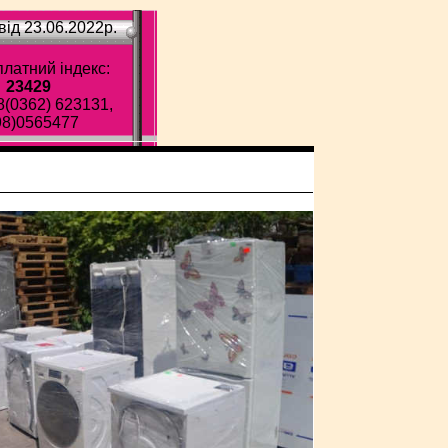
ід 23.06.2022p.
латний індекс:
23429
8(0362) 623131,
98)0565477