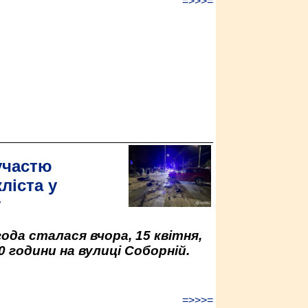
=>>>=
участю
ліста у
у
да сталася вчора, 15 квітня,
0 години на вулиці Соборній.
=>>>=