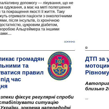
паліативну допомогу — лікування, що не
а одужання, а має на меті полегшення
та покращення якості її життя. Таку
жуть отримати пацієнти з онкологічними
и, після інсультів, із хронічною
остатністю, цукровим діабетом,
хворобою Альцгеймера та іншими
ами....
=>>>=
¤
ликає громадян
ДТП за 
льними та
мотоцик
ватися правил
Рівном
під час
Автоприго
дня
близько 2
зпеки фіксує регулярні спроби
...
стабілізувати ситуацію
 України, зокрема напередодні