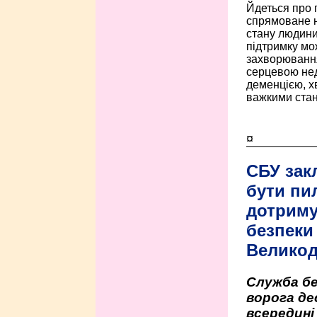
Йдеться про 
спрямоване н
стану людини 
підтримку мо
захворюванням
серцевою нед
деменцією, 
важкими стан
¤
СБУ зак
бути пи
дотриму
безпеки 
Велико
Служба бе
ворога де
всередині