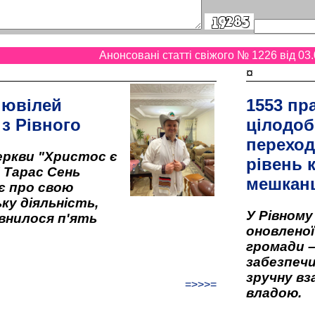
Анонсовані статті свіжого № 1226 від 03.
¤
 ювілей
1553 пр
 з Рівного
цілодоб
переход
ркви "Христос є
рівень к
" Тарас Сень
мешкан
є про свою
ку діяльність,
У Рівном
внилося п'ять
оновленої 
громади –
забезпеч
зручну вз
=>>>=
владою.