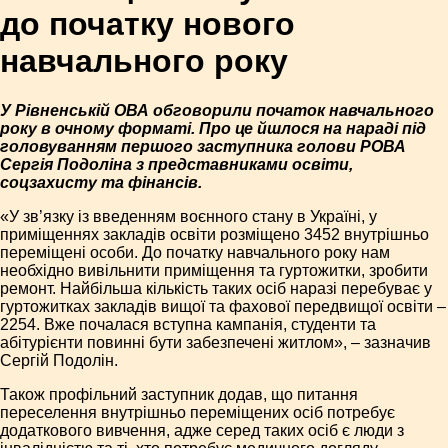
до початку нового
навчального року
У Рівненській ОВА обговорили початок навчального
року в очному форматі. Про це йшлося на нараді під
головуванням першого заступника голови РОВА
Сергія Подоліна з представниками освіти,
соцзахисту та фінансів.
«У зв’язку із введенням воєнного стану в Україні, у
приміщеннях закладів освіти розміщено 3452 внутрішньо
переміщені особи. До початку навчального року нам
необхідно вивільнити приміщення та гуртожитки, зробити
ремонт. Найбільша кількість таких осіб наразі перебуває у
гуртожитках закладів вищої та фахової передвищої освіти –
2254. Вже почалася вступна кампанія, студенти та
абітурієнти повинні бути забезпечені житлом», – зазначив
Сергій Подолін.
Також профільний заступник додав, що питання
переселення внутрішньо переміщених осіб потребує
додаткового вивчення, адже серед таких осіб є люди з