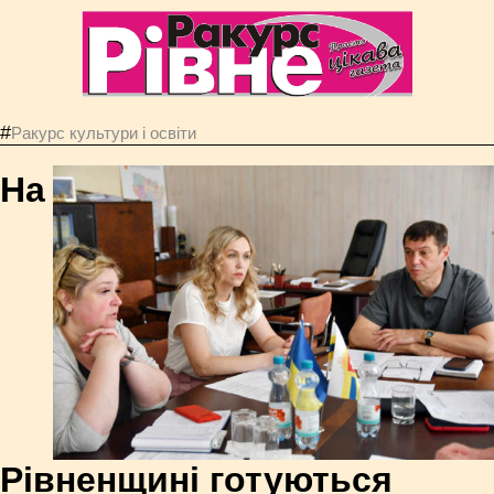
#
Ракурс культури і освіти
На
Рівненщині готуються