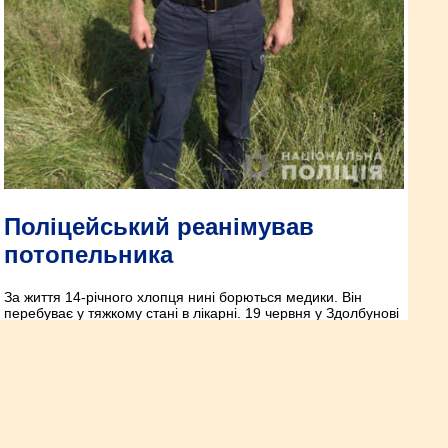
Поліцейський реанімував
потопельника
За життя 14-річного хлопця нині борються медики. Він
перебуває у тяжкому стані в лікарні. 19 червня у Здолбунові
на вулиці Старомильська під час патрулювання до
поліцейських відділення №6 (м. Здолбунів) звернувся
невідомий, що на березі лежить без ознак життя
неповнолітній, якого щойно витягнули із водойми
відпочивальники.