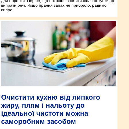
для обробки. Перше, що потрібно зробити після покупки, це
випрати речі. Якщо прання запах не прибрало, радимо
випро
Очистити кухню від липкого
жиру, плям і нальоту до
ідеальної чистоти можна
саморобним засобом