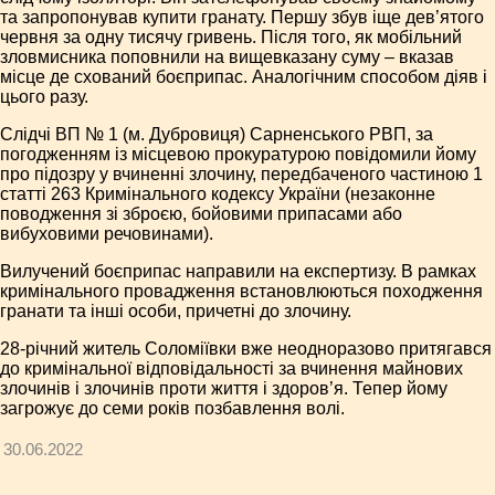
та запропонував купити гранату. Першу збув іще дев’ятого
червня за одну тисячу гривень. Після того, як мобільний
зловмисника поповнили на вищевказану суму – вказав
місце де схований боєприпас. Аналогічним способом діяв і
цього разу.
Слідчі ВП № 1 (м. Дубровиця) Сарненського РВП, за
погодженням із місцевою прокуратурою повідомили йому
про підозру у вчиненні злочину, передбаченого частиною 1
статті 263 Кримінального кодексу України (незаконне
поводження зі зброєю, бойовими припасами або
вибуховими речовинами).
Вилучений боєприпас направили на експертизу. В рамках
кримінального провадження встановлюються походження
гранати та інші особи, причетні до злочину.
28-річний житель Соломіївки вже неодноразово притягався
до кримінальної відповідальності за вчинення майнових
злочинів і злочинів проти життя і здоров’я. Тепер йому
загрожує до семи років позбавлення волі.
30.06.2022