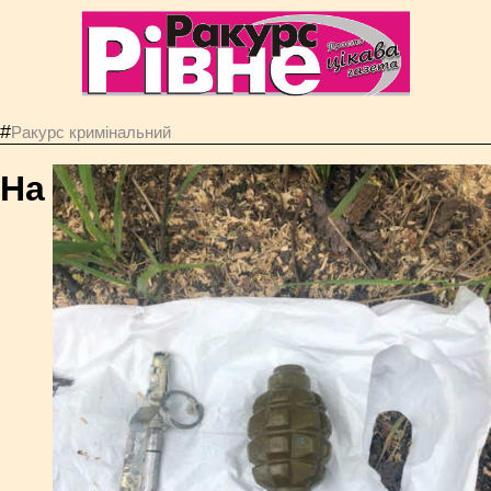
#
Ракурс кримінальний
На