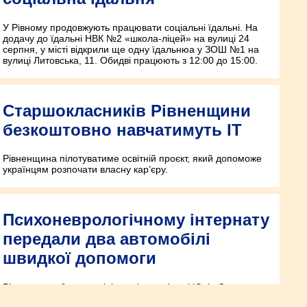
У Рівному продовжують працювати соціальні їдальні. На
додачу до їдальні НВК №2 «школа-ліцей» на вулиці 24
серпня, у місті відкрили ще одну їдальнюа у ЗОШ №1 на
вулиці Литовська, 11. Обидві працюють з 12:00 до 15:00.
Старшокласників Рівненщини
безкоштовно навчатимуть ІТ
Рівненщина пілотуватиме освітній проєкт, який допоможе
українцям розпочати власну кар’єру.
Психоневрологічному інтернату
передали два автомобілі
швидкої допомоги
Рівненська обласна клінічна лікарня імені Юрія Семенюка
передала у користування Урвенському