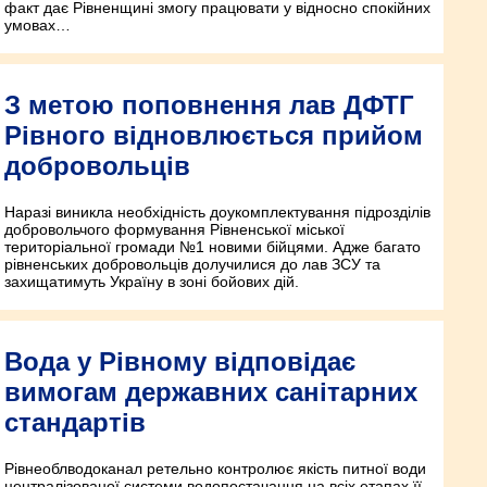
факт дає Рівненщині змогу працювати у відносно спокійних
умовах…
З метою поповнення лав ДФТГ
Рівного відновлюється прийом
добровольців
Наразі виникла необхідність доукомплектування підрозділів
добровольчого формування Рівненської міської
територіальної громади №1 новими бійцями. Адже багато
рівненських добровольців долучилися до лав ЗСУ та
захищатимуть Україну в зоні бойових дій.
Вода у Рівному відповідає
вимогам державних санітарних
стандартів
Рівнеоблводоканал ретельно контролює якість питної води
централізованої системи водопостачання на всіх етапах її