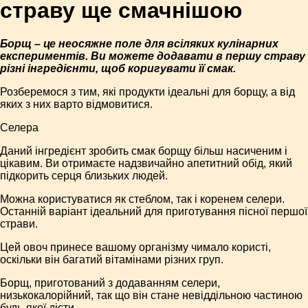
страву ще смачнішою
Борщ – це неосяжне поле для всіляких кулінарних
експериментів. Ви можете додавати в першу страву
різні інгредієнти, щоб коригувати її смак.
Розберемося з тим, які продукти ідеальні для борщу, а від
яких з них варто відмовитися.
Селера
Даний інгредієнт зробить смак борщу більш насиченим і
цікавим. Ви отримаєте надзвичайно апетитний обід, який
підкорить серця близьких людей.
Можна користуватися як стеблом, так і коренем селери.
Останній варіант ідеальний для приготування пісної першої
страви.
Цей овоч принесе вашому організму чимало користі,
оскільки він багатий вітамінами різних груп.
Борщ, приготований з додаванням селери,
низькокалорійний, так що він стане невіддільною частиною
будь-якої дієти.