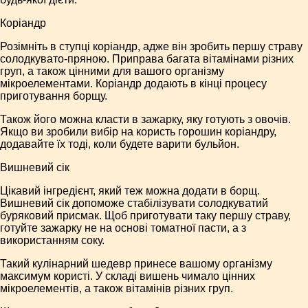
Коріандр
Розімніть в ступці коріандр, адже він зробить першу страву
солодкувато-пряною. Приправа багата вітамінами різних
груп, а також цінними для вашого організму
мікроелементами. Коріандр додають в кінці процесу
приготування борщу.
Також його можна класти в зажарку, яку готують з овочів.
Якщо ви зробили вибір на користь горошин коріандру,
додавайте їх тоді, коли будете варити бульйон.
Вишневий сік
Цікавий інгредієнт, який теж можна додати в борщ.
Вишневий сік допоможе стабілізувати солодкуватий
буряковий присмак. Щоб приготувати таку першу страву,
готуйте зажарку не на основі томатної пасти, а з
використанням соку.
Такий кулінарний шедевр принесе вашому організму
максимум користі. У складі вишень чимало цінних
мікроелементів, а також вітамінів різних груп.