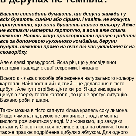
Багато господинь думають, що деруни завжди і у
всіх бувають синіми або сірими. І навіть не можуть
припустити, що вони бувають іншого кольору. Адже
не встигли натерти картоплю, а вона вже стала
темною. Навіть якщо прискорювати процес і робити
все за допомогою кухонного комбайна, деруни
будуть темніти прямо на очах під час укладання їх на
сковорідку.
Але є деякі премудрості. Ясна річ, що у досвідченої
господині завжди є свої секретики. І чимало.
Всього є кілька способів збереження натурального кольору
картоплі. Найпростіший і дієвий – це додавання в тісто
цибулі. Але тут потрібно діяти хитро. Якщо викладати
цибулю зверху тертої картоплі, то це не врятує ситуацію.
Бажано робити шари.
Також можна в тісто капнути кілька крапель соку лимона.
Якщо лимона під рукою не виявилося, тоді лимонна
кислота розчиняється у воді. Ми ж знаємо, що завдяки
вітаміну C освітлюється не лише шкіра на обличчі. Точно
так же працює подрібнена цибуля з яблуком. Для одного