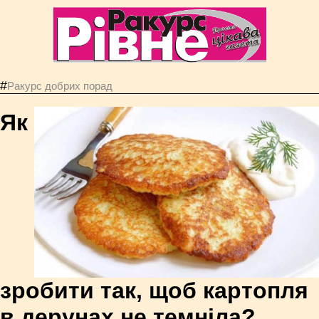
#
Ракурс добрих порад
Як
зробити так, щоб картопля
в дерунах не темніла?