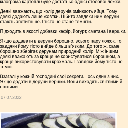
кілограма картоплі буде достатньо однієї столової ложки.
Деякі вважають, що колір дерунів змінюють яйця. Тому
деякі додають лише жовтки. Нібито завдяки ним деруни
стають апетитніше. І тісто не стане темніти.
Підходить в якості добавки кефір, йогурт, сметана і вершки.
Якщо додавати в деруни борошно, всього пару ложок, то
завдяки йому тісто вийде більш в’язким. До того ж, саме
борошно зберігає дерунам природний колір. Між іншим
деякі вважають за краще не користуватися борошном, а
краще використовувати крохмаль. І завдяки йому тісто не
темніє.
Взагалі у кожній господині свої секрети. І ось один з них.
Якщо додати в деруни вершки. Вони виходять світлими й
ніжними.
07.07.2022