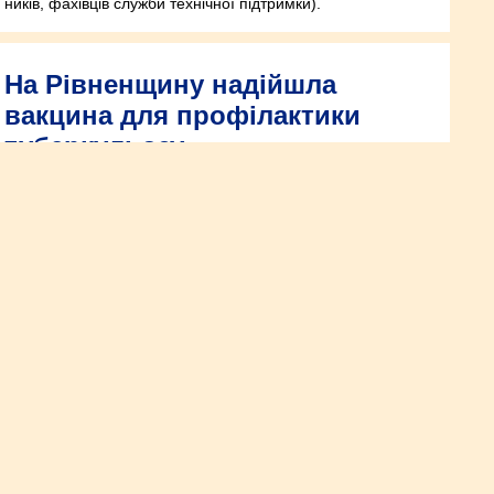
ників, фахівців служби технічної підтримки).
На Рівненщину надійшла
вакцина для профілактики
туберкульозу
21 тисячу доз вакцини проти туберкульозу (БЦЖ) отримала
Рівненщина.
Компенсацію за
працевлаштування майже 300
переселенців отримали
роботодавці Рівненщини
На Рівненщині 153 роботодавці отримали компенсацію від
держави за працевлаштування 287 внутрішньо
переміщених осіб.