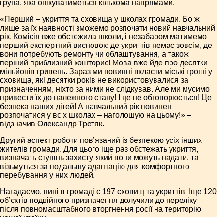
група, яка опікуватиметься кількома напрямами.
«Перший – укриття та сховища у школах громади. Бо ж
лише за їх наявності зможемо розпочати новий навчальний
рік. Комісія вже обстежила школи, і незабаром матимемо
перший експертний висновок: де укриттів немає зовсім, де
вони потребують ремонту чи облаштування, а також
перший приблизний кошторис! Мова вже йде про десятки
мільйонів гривень. Зараз ми повинні вкласти міські гроші у
сховища, які десятки років не використовувалися за
призначенням, ніхто за ними не слідкував. Але ми мусимо
привести їх до належного стану! І це не обговорюється! Це
безпека наших дітей! А навчальний рік повинен
розпочатися у всіх школах – наголошую на цьому!» –
відзначив Олександр Третяк.
Другий аспект роботи пов’язаний із безпекою усіх інших
жителів громади. Для цього іще раз обстежать укриття,
визначать ступінь захисту, який вони можуть надати, та
візьмуться за подальшу адаптацію для комфортного
перебування у них людей.
Нагадаємо, нині в громаді є 197 сховищ та укриттів. Іще 120
об’єктів подвійного призначення долучили до переліку
після повномасштабного вторгнення росії на територію