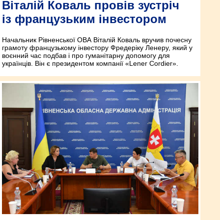
Віталій Коваль провів зустріч
із французьким інвестором
Начальник Рівненської ОВА Віталій Коваль вручив почесну
грамоту французькому інвестору Фредеріку Ленеру, який у
воєнний час подбав і про гуманітарну допомогу для
українців. Він є президентом компанії «Lener Cordier».