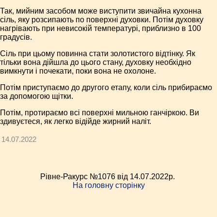
Так, мийним засобом може виступити звичайна кухонна
сіль, яку розсипають по поверхні духовки. Потім духовку
нагрівають при невисокій температурі, приблизно в 100
градусів.
Сіль при цьому повинна стати золотистого відтінку. Як
тільки вона дійшла до цього стану, духовку необхідно
вимкнути і почекати, поки вона не охолоне.
Потім приступаємо до другого етапу, коли сіль прибираємо
за допомогою щітки.
Потім, протираємо всі поверхні мильною ганчіркою. Ви
здивуєтеся, як легко відійде жирний наліт.
14.07.2022
Рівне-Ракурс №1076 від 14.07.2022p.
На головну сторінку