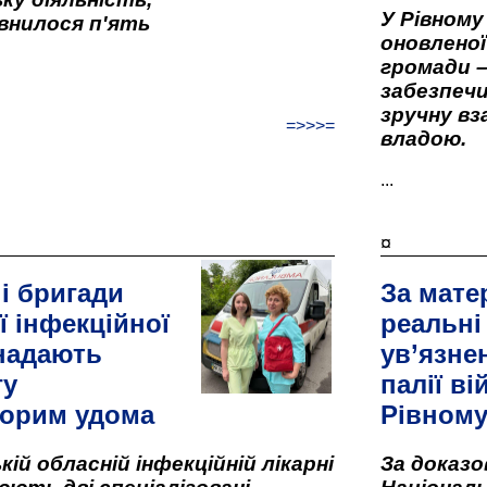
У Рівном
внилося п'ять
оновленої 
громади –
забезпеч
зручну вз
=>>>=
владою.
...
¤
і бригади
За мате
ї інфекційної
реальні
 надають
ув’язне
гу
палії ві
орим удома
Рівном
кій обласній інфекційній лікарні
За доказ