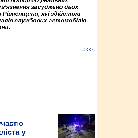
ної поліції до реальних
ув’язнення засуджено двох
 Рівненщини, які здійснили
палів службових автомобілів
ни.
=>>>=
участю
ліста у