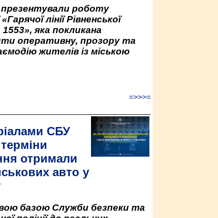
у презентували роботу
«Гарячої лінії Рівненської
 1553», яка покликана
ити оперативну, прозору та
аємодію жителів із міською
=>>>=
ріалами СБУ
 терміни
ння отримали
йськових авто у
у
овою базою Служби безпеки та