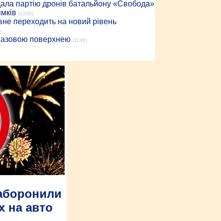
дала партію дронів батальйону «Свобода»
ямків
(1206)
вне переходить на новий рівень
)
 газовою поверхнею
(1146)
заборонили
х на авто