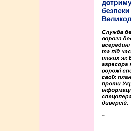
дотриму
безпеки 
Велико
Служба бе
ворога де
всередині
та під час
таких як 
агресора 
ворожі сп
своїх пла
проти Укр
інформаці
спецопера
диверсій.
...