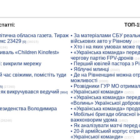
татті:
ТОП-1
ітична обласна газета. Тираж
• За матеріалами СБУ реальні
екс 23429
військових авто у Рівному
[0]
(36015)
(267
• Хто і на яких умовах може п
8194)
иваль «Children Kinofest»
• «Українська команда» пере
чергову партію FPV-дронів
(24
: викрили мережу
• Перший ювілей пастора з Р
• Яблучні млинці
(2040)
 час свіжими, помістіть туди
• Де на Рівненщині можна отр
можливості
(2006)
• Розвідники ГУР МО отримали
5]
(27260)
: як викручувався ведучий
«Української команди»
[964]
(1653)
• «Українська команда» пере
«Волинь» Української доброво
президенства Володимира
• «Українська команда» про
• Мобільні бригади обласної 
важкохворим удома
(26246)
(1462)
• Як аналізувати матчі перед
• 20-й армійський корпус от
«Української команди»
(1337)