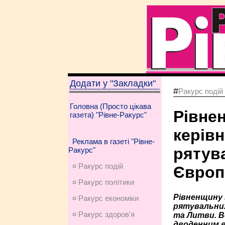
Додати у "Закладки"
#
Ракурс подій
Головна (Просто цікава
Рівне
газета) "Рівне-Ракурс"
керів
Реклама в газеті "Рівне-
рятув
Ракурс"
¤ Ракурс подій
Європ
¤ Ракурс політики
Рівненщину 
¤ Ракурс економiки
рятувальних
¤ Ракурс здоров'я
та Литви. В
дводенним в