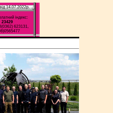
ід 14.07.2022p.
латний індекс:
23429
8(0362) 623131,
98)0565477