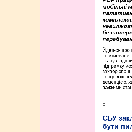
РОР працю
мобільні 
паліативн
комплексн
невиліко
безпосере
перебуван
Йдеться про 
спрямоване н
стану людини 
підтримку мо
захворюванням
серцевою нед
деменцією, 
важкими стан
¤
СБУ зак
бути пи