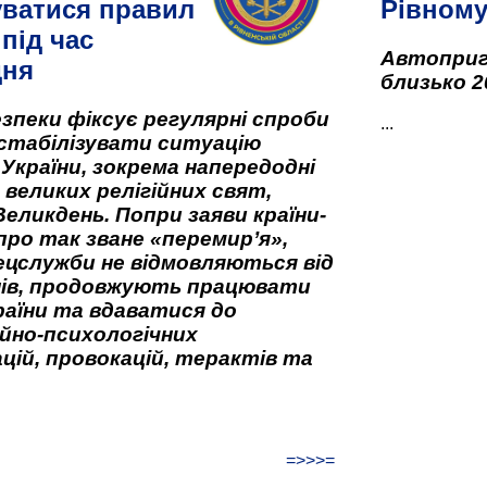
ватися правил
Рівном
під час
Автоприго
дня
близько 2
зпеки фіксує регулярні спроби
...
стабілізувати ситуацію
 України, зокрема напередодні
 великих релігійних свят,
Великдень. Попри заяви країни-
про так зване «перемир’я»,
ецслужби не відмовляються від
нів, продовжують працювати
аїни та вдаватися до
йно-психологічних
цій, провокацій, терактів та
=>>>=