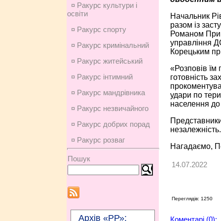
¤ Ракурс культури і
освіти
Начальник Рі
разом із зас
¤ Ракурс спорту
Романом При
управління 
¤ Ракурс кримінальний
Корецьким при
¤ Ракурс житейський
«Розповів їм 
¤ Ракурс інтимний
готовність з
прокоментував
¤ Ракурс мандрівника
удари по тери
населення до 
¤ Ракурс незвичайного
Представники 
¤ Ракурс добрих порад
незалежність.
¤ Ракурс розваг
Нагадаємо, По
Пошук
14.07.2022
Переглядів: 1250
Архів «РР»:
Коментарі (0):