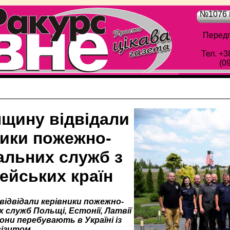
№1076 в
Передп
Тел. +3
(0
нщину відвідали
ники пожежно-
альних служб з
ейських країн
відвідали керівники пожежно-
 служб Польщі, Естонії, Латвії
они перебувають в Україні із
ізитом.