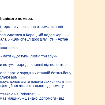
5 свіжого номера:
 терміни ув’язнення отримали палії
5)
ролікуватися в Корецькій водолікарні
(2667)
дала бійцям спецпідрозділу ГУР «Артан»
99)
івного
(2362)
имати «Доступні ліки»: три зручні
 потужні зарядні станції від волонтерів
дала партію зарядних станцій батальйону
льчої армії
(1647)
довжує допомагати нашим захисникам
(1605)
інфекційної лікарні надають допомогу
 ставкою на Pokerbet
(1411)
римав машину «швидкої допомоги» від