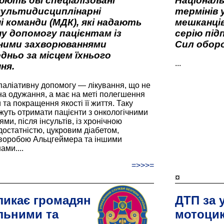
ють дві спеціалізовані
Національ
мультидисциплінарні
термінів 
і команди (МДК), які надають
мешканців
у допомогу пацієнтам із
серію під
вними захворюваннями
Сил оборо
дньо за місцем їхнього
...
ня.
паліативну допомогу — лікування, що не
а одужання, а має на меті полегшення
та покращення якості її життя. Таку
жуть отримати пацієнти з онкологічними
и, після інсультів, із хронічною
остатністю, цукровим діабетом,
хворобою Альцгеймера та іншими
ами....
=>>>=
¤
ликає громадян
ДТП за 
льними та
мотоцик