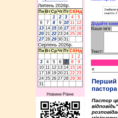
Липень 2026p.
Пн
Вт
Ср
Чт
Пт
Сб
Нд
1
2
3
4
5
6
7
8
9
10
11
12
Додайте коме
13
14
15
16
17
18
19
Ваше ім'я
20
21
22
23
24
25
26
27
28
29
30
31
Серпень 2026p.
Пн
Вт
Ср
Чт
Пт
Сб
Нд
Текст:
1
2
3
4
5
6
7
8
9
10
11
12
13
14
15
16
¤
17
18
19
20
21
22
23
24
25
26
27
28
29
30
Перший
31
пастора
Новини Рівне
Пастор це
відповідь
розповіда
місіонерсь