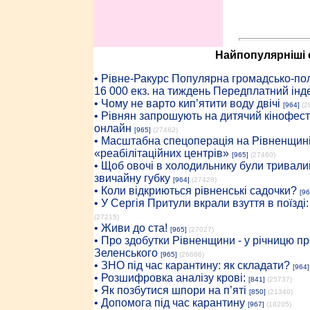
Найпопулярніші с
• Рiвне-Ракурс Популярна громадсько-пол
16 000 екз. на тиждень Передплатний інд
• Чому не варто кип’ятити воду двічі
[964]
(2
• Рівнян запрошують на дитячий кінофест
онлайн
[965]
(27482)
• Масштабна спецоперація на Рівненщині
«реабілітаційних центрів»
[965]
(27460)
• Щоб овочі в холодильнику були тривалий
звичайну губку
[964]
(27428)
• Коли відкриються рівненські садочки?
[96
• У Сергія Притули вкрали взуття в поїзді
(27215)
• Живи до ста!
[965]
(27027)
• Про здобутки Рівненщини - у річницю 
Зеленського
[965]
(26686)
• ЗНО під час карантину: як складати?
[964]
• Розшифровка аналізу крові:
[841]
(25737)
• Як позбутися шпори на п’яті
[850]
(21340)
• Допомога під час карантину
[967]
(18205)