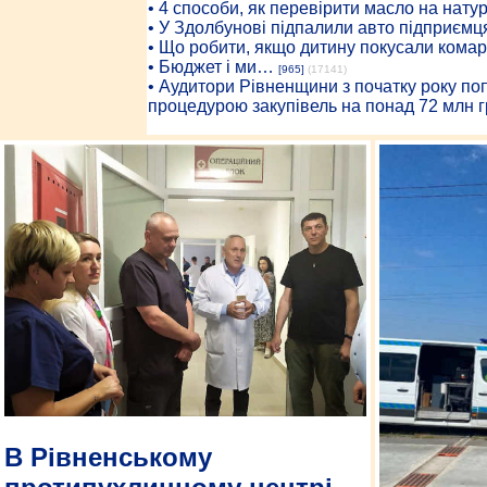
• 4 способи, як перевірити масло на нату
• У Здолбунові підпалили авто підприємц
• Що робити, якщо дитину покусали комар
• Бюджет і ми…
[965]
(17141)
• Аудитори Рівненщини з початку року п
процедурою закупівель на понад 72 млн г
В Рівненському