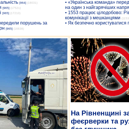
ральність
• «Українська команда» пере
[964]
(18031)
я
на один з найгарячіших напр
[965]
(17521)
і
• 1553 працює цілодобово: Рі
[965]
(17210)
комунікації з мешканцями
(1153
опередили порушень за
• Як безпечно користуватися
рн
[965]
(16838)
На Рівненщині 
феєрверки та ру