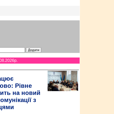
08.2026p.
ацює
ово: Рівне
ить на новий
омунікації з
цями