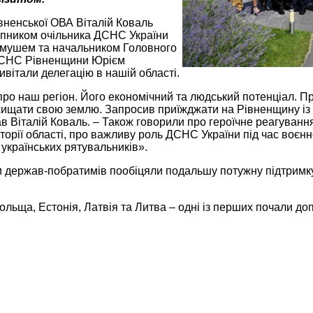
вненської ОВА Віталій Коваль
тупником очільника ДСНС України
мушем та начальником Головного
ДСНС Рівненщини Юрієм
вітали делегацію в нашій області.
про наш регіон. Його економічний та людський потенціал. Про
ахищати свою землю. Запросив приїжджати на Рівненщину із 
 Віталій Коваль. – Також говорили про героїчне реагування
торії області, про важливу роль ДСНС України під час воєнн
українських рятувальників».
держав-побратимів пообіцяли подальшу потужну підтримку Ук
льща, Естонія, Латвія та Литва – одні із перших почали доп