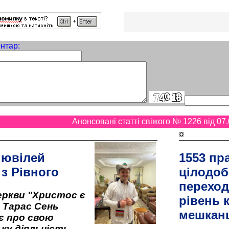
нтар:
Анонсовані статті свіжого № 1226 від 07.
¤
 ювілей
1553 пр
 з Рівного
цілодоб
переход
ркви "Христос є
рівень к
" Тарас Сень
мешкан
є про свою
ку діяльність,