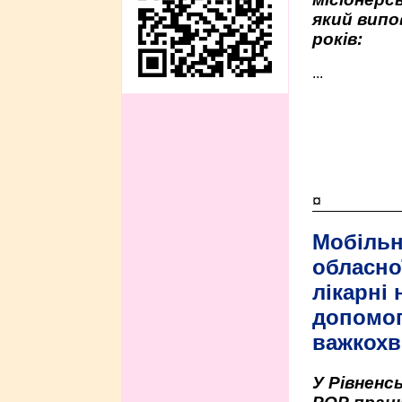
який випо
років:
...
¤
Мобільн
обласно
лікарні
допомо
важкохв
У Рівненсь