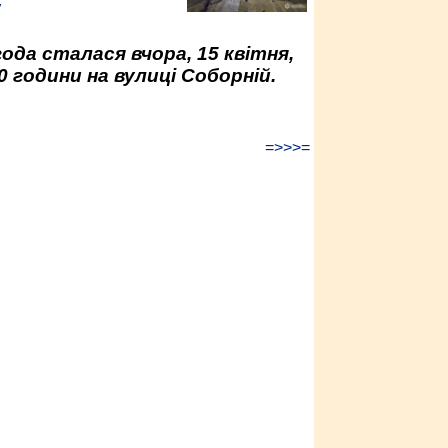
у
да сталася вчора, 15 квітня,
0 години на вулиці Соборній.
=>>>=