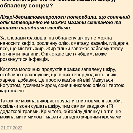
обпалену сонцем?
Лікарі-дерматовенерологи попередили, що сонячний
опік категорично не можна мазати сметаною та
іншими народними засобами.
За словами фахівців, на обпалену шкіру не можна
наносити кефір, рослинну олію, сметану, вазелін, гліцерин,
все, що містить жир. Жир тільки заважає зайвому теплу
покинути тканини. Опік стане ще глибшим, може
розвинутися інфекція.
Кислота молочних продуктів вражає запалену шкіру,
особливо враховуючи, що в них тепер додають всякі
харчові добавки. Це просто кам’яний вік! Мажуться
йогуртом, гусячим жиром, соняшниковою олією і тертою
картоплею.
Також не можна використовувати спиртовмісні засоби,
оскільки вони сушать шкіру, тим самим завдаючи їй
додаткові травми. Крім того, обгорілу ділянку на тілі не
можна мити милом і мазати занадто жирними кремами.
21.07.2022