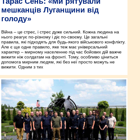
Тарас Сень: «Ми рятували
мешканців Луганщини від
голоду»
Війна – це стрес, і стрес дуже сильний. Кожна людина на
нього реагує по-різному і діє по-своєму. Це загальні
правила, які підходять для будь-якого військового конфлікту.
Але є ще одне правило, яке теж має універсальний
характер – мирному населенню під час бойових дій важче
вижити ніж солдатам на фронті. Тому, особливо ціниться
допомога мирним людям, які без неї просто можуть не
вижити. Одним з тих