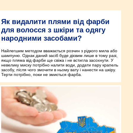
Як видалити плями від фарби
для волосся з шкіри та одягу
народними засобами?
Найлегшим методом вважається розчин з рідкого мила або
шампуню. Однак даний засіб буде дієвим лише в тому разі,
якщо пляма від фарби ще свіжа і не встигла засохнути. У
невелику миску потрібно налити води, додати пару крапель
засобу, після чого змочити в ньому вату і нанести на шкіру.
Терти потрібно, поки не змиється фарба.