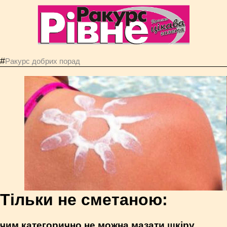
#
Ракурс добрих порад
Тільки не сметаною:
чим категорично не можна мазати шкіру,