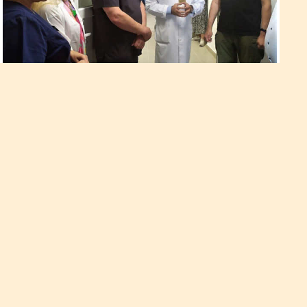
В Рівненському
протипухлинному центрі
оновили хірургічний блок
У головному корпусі Рівненського обласного
протипухлинного центру реконструювали операційний блок
проктологічного відділення та закупили туди нове
обладнання. Вартість робіт з обладнанням становить 2,2
мільйони гривень.