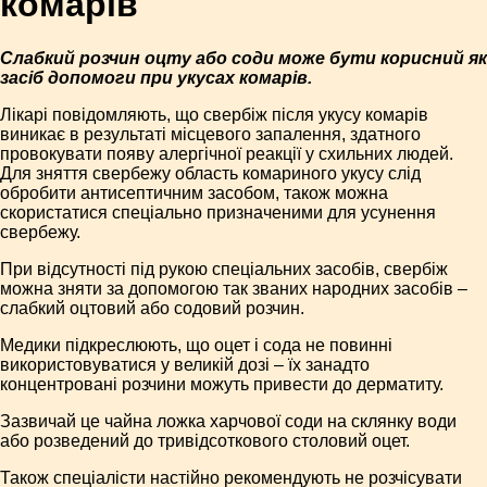
комарів
Слабкий розчин оцту або соди може бути корисний як
засіб допомоги при укусах комарів.
Лікарі повідомляють, що свербіж після укусу комарів
виникає в результаті місцевого запалення, здатного
провокувати появу алергічної реакції у схильних людей.
Для зняття свербежу область комариного укусу слід
обробити антисептичним засобом, також можна
скористатися спеціально призначеними для усунення
свербежу.
При відсутності під рукою спеціальних засобів, свербіж
можна зняти за допомогою так званих народних засобів –
слабкий оцтовий або содовий розчин.
Медики підкреслюють, що оцет і сода не повинні
використовуватися у великій дозі – їх занадто
концентровані розчини можуть привести до дерматиту.
Зазвичай це чайна ложка харчової соди на склянку води
або розведений до тривідсоткового столовий оцет.
Також спеціалісти настійно рекомендують не розчісувати