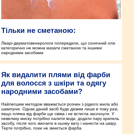
Тільки не сметаною:
Лікарі-дерматовенерологи попередили, що сонячний опік
категорично не можна мазати сметаною та іншими
народними засобами.
Як видалити плями від фарби
для волосся з шкіри та одягу
народними засобами?
Найлегшим методом вважається розчин з рідкого мила або
шампуню. Однак даний засіб буде дієвим лише в тому разі,
якщо пляма від фарби ще свіжа і не встигла засохнути. У
невелику миску потрібно налити води, додати пару крапель
засобу, після чого змочити в ньому вату і нанести на шкіру.
Терти потрібно, поки не змиється фарба.