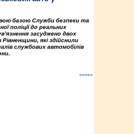
у
овою базою Служби безпеки та
ної поліції до реальних
ув’язнення засуджено двох
 Рівненщини, які здійснили
палів службових автомобілів
ни.
=>>>=