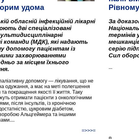
орим удома
Рівном
кій обласній інфекційній лікарні
За доказ
ють дві спеціалізовані
Національ
мультидисциплінарні
термінів 
і команди (МДК), які надають
мешканців
у допомогу пацієнтам із
серію під
вними захворюваннями
Сил оборо
дньо за місцем їхнього
...
ня.
паліативну допомогу — лікування, що не
а одужання, а має на меті полегшення
та покращення якості її життя. Таку
жуть отримати пацієнти з онкологічними
и, після інсультів, із хронічною
остатністю, цукровим діабетом,
хворобою Альцгеймера та іншими
ами....
=>>>=
¤