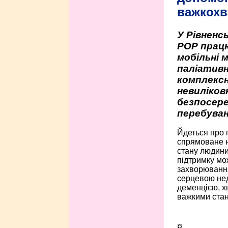
важкохв
У Рівненсь
РОР працю
мобільні 
паліативн
комплексн
невиліко
безпосере
перебуван
Йдеться про 
спрямоване н
стану людини 
підтримку мо
захворюванням
серцевою нед
деменцією, 
важкими стан
¤