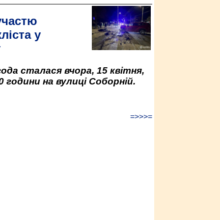
участю
ліста у
у
да сталася вчора, 15 квітня,
0 години на вулиці Соборній.
=>>>=