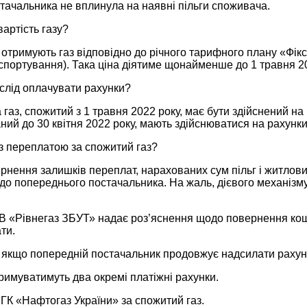
стачальника не вплинула на наявні пільги споживача.
вартість газу?
 отримують газ відповідно до річного тарифного плану «Фікс
спортування). Така ціна діятиме щонайменше до 1 травня 20
и слід оплачувати рахунки?
 газ, спожитий з 1 травня 2022 року, має бути здійснений н
аний до 30 квітня 2022 року, мають здійснюватися на рахун
з переплатою за спожитий газ?
нення залишків переплат, нарахованих сум пільг і житлових
до попереднього постачальника. На жаль, дієвого механізм
В «Рівнегаз ЗБУТ» надає роз’яснення щодо повернення кошті
ти.
, якщо попередній постачальник продовжує надсилати раху
римуватимуть два окремі платіжні рахунки.
ГК «Нафтогаз України» за спожитий газ.