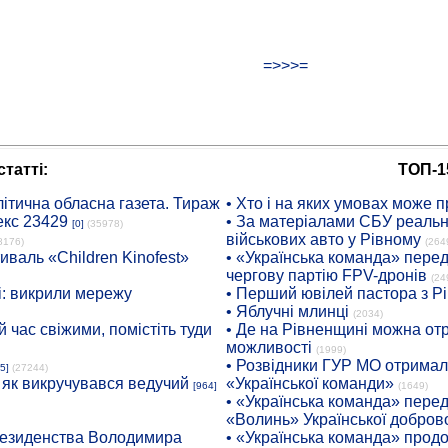
=>>>=
татті:
ТОП-1
ітична обласна газета. Тираж
• Хто і на яких умовах може п
екс 23429
• За матеріалами СБУ реальні
[0]
(35978)
військових авто у Рівному
8176)
(264
иваль «Children Kinofest»
• «Українська команда» пере
чергову партію FPV-дронів
(24
: викрили мережу
• Перший ювілей пастора з Р
• Яблучні млинці
(2034)
 час свіжими, помістіть туди
• Де на Рівненщині можна отр
можливості
(1999)
• Розвідники ГУР МО отримали
5]
(27244)
: як викручувався ведучий
«Української команди»
[964]
(1649)
• «Українська команда» пере
«Волинь» Української доброво
президенства Володимира
• «Українська команда» про