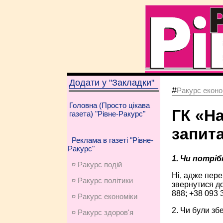
Додати у "Закладки"
#
Ракурс еконо
Головна (Просто цікава
ГК «Н
газета) "Рівне-Ракурс"
запита
Реклама в газеті "Рівне-
Ракурс"
1. Чи потрі
¤ Ракурс подій
Ні, адже пере
¤ Ракурс політики
звернутися до
888; +38 093 
¤ Ракурс економiки
2. Чи були зб
¤ Ракурс здоров'я