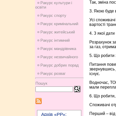
Так, зміна по
¤ Ракурс культури і
освіти
3. Якою буде 
¤ Ракурс спорту
Усі споживачі
¤ Ракурс кримінальний
вартості тран
¤ Ракурс житейський
4. З якої дат
¤ Ракурс інтимний
Розрахунок за
за газ, отрим
¤ Ракурс мандрівника
5. Що робити 
¤ Ракурс незвичайного
Питання повер
¤ Ракурс добрих порад
звернувшись 
¤ Ракурс розваг
існує.
Водночас, ТО
Пошук
мали перепла
6. Що робити
Споживачі от
Перший – від 
Архів «РР»: