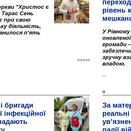
переход
ркви "Христос є
рівень к
" Тарас Сень
мешкан
є про свою
ку діяльність,
У Рівном
внилося п'ять
оновленої 
громади –
забезпеч
зручну вз
=>>>=
владою.
...
¤
і бригади
За мате
ї інфекційної
реальні
 надають
ув’язне
гу
палії ві