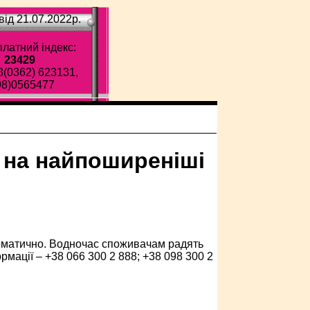
ід 21.07.2022p.
латний індекс:
23429
8(0362) 623131,
98)0565477
є на найпоширеніші
втоматично. Водночас споживачам радять
рмації – +38 066 300 2 888; +38 098 300 2