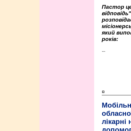
Пастор це
відповідь
розповіда
місіонерсь
який випо
років:
...
¤
Мобільн
обласно
лікарні
допомо