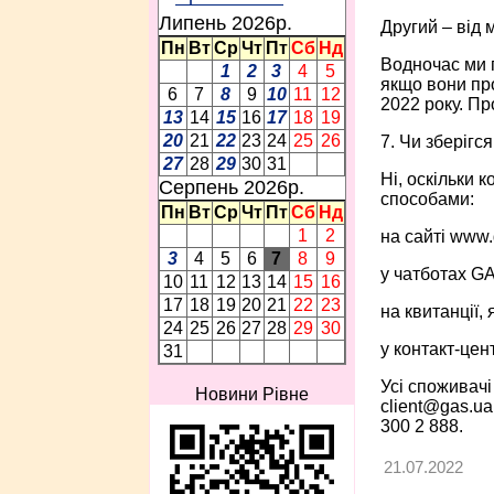
Липень 2026p.
Другий – від 
Пн
Вт
Ср
Чт
Пт
Сб
Нд
Водночас ми 
1
2
3
4
5
якщо вони пр
6
7
8
9
10
11
12
2022 року. Пр
13
14
15
16
17
18
19
20
21
22
23
24
25
26
7. Чи зберігс
27
28
29
30
31
Ні, оскільки 
Серпень 2026p.
способами:
Пн
Вт
Ср
Чт
Пт
Сб
Нд
1
2
на сайті www.
3
4
5
6
7
8
9
у чатботах GA
10
11
12
13
14
15
16
17
18
19
20
21
22
23
на квитанції,
24
25
26
27
28
29
30
у контакт-цен
31
Усі споживачі
Новини Рівне
client@gas.ua
300 2 888.
21.07.2022