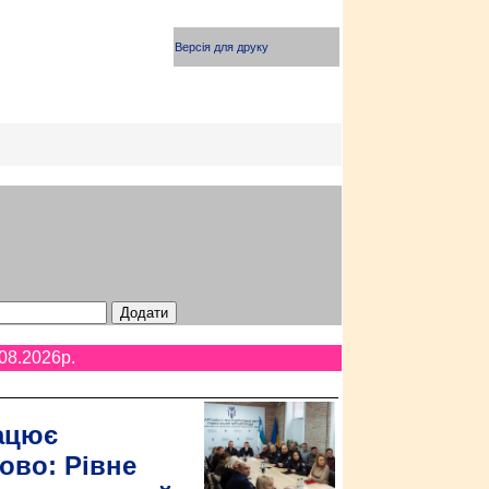
Версія для друку
08.2026p.
ацює
ово: Рівне