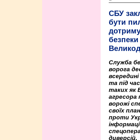
СБУ зак
бути пи
дотриму
безпеки 
Велико
Служба бе
ворога де
всередині
та під час
таких як 
агресора 
ворожі сп
своїх пла
проти Укр
інформаці
спецопера
диверсій.