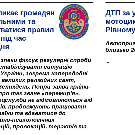
ликає громадян
ДТП за 
льними та
мотоцик
ватися правил
Рівном
під час
Автоприго
дня
близько 2
зпеки фіксує регулярні спроби
...
стабілізувати ситуацію
 України, зокрема напередодні
 великих релігійних свят,
Великдень. Попри заяви країни-
про так зване «перемир’я»,
ецслужби не відмовляються від
нів, продовжують працювати
аїни та вдаватися до
йно-психологічних
цій, провокацій, терактів та