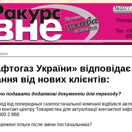
№1077 в
Передп
Тел. +3
(0
мiки
афтогаз України» відповіда
ння від нових клієнтів:
бно подавати додаткові документи для переходу?
хід від попередньої газопостачальної компанії відбувся а
 контакт-центру Товариства для актуалізації контактної інфо
300 2 888.
ережені пільги після зміни постачальника?