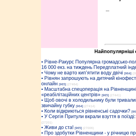
...
Найпопулярніші с
• Рiвне-Ракурс Популярна громадсько-пол
16 000 екз. на тиждень Передплатний інд
• Чому не варто кип’ятити воду двічі
[964]
(2
• Рівнян запрошують на дитячий кінофест
онлайн
[965]
(27464)
• Масштабна спецоперація на Рівненщині
«реабілітаційних центрів»
[965]
(27441)
• Щоб овочі в холодильнику були тривалий
звичайну губку
[964]
(27414)
• Коли відкриються рівненські садочки?
[96
• У Сергія Притули вкрали взуття в поїзді
(27201)
• Живи до ста!
[965]
(27006)
• Про здобутки Рівненщини - у річницю 