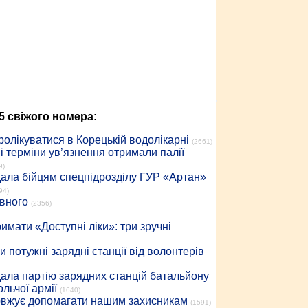
5 свіжого номера:
ролікуватися в Корецькій водолікарні
(2661)
 терміни ув’язнення отримали палії
9)
дала бійцям спецпідрозділу ГУР «Артан»
94)
івного
(2356)
имати «Доступні ліки»: три зручні
 потужні зарядні станції від волонтерів
дала партію зарядних станцій батальйону
льчої армії
(1640)
довжує допомагати нашим захисникам
(1591)