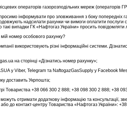
місцевих операторів газорозподільних мереж (операторів ГР
просимо інформувати про зловживання з боку попередніх г
одовжують надсилати рахунки чи вимоги оплатити послуги с
о такі випадки ГК «Нафтогаз України» просить повідомляти 
я мій номер особового рахунку?
компанії використовують різні інформаційні системи. Дізна
gas.ua на сторінці «Дізнатись номер рахунку»;
SUA у Viber, Telegram та NaftogazGasSupply у Facebook Mes
 яку доставить Укрпошта;
трі Товариства +38 066 300 2 888; +38 098 300 2 888; +38 093
 можуть отримати додаткову інформацію та консультації, з
 або до контакт-центру Товариства «Нафтогаз України»: +38 