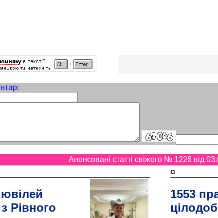
нтар:
Анонсовані статті свіжого № 1226 від 03.
¤
 ювілей
1553 пр
 з Рівного
цілодоб