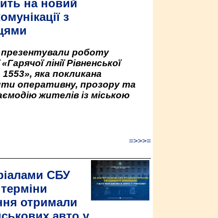
ить на новий
омунікації з
цями
у презентували роботу
«Гарячої лінії Рівненської
 1553», яка покликана
ити оперативну, прозору та
аємодію жителів із міською
=>>>=
ріалами СБУ
 терміни
ння отримали
йськових авто у