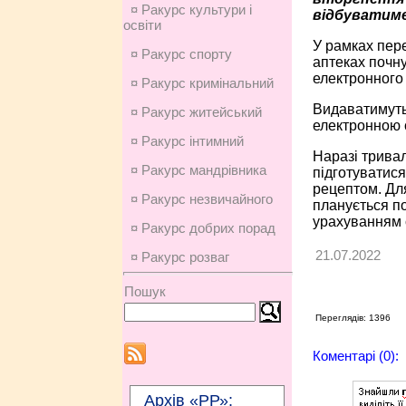
¤ Ракурс культури і
відбуватим
освіти
У рамках пере
¤ Ракурс спорту
аптеках почну
електронного
¤ Ракурс кримінальний
Видаватимуть 
¤ Ракурс житейський
електронною с
¤ Ракурс інтимний
Наразі тривал
¤ Ракурс мандрівника
підготуватися
рецептом. Дл
¤ Ракурс незвичайного
планується п
урахуванням с
¤ Ракурс добрих порад
21.07.2022
¤ Ракурс розваг
Пошук
Переглядів: 1396
Коментарі (0):
Архів «РР»: