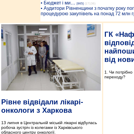
• Бюджет і ми…
[965]
(17136)
• Аудитори Рівненщини з початку року п
процедурою закупівель на понад 72 млн г
ГК «Наф
відпові
найпоши
від нови
1. Чи потрібно
переходу?
Рівне відвідали лікарі-
онкологи з Харкова
13 липня в Центральній міській лікарні відбулась
робоча зустріч із колегами із Харківського
обласного центру онкології.