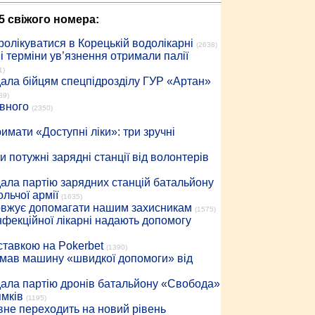
5 свіжого номера:
ролікуватися в Корецькій водолікарні
(2638)
 терміни ув’язнення отримали палії
1)
дала бійцям спецпідрозділу ГУР «Артан»
89)
івного
(2350)
имати «Доступні ліки»: три зручні
 потужні зарядні станції від волонтерів
дала партію зарядних станцій батальйону
льчої армії
(1635)
довжує допомагати нашим захисникам
(1575)
інфекційної лікарні надають допомогу
 ставкою на Pokerbet
(1390)
римав машину «швидкої допомоги» від
дала партію дронів батальйону «Свобода»
ямків
(1195)
вне переходить на новий рівень