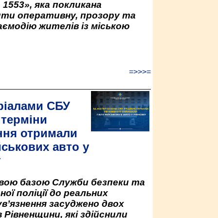
 1553», яка покликана
ити оперативну, прозору та
аємодію жителів із міською
=>>>=
ріалами СБУ
 терміни
ння отримали
йськових авто у
у
овою базою Служби безпеки та
ної поліції до реальних
ув’язнення засуджено двох
 Рівненщини, які здійснили