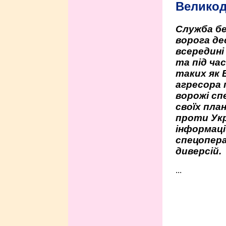
Велико
Служба бе
ворога де
всередині
та під час
таких як 
агресора 
ворожі сп
своїх пла
проти Укр
інформаці
спецопера
диверсій.
...