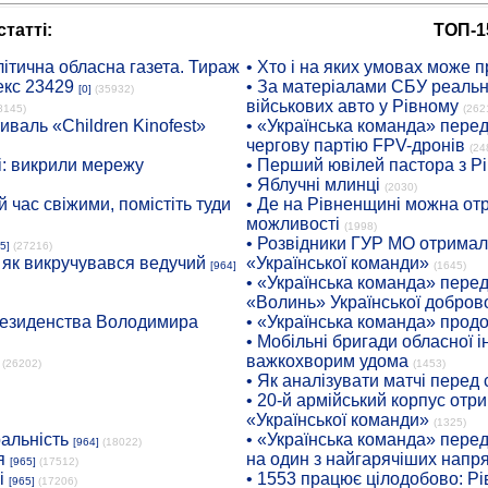
татті:
ТОП-1
ітична обласна газета. Тираж
• Хто і на яких умовах може п
екс 23429
• За матеріалами СБУ реальні
[0]
(35932)
військових авто у Рівному
8145)
(262
иваль «Children Kinofest»
• «Українська команда» пере
чергову партію FPV-дронів
(24
: викрили мережу
• Перший ювілей пастора з Р
• Яблучні млинці
(2030)
 час свіжими, помістіть туди
• Де на Рівненщині можна отр
можливості
(1998)
• Розвідники ГУР МО отримали
5]
(27216)
: як викручувався ведучий
«Української команди»
[964]
(1645)
• «Українська команда» пере
«Волинь» Української доброво
президенства Володимира
• «Українська команда» про
• Мобільні бригади обласної 
важкохворим удома
(26202)
(1453)
• Як аналізувати матчі перед
• 20-й армійський корпус от
«Української команди»
(1325)
ральність
• «Українська команда» пере
[964]
(18022)
я
на один з найгарячіших напр
[965]
(17512)
і
• 1553 працює цілодобово: Рі
[965]
(17206)