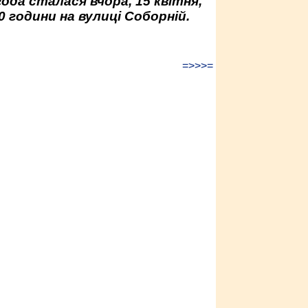
да сталася вчора, 15 квітня,
0 години на вулиці Соборній.
=>>>=