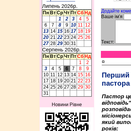
Липень 2026p.
Додайте коме
Пн
Вт
Ср
Чт
Пт
Сб
Нд
Ваше ім'я
1
2
3
4
5
6
7
8
9
10
11
12
13
14
15
16
17
18
19
20
21
22
23
24
25
26
Текст:
27
28
29
30
31
Серпень 2026p.
Пн
Вт
Ср
Чт
Пт
Сб
Нд
¤
1
2
3
4
5
6
7
8
9
Перший
10
11
12
13
14
15
16
17
18
19
20
21
22
23
пастора
24
25
26
27
28
29
30
31
Пастор це
відповідь
Новини Рівне
розповіда
місіонерсь
який випо
років: