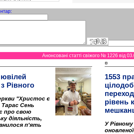
нтар:
Анонсовані статті свіжого № 1226 від 03.
¤
 ювілей
1553 пр
 з Рівного
цілодоб
переход
ркви "Христос є
рівень к
" Тарас Сень
мешкан
є про свою
ку діяльність,
У Рівном
внилося п'ять
оновленої 