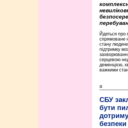
комплексн
невиліко
безпосере
перебуван
Йдеться про 
спрямоване н
стану людини 
підтримку мо
захворюванням
серцевою нед
деменцією, 
важкими стан
¤
СБУ зак
бути пи
дотриму
безпеки 