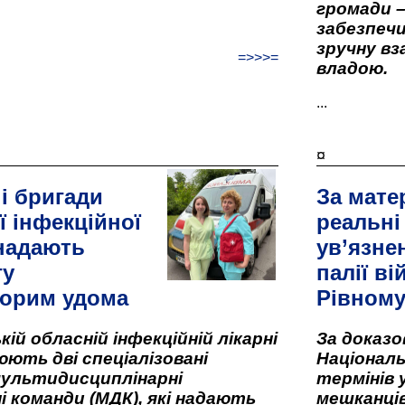
громади –
забезпеч
зручну вз
=>>>=
владою.
...
¤
і бригади
За мате
ї інфекційної
реальні
 надають
ув’язне
гу
палії ві
орим удома
Рівном
кій обласній інфекційній лікарні
За доказ
ють дві спеціалізовані
Національ
мультидисциплінарні
термінів 
і команди (МДК), які надають
мешканців