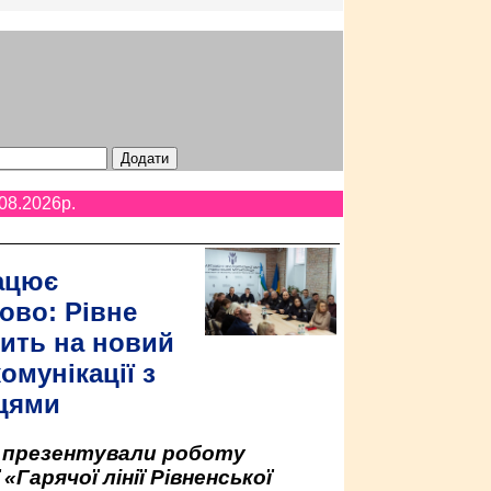
08.2026p.
ацює
ово: Рівне
ить на новий
омунікації з
цями
у презентували роботу
«Гарячої лінії Рівненської