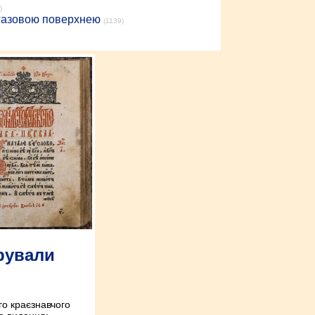
)
 газовою поверхнею
(1139)
рували
го краєзнавчого