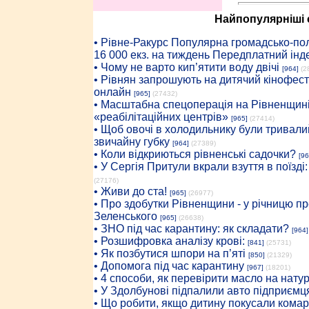
Найпопулярніші с
• Рiвне-Ракурс Популярна громадсько-пол
16 000 екз. на тиждень Передплатний інд
• Чому не варто кип’ятити воду двічі
[964]
(2
• Рівнян запрошують на дитячий кінофест
онлайн
[965]
(27432)
• Масштабна спецоперація на Рівненщині
«реабілітаційних центрів»
[965]
(27414)
• Щоб овочі в холодильнику були тривалий
звичайну губку
[964]
(27389)
• Коли відкриються рівненські садочки?
[96
• У Сергія Притули вкрали взуття в поїзді
(27176)
• Живи до ста!
[965]
(26977)
• Про здобутки Рівненщини - у річницю 
Зеленського
[965]
(26638)
• ЗНО під час карантину: як складати?
[964]
• Розшифровка аналізу крові:
[841]
(25731)
• Як позбутися шпори на п’яті
[850]
(21329)
• Допомога під час карантину
[967]
(18201)
• 4 способи, як перевірити масло на нату
• У Здолбунові підпалили авто підприємц
• Що робити, якщо дитину покусали комар