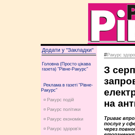
Додати у "Закладки"
#
Ракурс здоро
Головна (Просто цікава
З сер
газета) "Рівне-Ракурс"
запро
Реклама в газеті "Рівне-
елект
Ракурс"
¤ Ракурс подій
на ант
¤ Ракурс політики
Триває впр
¤ Ракурс економiки
послуг у сфе
¤ Ракурс здоров'я
через повно
вторгнення 