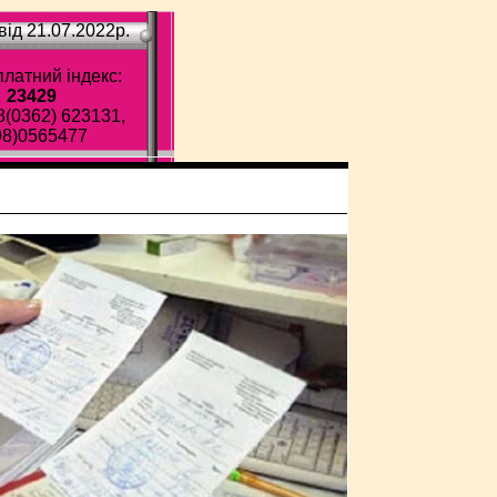
ід 21.07.2022p.
латний індекс:
23429
8(0362) 623131,
98)0565477