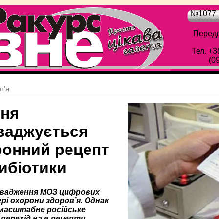
№1077 в
Передп
Тел. +3
(0
в'я
пня
ваджується
ронний рецепт
ибіотики
овадження МОЗ цифрових
рі охорони здоров’я. Однак
масштабне російське
перехід на е-рецепти