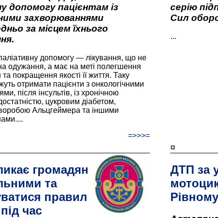
у допомогу пацієнтам із
серію під
вними захворюваннями
Сил оборо
дньо за місцем їхнього
...
ня.
паліативну допомогу — лікування, що не
а одужання, а має на меті полегшення
та покращення якості її життя. Таку
жуть отримати пацієнти з онкологічними
и, після інсультів, із хронічною
остатністю, цукровим діабетом,
хворобою Альцгеймера та іншими
ами....
=>>>=
¤
ликає громадян
ДТП за 
льними та
мотоцик
ватися правил
Рівном
під час