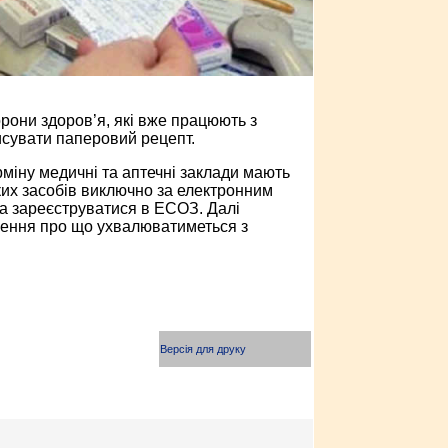
орони здоров’я, які вже працюють з
исувати паперовий рецепт.
рміну медичні та аптечні заклади мають
ких засобів виключно за електронним
а зареєструватися в ЕСОЗ. Далі
шення про що ухвалюватиметься з
Версія для друку