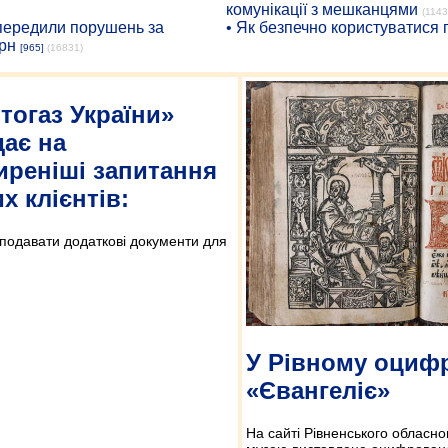
комунікації з мешканцями
(1143
опередили порушень за
• Як безпечно користуватися
рн
[965]
(16831)
тогаз України»
дає на
реніші запитання
х клієнтів:
 подавати додаткові документи для
У Рівному оциф
«Євангеліє»
На сайті Рівненського обласно