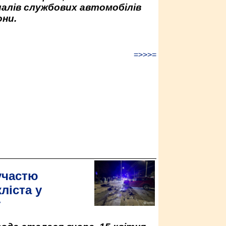
палів службових автомобілів
ни.
=>>>=
участю
ліста у
у