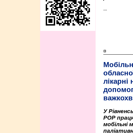
...
¤
Мобільн
обласно
лікарні
допомо
важкохв
У Рівненсь
РОР працю
мобільні 
паліативн