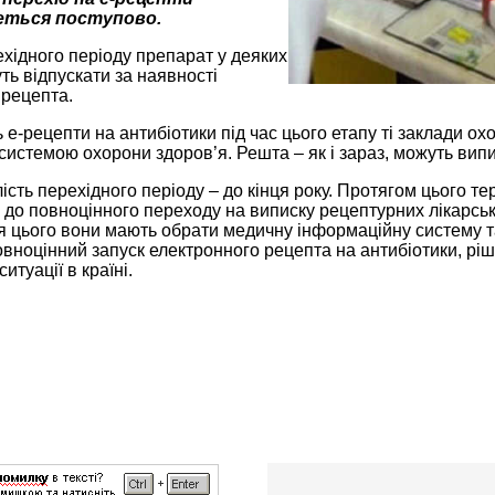
еться поступово.
хідного періоду препарат у деяких
ть відпускати за наявності
 рецепта.
е-рецепти на антибіотики під час цього етапу ті заклади ох
истемою охорони здоров’я. Решта – як і зараз, можуть вип
ість перехідного періоду – до кінця року. Протягом цього те
 до повноцінного переходу на виписку рецептурних лікарсь
я цього вони мають обрати медичну інформаційну систему т
овноцінний запуск електронного рецепта на антибіотики, рі
итуації в країні.