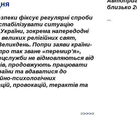
Автоприго
дня
близько 2
зпеки фіксує регулярні спроби
...
стабілізувати ситуацію
 України, зокрема напередодні
 великих релігійних свят,
Великдень. Попри заяви країни-
про так зване «перемир’я»,
ецслужби не відмовляються від
нів, продовжують працювати
аїни та вдаватися до
йно-психологічних
цій, провокацій, терактів та
=>>>=