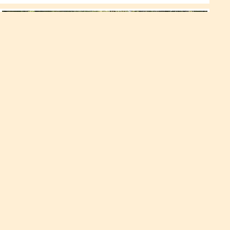
Рідні брати загинули у ДТП
Смертельне зіткнення позашляховика та мотоцикла сталося
24 липня близько 18 години між селами Глинне та Дубно