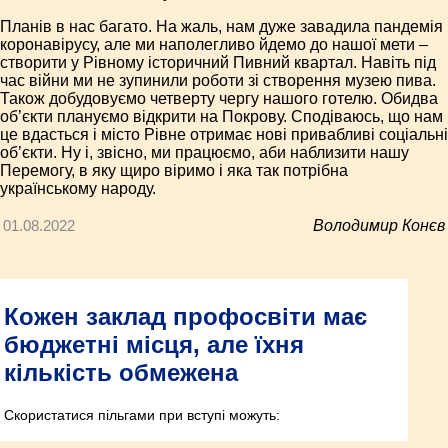
Планів в нас багато. На жаль, нам дуже завадила пандемія
коронавірусу, але ми наполегливо йдемо до нашої мети –
створити у Рівному історичний Пивний квартал. Навіть під
час війни ми не зупинили роботи зі створення музею пива.
Також добудовуємо четверту чергу нашого готелю. Обидва
об’єкти плануємо відкрити на Покрову. Сподіваюсь, що нам
це вдасться і місто Рівне отримає нові привабливі соціальні
об’єкти. Ну і, звісно, ми працюємо, аби наблизити нашу
Перемогу, в яку щиро віримо і яка так потрібна
українському народу.
01.08.2022
Володимир Конєв
Кожен заклад профосвіти має
бюджетні місця, але їхня
кількість обмежена
Скористатися пільгами при вступі можуть: