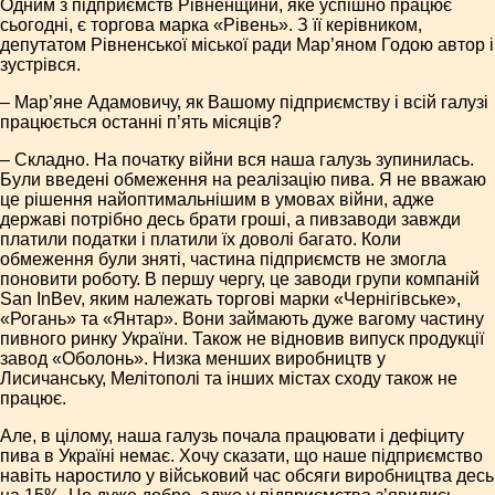
Одним з підприємств Рівненщини, яке успішно працює
сьогодні, є торгова марка «Рівень». З її керівником,
депутатом Рівненської міської ради Мар’яном Годою автор і
зустрівся.
– Мар’яне Адамовичу, як Вашому підприємству і всій галузі
працюється останні п’ять місяців?
– Складно. На початку війни вся наша галузь зупинилась.
Були введені обмеження на реалізацію пива. Я не вважаю
це рішення найоптимальнішим в умовах війни, адже
державі потрібно десь брати гроші, а пивзаводи завжди
платили податки і платили їх доволі багато. Коли
обмеження були зняті, частина підприємств не змогла
поновити роботу. В першу чергу, це заводи групи компаній
San ІnBev, яким належать торгові марки «Чернігівське»,
«Рогань» та «Янтар». Вони займають дуже вагому частину
пивного ринку України. Також не відновив випуск продукції
завод «Оболонь». Низка менших виробництв у
Лисичанську, Мелітополі та інших містах сходу також не
працює.
Але, в цілому, наша галузь почала працювати і дефіциту
пива в Україні немає. Хочу сказати, що наше підприємство
навіть наростило у військовий час обсяги виробництва десь