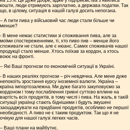
на 15%. Це дуже добре, адже у підприємства з’явились
кошти, люди отримують зарплатню, а держава податки. Так
що, в цілому, ситуація в нашій галузі досить непогана.
– А пити пива у військовий час люди стали більше чи
менше?
- В мене немає статистики зі споживання пива, але за
моїми спостереженнями, ті, хто пиво пив – менше його
споживати не стали, але є нюанс. Самих споживачів нашої
продукції стало менше. Хтось поїхав за кордон, а хтось
воює на фронті.
– Які Ваші прогнози по економічній ситуації в Україні.
- В наших реаліях прогнози – річ невдячна. Але мене дуже
непокоїть зростання курсу іноземної валюти. Україна –
країна імпортозалежна. Ми дуже багато закуповуємо за
кордоном і тому послаблення гривні суттєво вплине на
вартість всіх продуктів, в тому числі і пива. На жаль, в такій
ситуації українці стають біднішими і будуть змушені
заощаджувати на придбанні продуктів, особливо не першої
необхідності. А пиво не є таким продуктом. Так що я не
очікую для нашої галузі легких часів.
– Ваші плани на майбутнє.