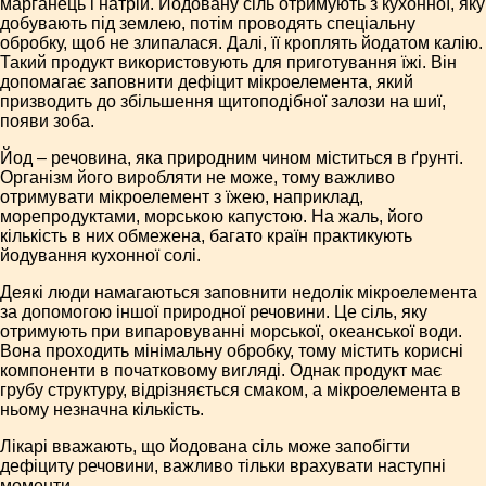
марганець і натрій. Йодовану сіль отримують з кухонної, яку
добувають під землею, потім проводять спеціальну
обробку, щоб не злипалася. Далі, її кроплять йодатом калію.
Такий продукт використовують для приготування їжі. Він
допомагає заповнити дефіцит мікроелемента, який
призводить до збільшення щитоподібної залози на шиї,
появи зоба.
Йод – речовина, яка природним чином міститься в ґрунті.
Організм його виробляти не може, тому важливо
отримувати мікроелемент з їжею, наприклад,
морепродуктами, морською капустою. На жаль, його
кількість в них обмежена, багато країн практикують
йодування кухонної солі.
Деякі люди намагаються заповнити недолік мікроелемента
за допомогою іншої природної речовини. Це сіль, яку
отримують при випаровуванні морської, океанської води.
Вона проходить мінімальну обробку, тому містить корисні
компоненти в початковому вигляді. Однак продукт має
грубу структуру, відрізняється смаком, а мікроелемента в
ньому незначна кількість.
Лікарі вважають, що йодована сіль може запобігти
дефіциту речовини, важливо тільки врахувати наступні
моменти.