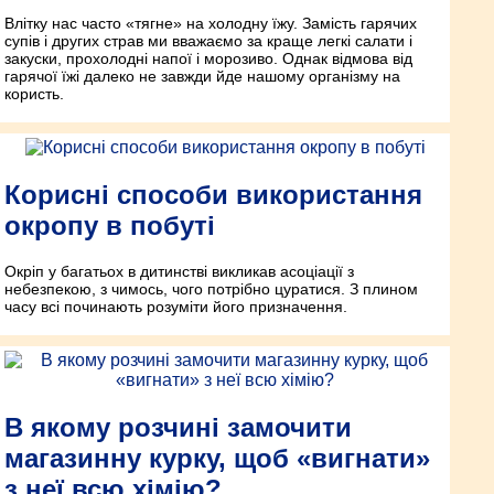
Влітку нас часто «тягне» на холодну їжу. Замість гарячих
супів і других страв ми вважаємо за краще легкі салати і
закуски, прохолодні напої і морозиво. Однак відмова від
гарячої їжі далеко не завжди йде нашому організму на
користь.
Корисні способи використання
окропу в побуті
Окріп у багатьох в дитинстві викликав асоціації з
небезпекою, з чимось, чого потрібно цуратися. З плином
часу всі починають розуміти його призначення.
В якому розчині замочити
магазинну курку, щоб «вигнати»
з неї всю хімію?