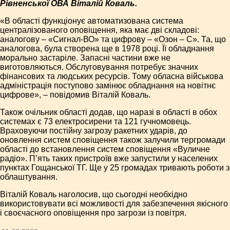
Рівненської ОВА Віталій Коваль.
«В області функціонує автоматизована система
централізованого оповіщення, яка має дві складові:
аналогову – «Сигнал-ВО» та цифрову – «Озон – С». Та, що
аналогова, була створена ще в 1978 році. Її обладнання
морально застаріле. Запасні частини вже не
виготовляються. Обслуговування потребує значних
фінансових та людських ресурсів. Тому обласна військова
адміністрація поступово замінює обладнання на новітнє
цифрове», – повідомив Віталій Коваль.
Також очільник області додав, що наразі в області в обох
системах є 73 електросирени та 121 гучномовець.
Враховуючи постійну загрозу ракетних ударів, до
оновлення систем сповіщення також залучили тергромади
області до встановлення систем сповіщення «Вуличне
радіо». П’ять таких пристроїв вже запустили у населених
пунктах Гощанської ТГ. Ще у 25 громадах тривають роботи з
облаштування.
Віталій Коваль наголосив, що сьогодні необхідно
використовувати всі можливості для забезпечення якісного
і своєчасного оповіщення про загрози із повітря.