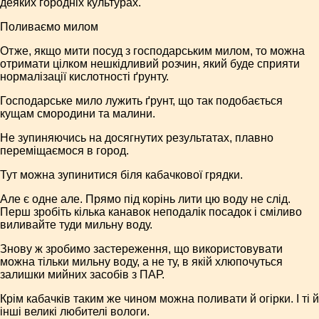
деяких городніх культурах.
Поливаємо милом
Отже, якщо мити посуд з господарським милом, то можна
отримати цілком нешкідливий розчин, який буде сприяти
нормалізації кислотності ґрунту.
Господарське мило лужить ґрунт, що так подобається
кущам смородини та малини.
Не зупиняючись на досягнутих результатах, плавно
переміщаємося в город.
Тут можна зупинитися біля кабачкової грядки.
Але є одне але. Прямо під корінь лити цю воду не слід.
Перш зробіть кілька канавок неподалік посадок і сміливо
виливайте туди мильну воду.
Знову ж зробимо застереження, що використовувати
можна тільки мильну воду, а не ту, в якій хлюпочуться
залишки мийних засобів з ПАР.
Крім кабачків таким же чином можна поливати й огірки. І ті й
інші великі любителі вологи.