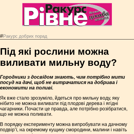
#
Ракурс добрих порад
Під які рослини можна
виливати мильну воду?
Городники з досвідом знають, чим потрібно мити
посуд на дачі, щоб не витрачатися на добрива і
економити на поливі.
Як вже стало зрозуміло, йдеться про мильну воду, яку
нібито не можна виливати під плодові дерева і ягідні
чагарники. Почасти це правда, але потрібно розібратися,
що не можна поливати.
В порядку експерименту можна випробувати на дачному
подвір’ї, на окремому кущику смородини, малини і навіть