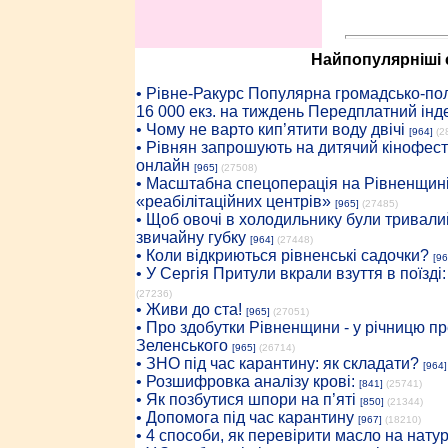
Найпопулярніші с
• Рiвне-Ракурс Популярна громадсько-пол
16 000 екз. на тиждень Передплатний інд
• Чому не варто кип’ятити воду двічі
[964]
(2
• Рівнян запрошують на дитячий кінофест
онлайн
[965]
(27508)
• Масштабна спецоперація на Рівненщині
«реабілітаційних центрів»
[965]
(27485)
• Щоб овочі в холодильнику були тривалий
звичайну губку
[964]
(27448)
• Коли відкриються рівненські садочки?
[96
• У Сергія Притули вкрали взуття в поїзді
(27236)
• Живи до ста!
[965]
(27051)
• Про здобутки Рівненщини - у річницю 
Зеленського
[965]
(26714)
• ЗНО під час карантину: як складати?
[964]
• Розшифровка аналізу крові:
[841]
(25741)
• Як позбутися шпори на п’яті
[850]
(21344)
• Допомога під час карантину
[967]
(18210)
• 4 способи, як перевірити масло на нату