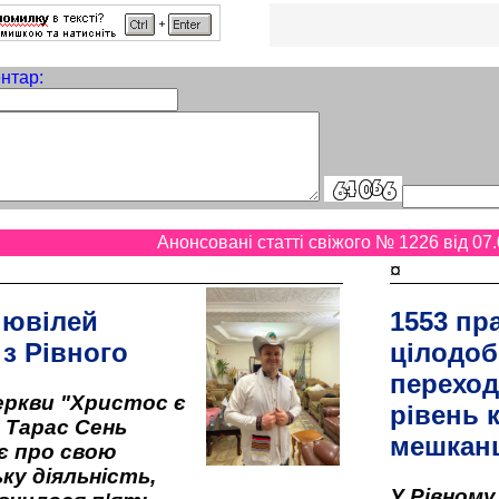
нтар:
Анонсовані статті свіжого № 1226 від 07.
¤
 ювілей
1553 пр
 з Рівного
цілодоб
переход
ркви "Христос є
рівень к
" Тарас Сень
мешкан
є про свою
ку діяльність,
У Рівном