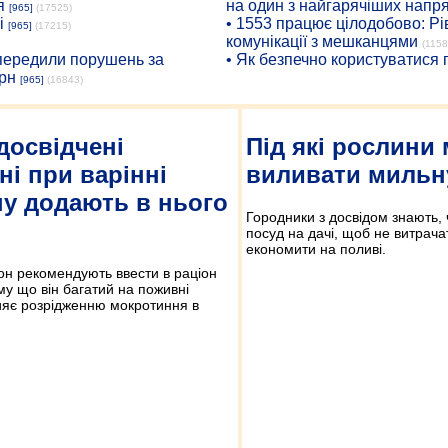
я
на один з найгарячіших напр
[965]
(17525)
і
• 1553 працює цілодобово: Рі
[965]
(17215)
комунікації з мешканцями
(1158
опередили порушень за
• Як безпечно користуватися
рн
[965]
(16843)
досвідчені
Під які рослини
ні при варінні
виливати мильн
у додають в нього
Городники з досвідом знають,
посуд на дачі, щоб не витрача
економити на поливі.
он рекомендують ввести в раціон
ому що він багатий на поживні
ияє розрідженню мокротиння в