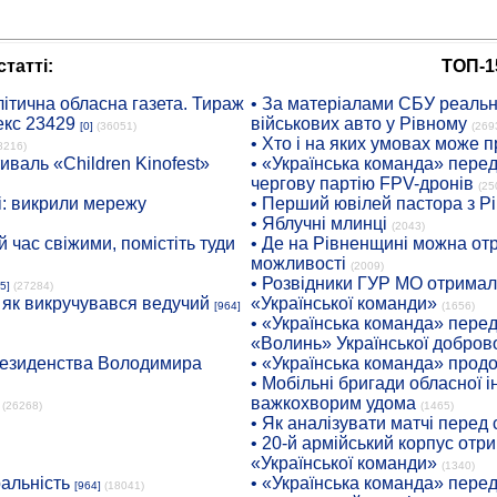
татті:
ТОП-1
ітична обласна газета. Тираж
• За матеріалами СБУ реальні
екс 23429
військових авто у Рівному
[0]
(36051)
(269
• Хто і на яких умовах може п
8216)
иваль «Children Kinofest»
• «Українська команда» пере
чергову партію FPV-дронів
(25
: викрили мережу
• Перший ювілей пастора з Р
• Яблучні млинці
(2043)
 час свіжими, помістіть туди
• Де на Рівненщині можна отр
можливості
(2009)
• Розвідники ГУР МО отримали
5]
(27284)
: як викручувався ведучий
«Української команди»
[964]
(1656)
• «Українська команда» пере
«Волинь» Української доброво
президенства Володимира
• «Українська команда» про
• Мобільні бригади обласної 
важкохворим удома
(26268)
(1465)
• Як аналізувати матчі перед
• 20-й армійський корпус от
«Української команди»
(1340)
ральність
• «Українська команда» пере
[964]
(18041)