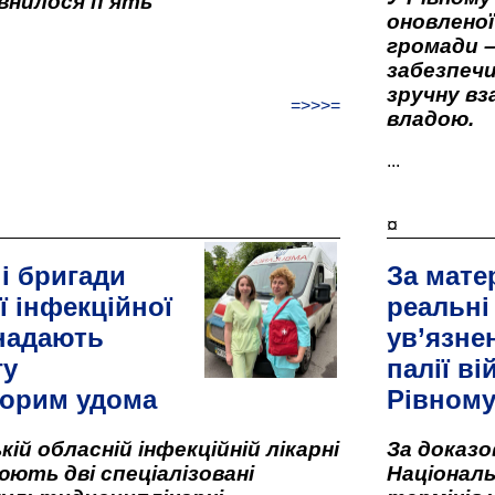
внилося п'ять
оновленої 
громади –
забезпеч
зручну вз
=>>>=
владою.
...
¤
і бригади
За мате
ї інфекційної
реальні
 надають
ув’язне
гу
палії ві
орим удома
Рівном
кій обласній інфекційній лікарні
За доказ
ють дві спеціалізовані
Національ