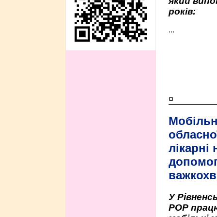
який випо
років:
...
¤
Мобільн
обласно
лікарні
допомо
важкохв
У Рівненсь
РОР працю