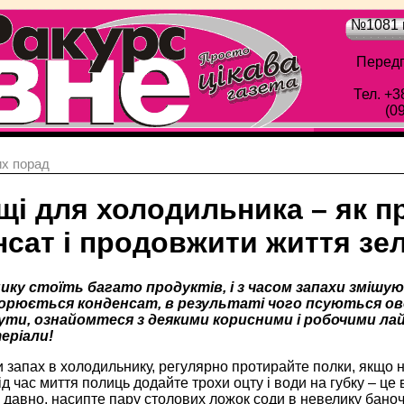
№1081 в
Передп
Тел. +3
(0
х порад
щі для холодильника – як п
сат і продовжити життя зе
ику стоїть багато продуктів, і з часом запахи змішую
орюється конденсат, в результаті чого псуються ово
ути, ознайомтеся з деякими корисними і робочими лай
еріали!
 запах в холодильнику, регулярно протирайте полки, якщо 
під час миття полиць додайте трохи оцту і води на губку – це
давно, насипте пару столових ложок соди в невелику баночк