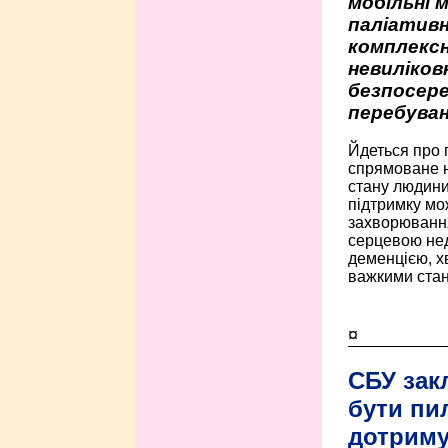
мобільні 
паліативн
комплексн
невиліко
безпосере
перебуван
Йдеться про 
спрямоване н
стану людини 
підтримку мо
захворюванням
серцевою нед
деменцією, 
важкими стан
¤
СБУ зак
бути пи
дотриму