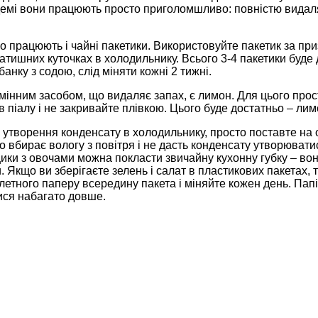
демі вони працюють просто приголомшливо: повністю видаляют
о працюють і чайні пакетики. Використовуйте пакетик за при
затишних куточках в холодильнику. Всього 3-4 пакетики буде
 банку з содою, слід міняти кожні 2 тижні.
інним засобом, що видаляє запах, є лимон. Для цього прос
з в піалу і не закривайте плівкою. Цього буде достатньо – л
утворення конденсату в холодильнику, просто поставте на 
о вбирає вологу з повітря і не дасть конденсату утворюватися
ики з овочами можна покласти звичайну кухонну губку – вон
. Якщо ви зберігаєте зелень і салат в пластикових пакетах, 
етного паперу всередину пакета і міняйте кожен день. Папір
ися набагато довше.