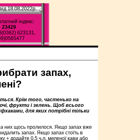
ід 18.08.2022p.
латний індекс:
23429
8(0362) 623131,
98)0565477
рибрати запах,
лені?
ться. Крім того, частенько на
чі, фрукти і зелень. Щоб всього
фхаками, для яких потрібні тільки
на них щось пролилося. Якщо запах вже
 видалить запах. Якщо запах стоїть в
у + додайте 0,5 ч.л. меленої кави або