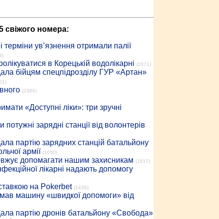
5 свіжого номера:
 терміни ув’язнення отримали палії
3)
ролікуватися в Корецькій водолікарні
(2671)
дала бійцям спецпідрозділу ГУР «Артан»
01)
івного
(2366)
имати «Доступні ліки»: три зручні
 потужні зарядні станції від волонтерів
дала партію зарядних станцій батальйону
льчої армії
(1650)
довжує допомагати нашим захисникам
(1617)
інфекційної лікарні надають допомогу
 ставкою на Pokerbet
(1439)
римав машину «швидкої допомоги» від
дала партію дронів батальйону «Свобода»