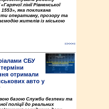
«Гарячої лінії Рівненської
 1553», яка покликана
ити оперативну, прозору та
аємодію жителів із міською
=>>>=
ріалами СБУ
 терміни
ння отримали
йськових авто у
у
овою базою Служби безпеки та
ної поліції до реальних