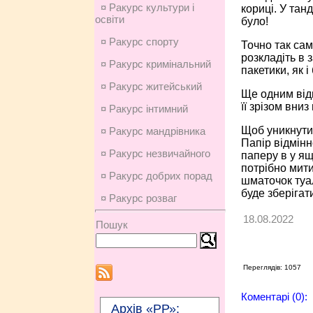
¤ Ракурс культури і
кориці. У тан
освіти
було!
¤ Ракурс спорту
Точно так сам
розкладіть в 
¤ Ракурс кримінальний
пакетики, як і
¤ Ракурс житейський
Ще одним відм
її зрізом вни
¤ Ракурс інтимний
Щоб уникнути 
¤ Ракурс мандрівника
Папір відмінн
¤ Ракурс незвичайного
паперу в у ящ
потрібно мити
¤ Ракурс добрих порад
шматочок туал
буде зберігат
¤ Ракурс розваг
18.08.2022
Пошук
Переглядів: 1057
Коментарі (0):
Архів «РР»: