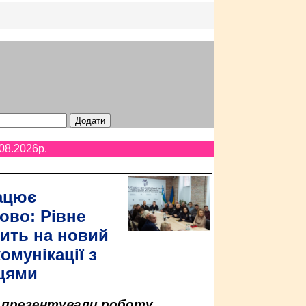
08.2026p.
ацює
ово: Рівне
ить на новий
омунікації з
цями
у презентували роботу