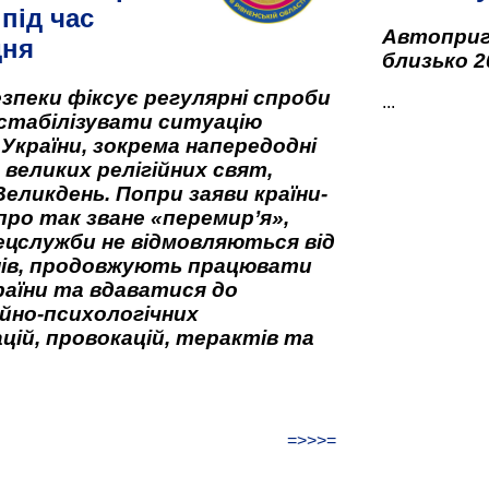
під час
Автоприго
дня
близько 2
зпеки фіксує регулярні спроби
...
стабілізувати ситуацію
 України, зокрема напередодні
 великих релігійних свят,
Великдень. Попри заяви країни-
про так зване «перемир’я»,
ецслужби не відмовляються від
нів, продовжують працювати
аїни та вдаватися до
йно-психологічних
цій, провокацій, терактів та
=>>>=