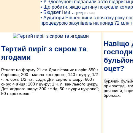
• У Здолбунові підпалили авто підприємц
• Що робити, якщо дитину покусали комар
• Бюджет і ми…
[965]
(17146)
• Аудитори Рівненщини з початку року п
процедурою закупівель на понад 72 млн г
Навіщо 
Тертий пиріг з сиром та
господи
ягодами
бульйон
оцет?
Рецепт на форму 21 см Для пісочних шарів: 350 г
борошна; 200 г масла холодного; 140 г цукру; 1/2
ч. л. солі; 1/2 ч.л. соди. Для сирного шару: 600 г
Курячий бульй
сиру; 4 яйця; 100 г цукру; 1 ч. л. ванільного цукру.
при застуді, т
Для ягідного шару: 300 г ягід; 50 г пудри цукрової;
речовини, спр
50 г крохмалю.
бронхах.