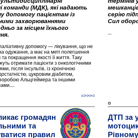
мультидисциплінарні
термінів 
і команди (МДК), які надають
мешканців
у допомогу пацієнтам із
серію під
вними захворюваннями
Сил оборо
дньо за місцем їхнього
...
ня.
паліативну допомогу — лікування, що не
а одужання, а має на меті полегшення
та покращення якості її життя. Таку
жуть отримати пацієнти з онкологічними
и, після інсультів, із хронічною
остатністю, цукровим діабетом,
хворобою Альцгеймера та іншими
ами....
=>>>=
¤
ликає громадян
ДТП за 
льними та
мотоцик
ватися правил
Рівном