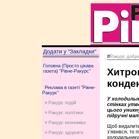
Додати у "Закладки"
#
Ракурс добри
Головна (Просто цікава
Хитро
газета) "Рівне-Ракурс"
конден
Реклама в газеті "Рівне-
Ракурс"
У холодильн
¤ Ракурс подій
стінках утв
цього уникн
¤ Ракурс політики
підручні мат
¤ Ракурс економiки
Щоб видалити
з’явився, то 
¤ Ракурс здоров'я
холодильнику 