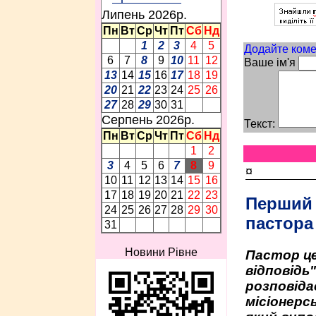
Липень 2026p.
Пн
Вт
Ср
Чт
Пт
Сб
Нд
1
2
3
4
5
Додайте коме
6
7
8
9
10
11
12
Ваше ім'я
13
14
15
16
17
18
19
20
21
22
23
24
25
26
27
28
29
30
31
Серпень 2026p.
Текст:
Пн
Вт
Ср
Чт
Пт
Сб
Нд
1
2
3
4
5
6
7
8
9
¤
10
11
12
13
14
15
16
17
18
19
20
21
22
23
Перший
24
25
26
27
28
29
30
пастора
31
Новини Рівне
Пастор це
відповідь
розповіда
місіонерсь