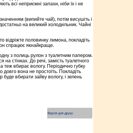
ь всі неприємні запахи, ніби їх і не
значенням (випийте чай), потім висушіть і
 достатньо на великий холодильник. Чайні
то відріжте половинку лимона, покладіть
имон спрацює якнайкраще.
одну з полиць рулон з туалетним папером.
 на стінках. До речі, замість туалетного
а теж вбирає вологу. Періодично губку
то довго вона не простоїть. Покладіть
 буде вбирати зайву вологу, і зелень
Версія для друку