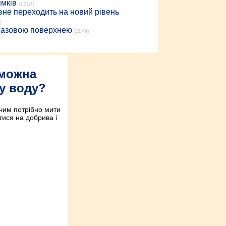
ямків
(1210)
вне переходить на новий рівень
)
 газовою поверхнею
(1149)
 можна
у воду?
 чим потрібно мити
тися на добрива і