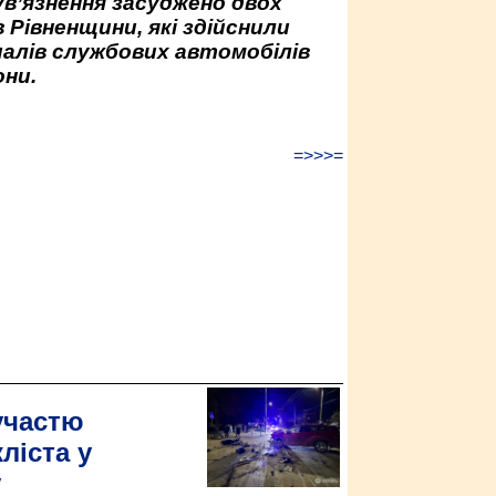
ув’язнення засуджено двох
 Рівненщини, які здійснили
палів службових автомобілів
ни.
=>>>=
участю
ліста у
у