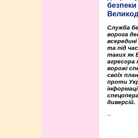
безпеки 
Велико
Служба бе
ворога де
всередині
та під час
таких як 
агресора 
ворожі сп
своїх пла
проти Укр
інформаці
спецопера
диверсій.
...