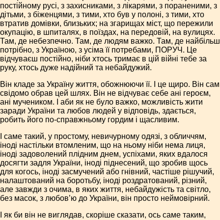
постійному русі, з захисниками, з лікарями, з пораненими, з
дітьми, з біженцями, з тими, хто був у полоні, з тими, хто
втратив домівки, близьких; на згарищах міст, що пережили
окупацію, в шпиталях, в поїздах, на передовій, на вулицях.
Там, де небезпечно. Там, де людям важко. Там, де найбільш
потрібно, з Україною, з усіма її потребами, ПОРУЧ. Це
відчуваєш постійно, ніби хтось тримає в цій війні тебе за
руку, хтось дуже надійний та небайдужий.
Він кладе за Україну життя, обожнюючи її. І це щиро. Він сам
свідомо обрав цей шлях. Він не відчуває себе ані героєм,
ані мучеником. І аби як не було важко, можливість жити
заради України та любов людей у відповідь, здається,
робить його по-справжньому гордим і щасливим.
І саме такий, у простому, невичурному одязі, з обличчям,
іноді настільки втомленим, що на ньому ніби нема лиця,
іноді задоволений плідним днем, успіхами, яких вдалося
досягти задля України, іноді піднесений, що зробив щось
для когось, іноді засмучений або гнівний, частіше рішучий,
налаштований на боротьбу, іноді роздратований, різний,
але завжди з очима, в яких життя, небайдужість та світло,
без масок, з любов’ю до України, він просто неймовірний.
І як би він не виглядав, скоріше сказати, ось саме таким,