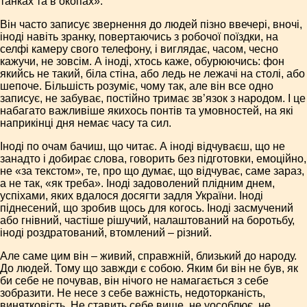
танках та в окопах».
Він часто записує звернення до людей пізно ввечері, вночі,
іноді навіть зранку, повертаючись з робочої поїздки, на
селфі камеру свого телефону, і виглядає, часом, чесно
кажучи, не зовсім. А іноді, хтось каже, обурюючись: фон
якийсь не такий, біла стіна, або ледь не лежачі на столі, або
шепоче. Більшість розуміє, чому так, але він все одно
записує, не забуває, постійно тримає зв’язок з народом. І це
набагато важливіше якихось понтів та умовностей, на які
наприкінці дня немає часу та сил.
Іноді по очам бачиш, що читає. А іноді відчуваєш, що не
занадто і добирає слова, говорить без підготовки, емоційно,
не «за текстом», те, про що думає, що відчуває, саме зараз,
а не так, «як треба». Іноді задоволений плідним днем,
успіхами, яких вдалося досягти задля України. Іноді
піднесений, що зробив щось для когось. Іноді засмучений
або гнівний, частіше рішучий, налаштований на боротьбу,
іноді роздратований, втомлений – різний.
Але саме цим він – живий, справжній, близький до народу.
До людей. Тому що завжди є собою. Яким би він не був, як
би себе не почував, він нічого не намагається з себе
зобразити. Не несе з себе важність, недоторканість,
винятковість. Не ставить себе вище, не уособлює, не