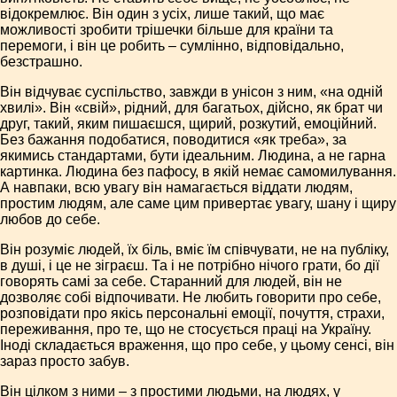
відокремлює. Він один з усіх, лише такий, що має
можливості зробити трішечки більше для країни та
перемоги, і він це робить – сумлінно, відповідально,
безстрашно.
Він відчуває суспільство, завжди в унісон з ним, «на одній
хвилі». Він «свій», рідний, для багатьох, дійсно, як брат чи
друг, такий, яким пишаєшся, щирий, розкутий, емоційний.
Без бажання подобатися, поводитися «як треба», за
якимись стандартами, бути ідеальним. Людина, а не гарна
картинка. Людина без пафосу, в якій немає самомилування.
А навпаки, всю увагу він намагається віддати людям,
простим людям, але саме цим привертає увагу, шану і щиру
любов до себе.
Він розуміє людей, їх біль, вміє їм співчувати, не на публіку,
в душі, і це не зіграєш. Та і не потрібно нічого грати, бо дії
говорять самі за себе. Старанний для людей, він не
дозволяє собі відпочивати. Не любить говорити про себе,
розповідати про якісь персональні емоції, почуття, страхи,
переживання, про те, що не стосується праці на Україну.
Іноді складається враження, що про себе, у цьому сенсі, він
зараз просто забув.
Він цілком з ними – з простими людьми, на людях, у