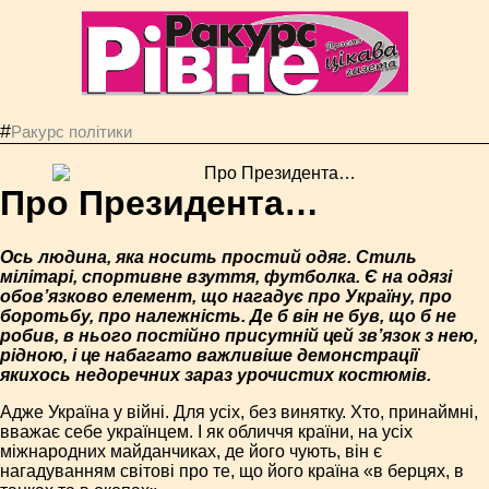
#
Ракурс політики
Про Президента…
Ось людина, яка носить простий одяг. Стиль
мілітарі, спортивне взуття, футболка. Є на одязі
обов’язково елемент, що нагадує про Україну, про
боротьбу, про належність. Де б він не був, що б не
робив, в нього постійно присутній цей зв’язок з нею,
рідною, і це набагато важливіше демонстрації
якихось недоречних зараз урочистих костюмів.
Адже Україна у війні. Для усіх, без винятку. Хто, принаймні,
вважає себе українцем. І як обличчя країни, на усіх
міжнародних майданчиках, де його чують, він є
нагадуванням світові про те, що його країна «в берцях, в