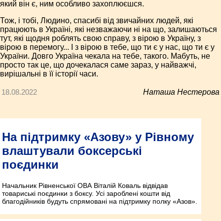
який він є, ним особливо захоплюєшся.
Тож, і тобі, Людино, спасибі від звичайних людей, які
працюють в Україні, які незважаючи ні на що, залишаються
тут, які щодня роблять свою справу, з вірою в Україну, з
вірою в перемогу... І з вірою в тебе, що ти є у нас, що ти є у
України. Довго Україна чекала на тебе, такого. Мабуть, не
просто так це, що дочекалася саме зараз, у найважчі,
вирішальні в її історії часи.
18.08.2022
Наташа Нестерова
На підтримку «Азову» у Рівному
влаштували боксерські
поєдинки
Начальник Рівненської ОВА Віталій Коваль відвідав
товариські поєдинки з боксу. Усі зароблені кошти від
благодійників будуть спрямовані на підтримку полку «Азов».