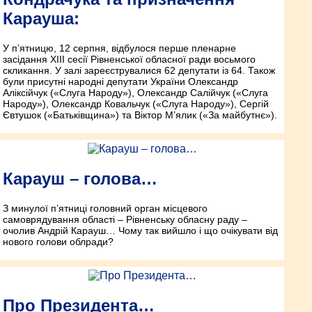
Карауша:
У п’ятницю, 12 серпня, відбулося перше пленарне
засідання XIII сесії Рівненської обласної ради восьмого
скликання. У залі зареєструвалися 62 депутати із 64. Також
були присутні народні депутати України Олександр
Аліксійчук («Слуга Народу»), Олександр Салійчук («Слуга
Народу»), Олександр Ковальчук («Слуга Народу»), Сергій
Євтушок («Батьківщина») та Віктор М’ялик («За майбутнє»).
Карауш – голова…
З минулої п’ятниці головний орган місцевого
самоврядування області – Рівненську обласну раду –
очолив Андрій ­Карауш… Чому так вийшло і що очікувати від
нового голови облради?
Про Президента…