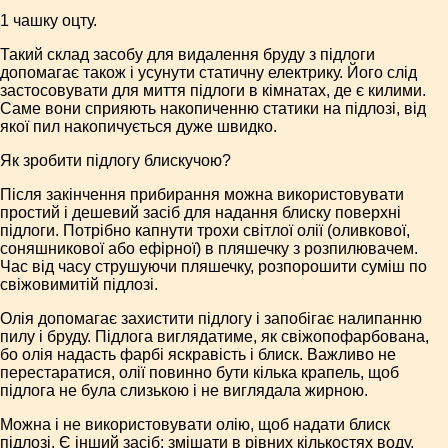
1 чашку оцту.
Такий склад засобу для видалення бруду з підлоги
допомагає також і усунути статичну електрику. Його слід
застосовувати для миття підлоги в кімнатах, де є килими.
Саме вони сприяють накопиченню статики на підлозі, від
якої пил накопичується дуже швидко.
Як зробити підлогу блискучою?
Після закінчення прибирання можна використовувати
простий і дешевий засіб для надання блиску поверхні
підлоги. Потрібно капнути трохи світлої олії (оливкової,
соняшникової або ефірної) в пляшечку з розпилювачем.
Час від часу струшуючи пляшечку, розпорошити суміш по
свіжовимитій підлозі.
Олія допомагає захистити підлогу і запобігає налипанню
пилу і бруду. Підлога виглядатиме, як свіжопофарбована,
бо олія надасть фарбі яскравість і блиск. Важливо не
перестаратися, олії повинно бути кілька крапель, щоб
підлога не була слизькою і не виглядала жирною.
Можна і не використовувати олію, щоб надати блиск
підлозі. Є інший засіб: змішати в рівних кількостях воду,