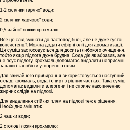
потрібно взяти:
1-2 склянки гарячої води;
2 склянки харчової соди;
0,5 чайної ложки крохмалю.
Все це слід змішати до пастоподібної, але не дуже густої
консистенції. Можна додати ефірні олії для ароматизації.
Ця суміш застосовується для досить глибокого очищення,
тобто якщо підлога дуже брудна. Сода діє як абразив, але
не псує підлогу. Крохмаль допомагає видалити неприємні
запахи і запобігти утворенню плям.
Для звичайного прибирання використовується наступний
склад: крохмаль, вода і спирт в рівних частках. Така суміш
допомагає видалити алергени і не сприяє накопиченню
жирних слідів на підлозі.
Для видалення стійких плям на підлозі теж є рішення.
Необхідно змішати:
2 чашки води;
2 столові ложки крохмалю;