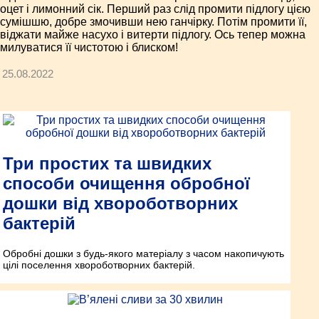
оцет і лимонний сік. Перший раз слід промити підлогу цією
сумішшю, добре змочивши нею ганчірку. Потім промити її,
віджати майже насухо і витерти підлогу. Ось тепер можна
милуватися її чистотою і блиском!
25.08.2022
Три простих та швидких
способи очищення обробної
дошки від хвороботворних
бактерій
Обробні дошки з будь-якого матеріалу з часом накопичують
цілі поселення хвороботворних бактерій.