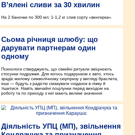
В’ялені сливи за 30 хвилин
На 2 баночки по 300 мл: 1-1,2 кг слив сорту «венгерка».
Сьома річниця шлюбу: що
дарувати партнерам один
одному
Психологи стверджують, що сімейні ритуали зміцнюють
стосунки подружжя. Для когось подарунком є авто, хтось
зрадіє милому символічному сюрпризу у вигляді браслета,
інші — будуть з радістю смакувати сніданок в ліжку й
тішитися. Навіть звичайні поцілунки перед виходом на
роботу та по приходу з неї мають велике значення.
Діяльність УПЦ (МП), звільнення
Кондрачука та призначення