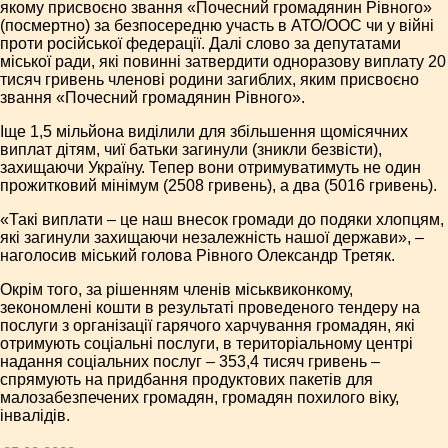
якому присвоєно звання «Почесний громадянин Рівного»
(посмертно) за безпосередню участь в АТО/ООС чи у війні
проти російської федерації. Далі слово за депутатами
міської ради, які повинні затвердити одноразову виплату 20
тисяч гривень членові родини загиблих, яким присвоєно
звання «Почесний громадянин Рівного».
Іще 1,5 мільйона виділили для збільшення щомісячних
виплат дітям, чиї батьки загинули (зникли безвісти),
захищаючи Україну. Тепер вони отримуватимуть не один
прожитковий мінімум (2508 гривень), а два (5016 гривень).
«Такі виплати – це наш внесок громади до подяки хлопцям,
які загинули захищаючи незалежність нашої держави», –
наголосив міський голова Рівного Олександр Третяк.
Окрім того, за рішенням членів міськвиконкому,
зекономлені кошти в результаті проведеного тендеру на
послуги з організації гарячого харчування громадян, які
отримують соціальні послуги, в територіальному центрі
надання соціальних послуг – 353,4 тисяч гривень –
спрямують на придбання продуктових пакетів для
малозабезпечених громадян, громадян похилого віку,
інвалідів.