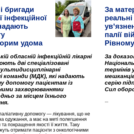
і бригади
За мате
ї інфекційної
реальні
 надають
ув’язне
гу
палії ві
орим удома
Рівном
кій обласній інфекційній лікарні
За доказ
ють дві спеціалізовані
Національ
мультидисциплінарні
термінів 
і команди (МДК), які надають
мешканців
у допомогу пацієнтам із
серію під
вними захворюваннями
Сил оборо
дньо за місцем їхнього
...
ня.
паліативну допомогу — лікування, що не
а одужання, а має на меті полегшення
та покращення якості її життя. Таку
жуть отримати пацієнти з онкологічними