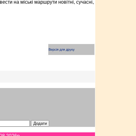
сти на міські маршрути новітні, сучасні,
Версія для друку
08.2026p.