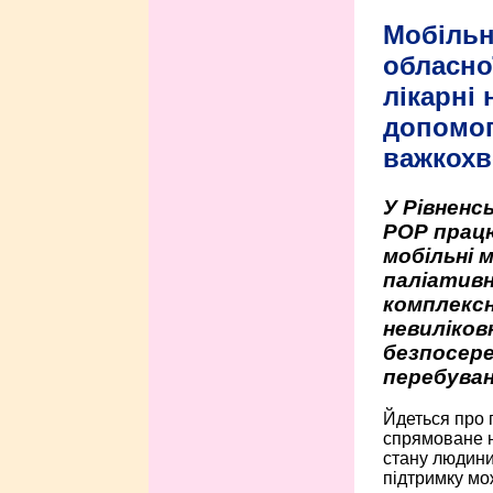
Мобільн
обласно
лікарні
допомо
важкохв
У Рівненсь
РОР працю
мобільні 
паліативн
комплексн
невиліко
безпосере
перебуван
Йдеться про 
спрямоване н
стану людини 
підтримку мо