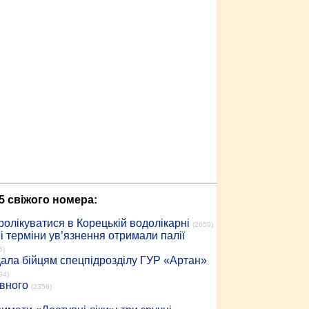
5 свіжого номера:
ролікуватися в Корецькій водолікарні
(2659)
 терміни ув’язнення отримали палії
6)
дала бійцям спецпідрозділу ГУР «Артан»
94)
івного
(2356)