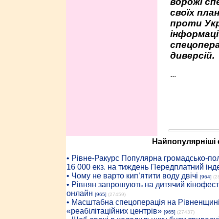
ворожі сп
своїх пла
проти Укр
інформаці
спецопера
диверсій.
...
Найпопулярніші с
• Рiвне-Ракурс Популярна громадсько-пол
16 000 екз. на тиждень Передплатний інд
• Чому не варто кип’ятити воду двічі
[964]
(2
• Рівнян запрошують на дитячий кінофест
онлайн
[965]
(27459)
• Масштабна спецоперація на Рівненщині
«реабілітаційних центрів»
[965]
(27437)