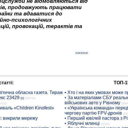
ецслужби не відмовляються від
нів, продовжують працювати
аїни та вдаватися до
йно-психологічних
цій, провокацій, терактів та
=>>>=
татті:
ТОП-1
ітична обласна газета. Тираж
• Хто і на яких умовах може п
екс 23429
• За матеріалами СБУ реальні
[0]
(35976)
військових авто у Рівному
8172)
(264
иваль «Children Kinofest»
• «Українська команда» пере
чергову партію FPV-дронів
(24
: викрили мережу
• Перший ювілей пастора з Р
• Яблучні млинці
(2034)