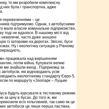
року, то ми розробили комплексну
д них була і транспортна, адже
а.
ся перевезеннями – це
сників підтримуємо. Однак, з автобусними
сто мало власне комунальне підприємство,
 тоді не вдалося. В нашому місті від
 невеличкі, часто дуже зношені
цію із заторами на дорогах. Звісно, буси
зках. Ну і екологічну ситуацію у Рівному
 покращують.
зом» працювала над вирішенням
антин, потім війна. Купувати великі
е ми знайшли вихід . Підприємці за
автобусів, які відповідають усім
повідають екологічному стандарту Євро-5.
вісім по маршруту «Зоопарк – Луцьке
уси будуть курсувати в тестовому режимі.
 за ціну в бусах. До того ж, ми
евозили всіх пільговиків, так само як це
ких автобусів це лише перша ластівка,