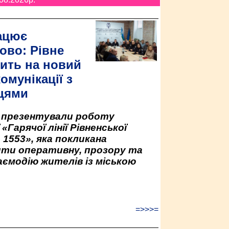
ацює
ово: Рівне
ить на новий
омунікації з
цями
у презентували роботу
«Гарячої лінії Рівненської
 1553», яка покликана
ити оперативну, прозору та
аємодію жителів із міською
=>>>=