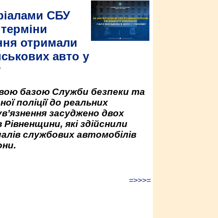
ріалами СБУ
 терміни
ння отримали
йськових авто у
у
овою базою Служби безпеки та
ної поліції до реальних
ув’язнення засуджено двох
 Рівненщини, які здійснили
палів службових автомобілів
ни.
=>>>=