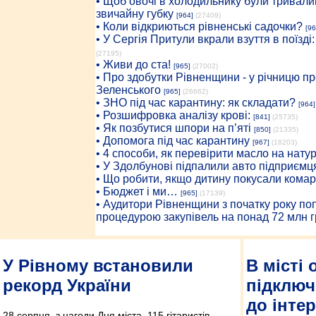
• Щоб овочі в холодильнику були тривалий
звичайну губку
[964]
(27409)
• Коли відкриються рівненські садочки?
[96
• У Сергія Притули вкрали взуття в поїзді
(27195)
• Живи до ста!
[965]
(27002)
• Про здобутки Рівненщини - у річницю 
Зеленського
[965]
(26662)
• ЗНО під час карантину: як складати?
[964]
• Розшифровка аналізу крові:
[841]
(25735)
• Як позбутися шпори на п’яті
[850]
(21335)
• Допомога під час карантину
[967]
(18203)
• 4 способи, як перевірити масло на нату
• У Здолбунові підпалили авто підприємц
• Що робити, якщо дитину покусали комар
• Бюджет і ми…
[965]
(17139)
• Аудитори Рівненщини з початку року п
процедурою закупівель на понад 72 млн г
У Рівному встановили
В місті
рекорд України
підключ
до інтер
28 серпня, з нагоди Дня міста, 115 гітаристів