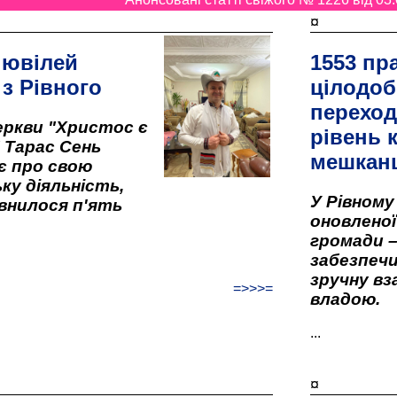
¤
 ювілей
1553 пр
 з Рівного
цілодоб
переход
ркви "Христос є
рівень к
" Тарас Сень
мешкан
є про свою
ку діяльність,
У Рівном
внилося п'ять
оновленої 
громади –
забезпеч
зручну вз
=>>>=
владою.
...
¤