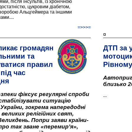
и, після інсультів, із хронічною
остатністю, цукровим діабетом,
хворобою Альцгеймера та іншими
ами....
=>>>=
¤
ликає громадян
ДТП за 
льними та
мотоцик
ватися правил
Рівном
під час
Автоприго
дня
близько 2
зпеки фіксує регулярні спроби
...
стабілізувати ситуацію
 України, зокрема напередодні
 великих релігійних свят,
Великдень. Попри заяви країни-
про так зване «перемир’я»,