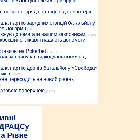
имати «Доступні ліки»: три зручні
 потужні зарядні станції від волонтерів
дала партію зарядних станцій батальйону
льчої армії
(1640)
довжує допомагати нашим захисникам
(1589)
інфекційної лікарні надають допомогу
 ставкою на Pokerbet
(1398)
римав машину «швидкої допомоги» від
дала партію дронів батальйону «Свобода»
ямків
(1200)
вне переходить на новий рівень
)
 газовою поверхнею
(1142)
тивні
 ДРАЦСу
та Рівне