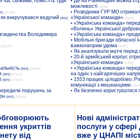
 час свіжими, помістіть туди
• Де на Рівненщині можна отр
можливості
(1999)
• Розвідники ГУР МО отримали
5]
(27239)
: як викручувався ведучий
«Української команди»
[964]
(1649)
• «Українська команда» пере
«Волинь» Української доброво
президенства Володимира
• «Українська команда» про
• Мобільні бригади обласної 
важкохворим удома
(26223)
(1457)
• Як аналізувати матчі перед
• 20-й армійський корпус от
«Української команди»
(1332)
ральність
• «Українська команда» пере
[964]
(18026)
я
на один з найгарячіших напр
[965]
(17517)
і
• 1553 працює цілодобово: Рі
[965]
(17208)
комунікації з мешканцями
(1147
опередили порушень за
• Як безпечно користуватися
рн
[965]
(16834)
 обговорюють
Нові адміністра
ення укриттів
послуги у сфері
нету від
вже у ЦНАПІ міс