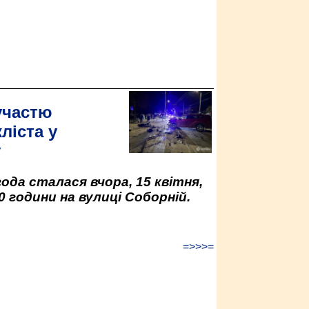
участю
ліста у
у
да сталася вчора, 15 квітня,
0 години на вулиці Соборній.
=>>>=