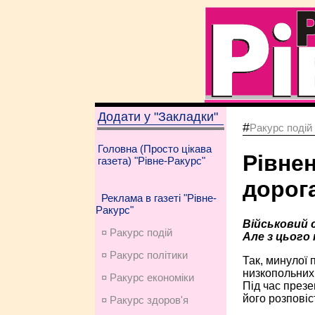
Додати у "Закладки"
#
Ракурс подій
Головна (Просто цікава
Рівне
газета) "Рівне-Ракурс"
дорог
Реклама в газеті "Рівне-
Ракурс"
Військовий 
¤ Ракурс подій
Але з цього
¤ Ракурс політики
Так, минулої 
низкопольних 
¤ Ракурс економiки
Під час презе
його розповіс
¤ Ракурс здоров'я