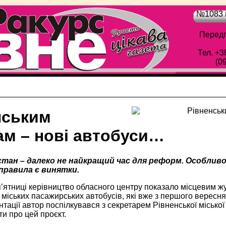
№1083 в
Передп
Тел. +3
(0
нським
ам – нові автобуси…
стан – далеко не найкращий час для реформ. Особлив
 правила є винятки.
п’ятниці керівництво обласного центру показало місцевим ж
міських пасажирських автобусів, які вже з першого вересня
нтації автор поспілкувався з секретарем Рівненської міськ
ти про цей проєкт.