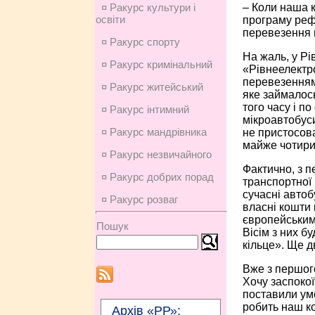
– Коли наша к
¤ Ракурс культури і
освіти
програму рефо
перевезення 
¤ Ракурс спорту
На жаль, у Р
¤ Ракурс кримінальний
«Рівнеелектро
перевезеннями
¤ Ракурс житейський
яке займалось
того часу і п
¤ Ракурс інтимний
мікроавтобуси
¤ Ракурс мандрівника
не пристосова
майже чотири 
¤ Ракурс незвичайного
Фактично, з 
¤ Ракурс добрих порад
транспортної 
сучасні автоб
¤ Ракурс розваг
власні кошти 
європейським 
Пошук
Вісім з них б
кільце». Ще д
Вже з першого
Хочу заспокої
поставили умо
робить наш ко
Архів «РР»: