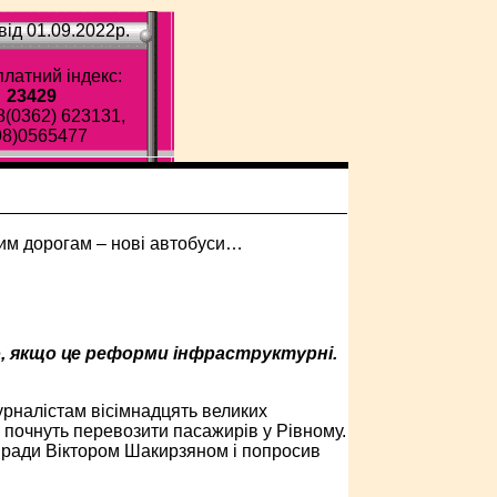
ід 01.09.2022p.
латний індекс:
23429
8(0362) 623131,
98)0565477
о, якщо це реформи інфраструктурні.
урналістам вісімнадцять великих
 почнуть перевозити пасажирів у Рівному.
ої ради Віктором Шакирзяном і попросив