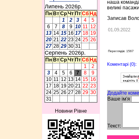
наша команда,
Липень 2026p.
великі пасажи
Пн
Вт
Ср
Чт
Пт
Сб
Нд
Записав Вол
1
2
3
4
5
6
7
8
9
10
11
12
01.09.2022
13
14
15
16
17
18
19
20
21
22
23
24
25
26
27
28
29
30
31
Переглядів: 1567
Серпень 2026p.
Пн
Вт
Ср
Чт
Пт
Сб
Нд
Коментарі (0):
1
2
3
4
5
6
7
8
9
10
11
12
13
14
15
16
17
18
19
20
21
22
23
24
25
26
27
28
29
30
Додайте коме
Ваше ім'я
31
Новини Рівне
Текст: