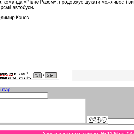
 команда «Рівне Разом», продовжує шукати можливості виве
рські автобуси.
одимир Конєв
нтар:
Анонсовані статті свіжого № 1226 від 03.