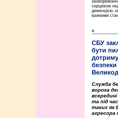
захворюванням
серцевою нед
деменцією, 
важкими стан
¤
СБУ зак
бути пи
дотриму
безпеки 
Велико
Служба бе
ворога де
всередині
та під час
таких як 
агресора 