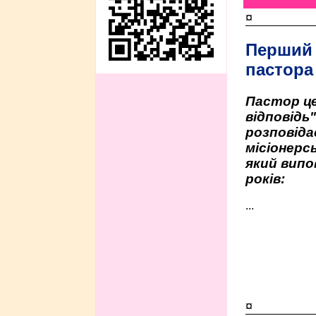
¤
Перший
пастора
Пастор це
відповідь
розповіда
місіонерсь
який випо
років:
...
¤