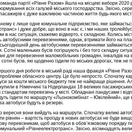
оманда партії «Рівне Разом» йшла на місцеві вибори 2020 
рмування всіх галузей міського господарства. Звісно, сере
пасажирів є дуже важливою частиною життя будь-якого міст
івному є лише одне комунальне підприємство, яке займаєть
транс» і дуже добре, що воно в нас є, і ми наших тролейбу
 в нас ситуація, скажемо відверто, є складною. Колись мі
 автобусними перевезеннями, однак, втримати його на плаву
о сьогоднішній день автобусними перевезеннями займаються
. Сотні маленьких бусів погіршують і без того складну ситуа
ні для перевезення маломобільних громадян, інвалідів на ві
сотні бусів, які щоденно їздили по міських дорогах, теж не
першого дня роботи в міський раді наша фракція «Рівне Ра
проблеми обласного центру. Це було непросто. Спочатку кар
уси за кошти міського бюджету теж не найкраще рішення. Ал
купили в Німеччині та Нідерландах 18 великих пасажирських 
стандартам перевезень у місті. Обладнані пандусами і від
удуть їздити по маршруту «Льонокомбінат – Ювілейний», ще 
ва автобуси будуть в резерві.
 вересня вони вийдуть на маршрути. Спочатку великі автоб
ти рівнян – вартість проїзду в нових автобусах не буде вищою
ву перевізникам, щоб автобуси в обов’язковому порядку пер
мунальний «Рівнеелектротранс». Звісно, вісімнадцять вели