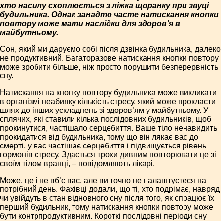
хто насилу схоплюється з ліжка щоранку при звуці
будильника. Однак занадто часте натискання кнопки
повтору може мати наслідки для здоров’я в
майбутньому.
Сон, який ми даруємо собі після дзвінка будильника, далеко
не продуктивний. Багаторазове натискання кнопки повтору
може зробити більше, ніж просто порушити безперервність
сну.
Натискання на кнопку повтору будильника може викликати
в організмі неабияку кількість стресу, який може прокласти
шлях до інших ускладнень зі здоров’ям у майбутньому. У
сплячих, які ставили кілька послідовних будильників, щоб
прокинутися, частішало серцебиття. Ваше тіло ненавидить
прокидатися від будильника, тому що він лякає вас до
смерті, у вас частішає серцебиття і підвищується рівень
гормонів стресу. Здається трохи дивним повторювати це зі
своїм тілом вранці, – повідомляють лікарі.
Може, це і не вб’є вас, але ви точно не налаштуєтеся на
потрібний день. Фахівці додали, що ті, хто подрімає, навряд
чи увійдуть в стан відновного сну після того, як спрацює їх
перший будильник, тому натискання кнопки повтору може
бути контрпродуктивним. Короткі послідовні періоди сну