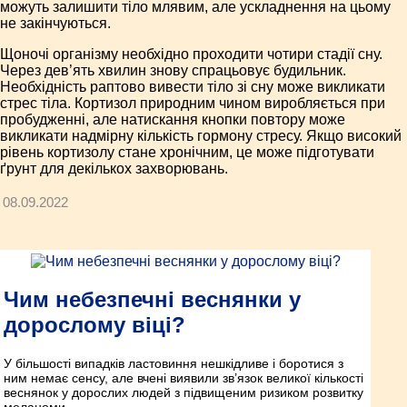
можуть залишити тіло млявим, але ускладнення на цьому
не закінчуються.
Щоночі організму необхідно проходити чотири стадії сну.
Через дев’ять хвилин знову спрацьовує будильник.
Необхідність раптово вивести тіло зі сну може викликати
стрес тіла. Кортизол природним чином виробляється при
пробудженні, але натискання кнопки повтору може
викликати надмірну кількість гормону стресу. Якщо високий
рівень кортизолу стане хронічним, це може підготувати
ґрунт для декількох захворювань.
08.09.2022
Чим небезпечні веснянки у
дорослому віці?
У більшості випадків ластовиння нешкідливе і боротися з
ним немає сенсу, але вчені виявили зв’язок великої кількості
веснянок у дорослих людей з підвищеним ризиком розвитку