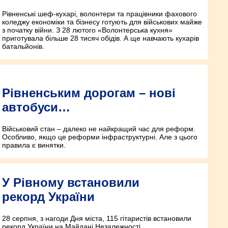
Рівненські шеф-кухарі, волонтери та працівники фахового
коледжу економіки та бізнесу готують для військових майже
з початку війни. З 28 лютого «Волонтерська кухня»
приготувала більше 28 тисяч обідів. А ще навчають кухарів
батальйонів.
Рівненським дорогам – нові
автобуси…
Військовий стан – далеко не найкращий час для реформ.
Особливо, якщо це реформи інфраструктурні. Але з цього
правила є винятки.
У Рівному встановили
рекорд України
28 серпня, з нагоди Дня міста, 115 гітаристів встановили
рекорд України на Майдані Незалежності.