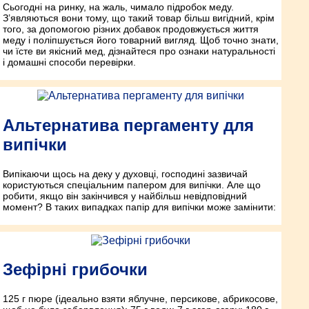
Сьогодні на ринку, на жаль, чимало підробок меду.
З’являються вони тому, що такий товар більш вигідний, крім
того, за допомогою різних добавок продовжується життя
меду і поліпшується його товарний вигляд. Щоб точно знати,
чи їсте ви якісний мед, дізнайтеся про ознаки натуральності
і домашні способи перевірки.
Альтернатива пергаменту для
випічки
Випікаючи щось на деку у духовці, господині зазвичай
користуються спеціальним папером для випічки. Але що
робити, якщо він закінчився у найбільш невідповідний
момент? В таких випадках папір для випічки може замінити:
Зефірні грибочки
125 г пюре (ідеально взяти яблучне, персикове, абрикосове,