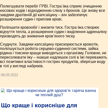
Полегшувати перебіг ГРВІ. Гостра їжа сприяє очищенню
носових ходів і відходженню слизу з бронхів. Це знову все
завдяки дратівній дії капсаїцину – він забезпечує
розширення судин і приплив крові.
Поліпшити кровообіг і знизити тиск. Гостра їжа створює
відчуття тепла, а розширення судин і виділення адреналіну
призводять до зниження кров’яного тиску.
Схуднути. Завдяки капсаїцину прискорюється кровотік,
поліпшується робота серцево-судинної системи, зайва
рідина і токсини краще виводяться з організму. Головне, не
пересолювати їжу – інакше надлишок солі в їжі переважить
всі позитивні властивості гострих продуктів, зберігши воду
в тілі у вигляді набряків.
08.09.2022
Що краще і корисніше для