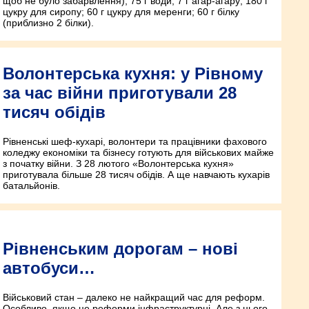
щоб не було забарвлення); 75 г води; 7 г агар-агару; 180 г
цукру для сиропу; 60 г цукру для меренги; 60 г білку
(приблизно 2 білки).
Волонтерська кухня: у Рівному
за час війни приготували 28
тисяч обідів
Рівненські шеф-кухарі, волонтери та працівники фахового
коледжу економіки та бізнесу готують для військових майже
з початку війни. З 28 лютого «Волонтерська кухня»
приготувала більше 28 тисяч обідів. А ще навчають кухарів
батальйонів.
Рівненським дорогам – нові
автобуси…
Військовий стан – далеко не найкращий час для реформ.
Особливо, якщо це реформи інфраструктурні. Але з цього