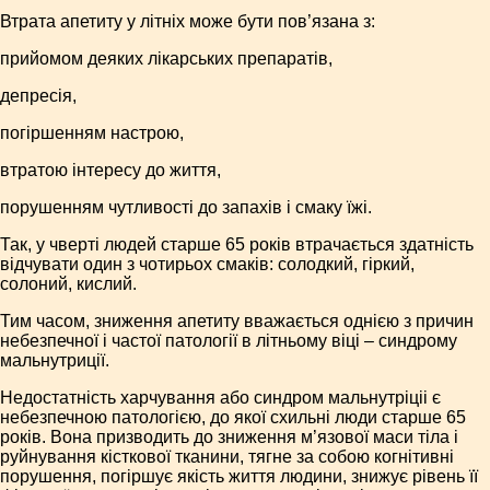
Втрата апетиту у літніх може бути пов’язана з:
прийомом деяких лікарських препаратів,
депресія,
погіршенням настрою,
втратою інтересу до життя,
порушенням чутливості до запахів і смаку їжі.
Так, у чверті людей старше 65 років втрачається здатність
відчувати один з чотирьох смаків: солодкий, гіркий,
солоний, кислий.
Тим часом, зниження апетиту вважається однією з причин
небезпечної і частої патології в літньому віці – синдрому
мальнутриції.
Недостатність харчування або синдром мальнутріціі є
небезпечною патологією, до якої схильні люди старше 65
років. Вона призводить до зниження м’язової маси тіла і
руйнування кісткової тканини, тягне за собою когнітивні
порушення, погіршує якість життя людини, знижує рівень її