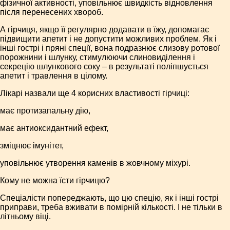
фізичної активності, уповільнює швидкість відновлення
після перенесених хвороб.
А гірчиця, якщо її регулярно додавати в їжу, допомагає
підвищити апетит і не допустити можливих проблем. Як і
інші гострі і пряні спеції, вона подразнює слизову ротової
порожнини і шлунку, стимулюючи слиновиділення і
секрецію шлункового соку – в результаті поліпшується
апетит і травлення в цілому.
Лікарі назвали ще 4 корисних властивості гірчиці:
має протизапальну дію,
має антиоксидантний ефект,
зміцнює імунітет,
уповільнює утворення каменів в жовчному міхурі.
Кому не можна їсти гірчицю?
Спеціалісти попереджають, що цю спецію, як і інші гострі
приправи, треба вживати в помірній кількості. І не тільки в
літньому віці.