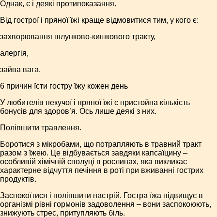
Однак, є і деякі протипоказання.
Від гострої і пряної їжі краще відмовитися тим, у кого є:
захворювання шлунково-кишкового тракту,
алергія,
зайва вага.
6 причин їсти гостру їжу кожен день
У любителів пекучої і пряної їжі є пристойна кількість
бонусів для здоров’я. Ось лише деякі з них.
Поліпшити травлення.
Боротися з мікробами, що потрапляють в травний тракт
разом з їжею. Це відбувається завдяки капсаїцину –
особливій хімічній сполуці в рослинах, яка викликає
характерне відчуття печіння в роті при вживанні гострих
продуктів.
Заспокоїтися і поліпшити настрій. Гостра їжа підвищує в
організмі рівні гормонів задоволення – вони заспокоюють,
знижують стрес, притупляють біль.