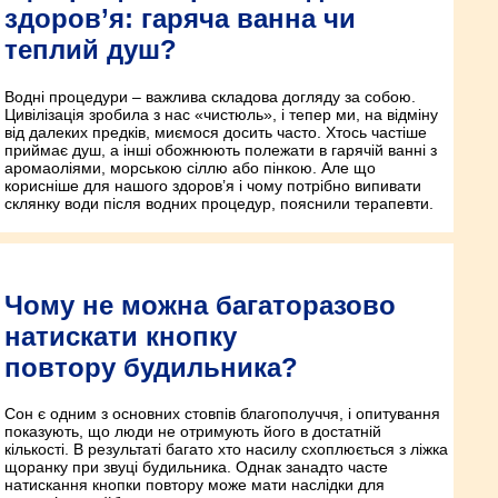
здоров’я: гаряча ванна чи
теплий душ?
Водні процедури – важлива складова догляду за собою.
Цивілізація зробила з нас «чистюль», і тепер ми, на відміну
від далеких предків, миємося досить часто. Хтось частіше
приймає душ, а інші обожнюють полежати в гарячій ванні з
аромаоліями, морською сіллю або пінкою. Але що
корисніше для нашого здоров’я і чому потрібно випивати
склянку води після водних процедур, пояснили терапевти.
Чому не можна багаторазово
натискати кнопку
повтору будильника?
Сон є одним з основних стовпів благополуччя, і опитування
показують, що люди не отримують його в достатній
кількості. В результаті багато хто насилу схоплюється з ліжка
щоранку при звуці будильника. Однак занадто часте
натискання кнопки повтору може мати наслідки для