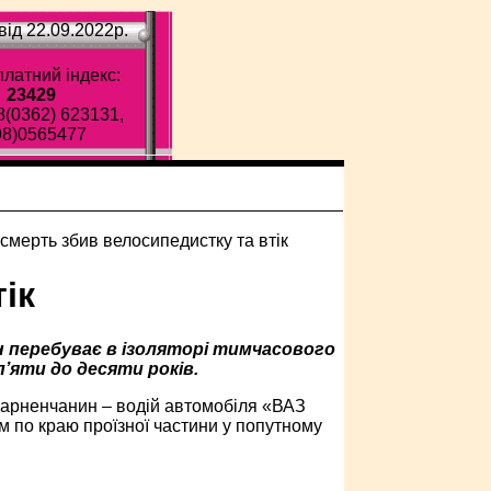
ід 22.09.2022p.
латний індекс:
23429
8(0362) 623131,
98)0565477
ік
н перебуває в ізоляторі тимчасового
’яти до десяти років.
 сарненчанин – водій автомобіля «ВАЗ
ом по краю проїзної частини у попутному