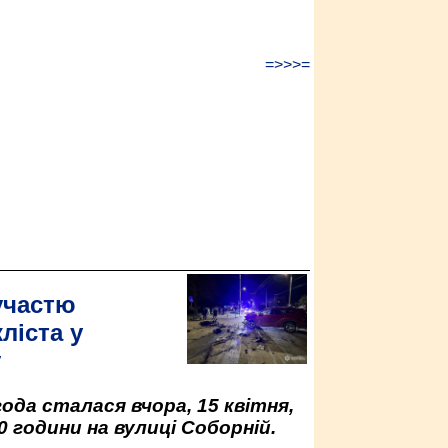
=>>>=
участю
ліста у
у
да сталася вчора, 15 квітня,
0 години на вулиці Соборній.