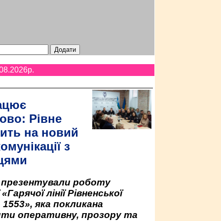
08.2026p.
ацює
ово: Рівне
ить на новий
омунікації з
цями
у презентували роботу
«Гарячої лінії Рівненської
 1553», яка покликана
ити оперативну, прозору та