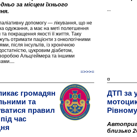
дньо за місцем їхнього
...
ня.
паліативну допомогу — лікування, що не
а одужання, а має на меті полегшення
та покращення якості її життя. Таку
жуть отримати пацієнти з онкологічними
и, після інсультів, із хронічною
остатністю, цукровим діабетом,
хворобою Альцгеймера та іншими
ами....
=>>>=
¤
ликає громадян
ДТП за 
льними та
мотоцик
ватися правил
Рівном
під час
Автоприго
дня
близько 2