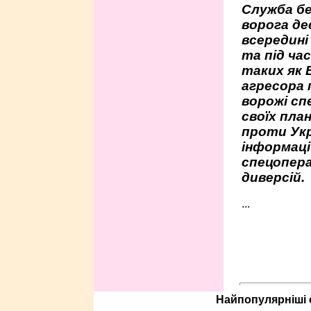
Служба бе
ворога де
всередині
та під час
таких як 
агресора 
ворожі сп
своїх пла
проти Укр
інформаці
спецопера
диверсій.
...
Найпопулярніші с