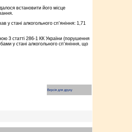
вдалося встановити його місце
вання.
 у стані алкогольного сп’яніння: 1,71
ою 3 статті 286-1 КК України (порушення
ами у стані алкогольного сп’яніння, що
Версія для друку