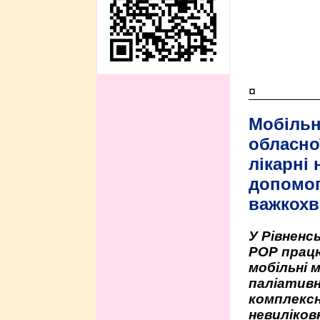
¤
Мобільн
обласно
лікарні
допомо
важкохв
У Рівненсь
РОР працю
мобільні 
паліативн
комплексн
невиліко