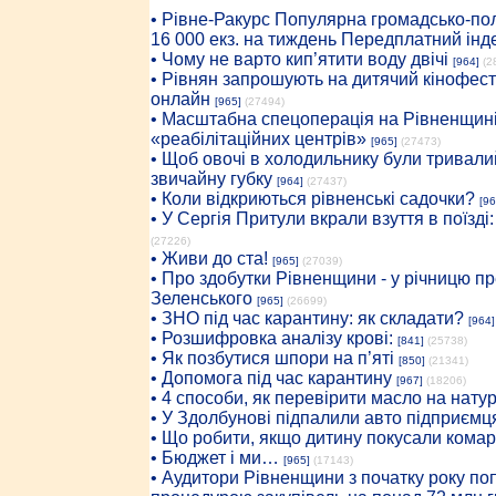
• Рiвне-Ракурс Популярна громадсько-пол
16 000 екз. на тиждень Передплатний інд
• Чому не варто кип’ятити воду двічі
[964]
(2
• Рівнян запрошують на дитячий кінофест
онлайн
[965]
(27494)
• Масштабна спецоперація на Рівненщині
«реабілітаційних центрів»
[965]
(27473)
• Щоб овочі в холодильнику були тривалий
звичайну губку
[964]
(27437)
• Коли відкриються рівненські садочки?
[96
• У Сергія Притули вкрали взуття в поїзді
(27226)
• Живи до ста!
[965]
(27039)
• Про здобутки Рівненщини - у річницю 
Зеленського
[965]
(26699)
• ЗНО під час карантину: як складати?
[964]
• Розшифровка аналізу крові:
[841]
(25738)
• Як позбутися шпори на п’яті
[850]
(21341)
• Допомога під час карантину
[967]
(18206)
• 4 способи, як перевірити масло на нату
• У Здолбунові підпалили авто підприємц
• Що робити, якщо дитину покусали комар
• Бюджет і ми…
[965]
(17143)
• Аудитори Рівненщини з початку року п