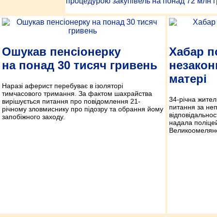
процедурою закупівель на понад 72 млн г
Ошукав пенсіонерку
Хабар п
на понад 30 тисяч гривень
незакон
матері
Наразі аферист перебуває в ізоляторі
тимчасового тримання. За фактом шахрайства
34-річна жител
вирішується питання про повідомлення 21-
питання за неп
річному зловмиснику про підозру та обрання йому
відповідальнос
запобіжного заходу.
надала поліце
Великоомелянс