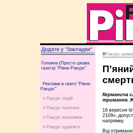
Додати у "Закладки"
#
Ракурс кримі
Головна (Просто цікава
П’яний
газета) "Рівне-Ракурс"
смерть
Реклама в газеті "Рівне-
Ракурс"
Керманича с
¤ Ракурс подій
тримання. Ж
¤ Ракурс політики
16 вересня бл
2109», допуст
¤ Ракурс економiки
напрямку.
¤ Ракурс здоров'я
Від отриманих