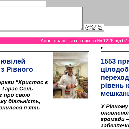
Анонсовані статті свіжого № 1226 від 07.
¤
 ювілей
1553 пр
 з Рівного
цілодоб
переход
ркви "Христос є
рівень к
" Тарас Сень
мешкан
є про свою
ку діяльність,
У Рівном
внилося п'ять
оновленої 
громади –
забезпеч