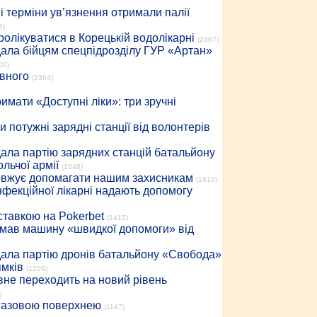
 терміни ув’язнення отримали палії
4)
ролікуватися в Корецькій водолікарні
(2667)
дала бійцям спецпідрозділу ГУР «Артан»
00)
івного
(2364)
имати «Доступні ліки»: три зручні
 потужні зарядні станції від волонтерів
дала партію зарядних станцій батальйону
льчої армії
(1648)
довжує допомагати нашим захисникам
(1610)
інфекційної лікарні надають допомогу
 ставкою на Pokerbet
(1415)
римав машину «швидкої допомоги» від
дала партію дронів батальйону «Свобода»
ямків
(1209)
вне переходить на новий рівень
)
 газовою поверхнею
(1147)