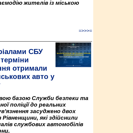
аємодію жителів із міською
=>>>=
ріалами СБУ
 терміни
ння отримали
йськових авто у
у
овою базою Служби безпеки та
ної поліції до реальних
ув’язнення засуджено двох
 Рівненщини, які здійснили
палів службових автомобілів
ни.