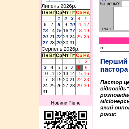
Ваше ім'я
Липень 2026p.
Пн
Вт
Ср
Чт
Пт
Сб
Нд
1
2
3
4
5
6
7
8
9
10
11
12
Текст:
13
14
15
16
17
18
19
20
21
22
23
24
25
26
27
28
29
30
31
¤
Серпень 2026p.
Пн
Вт
Ср
Чт
Пт
Сб
Нд
Перший
1
2
3
4
5
6
7
8
9
пастора
10
11
12
13
14
15
16
17
18
19
20
21
22
23
Пастор це
24
25
26
27
28
29
30
відповідь
31
розповіда
місіонерсь
Новини Рівне
який випо
років:
...