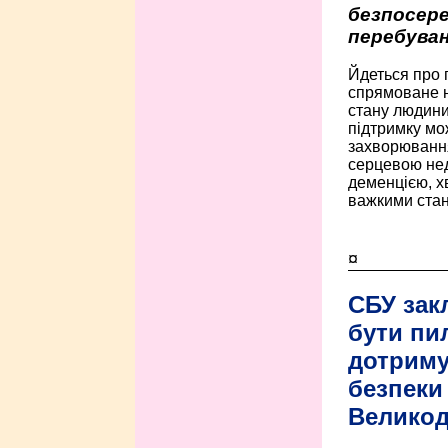
безпосере
перебуван
Йдеться про 
спрямоване н
стану людини 
підтримку мо
захворюванням
серцевою нед
деменцією, 
важкими стан
¤
СБУ зак
бути пи
дотриму
безпеки 
Велико