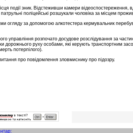
ісця події зник. Відстеживши камери відеоспостереження, 
патрульні поліцейські розшукали чоловіка за місцем прожи
ми огляду за допомогою алкотестера кермувальник перебував
ого управління розпочато досудове розслідування за частин
и дорожнього руху особами, які керують транспортним засоб
ерть потерпілого).
питання про повідомлення зловмиснику про підозру.
нтар: