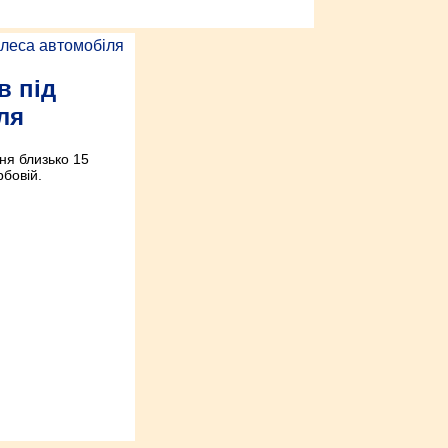
в під
ля
ня близько 15
рбовій.