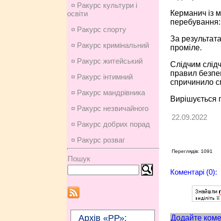
¤ Ракурс культури і
Керманич із м
освіти
перебування: 
¤ Ракурс спорту
За результата
¤ Ракурс кримінальний
проміле.
¤ Ракурс житейський
Слідчим слідч
правил безпек
¤ Ракурс інтимний
спричинило см
¤ Ракурс мандрівника
Вирішується 
¤ Ракурс незвичайного
22.09.2022
¤ Ракурс добрих порад
¤ Ракурс розваг
Переглядів: 1091
Пошук
Коментарі (0):
Архів «РР»:
Додайте коме