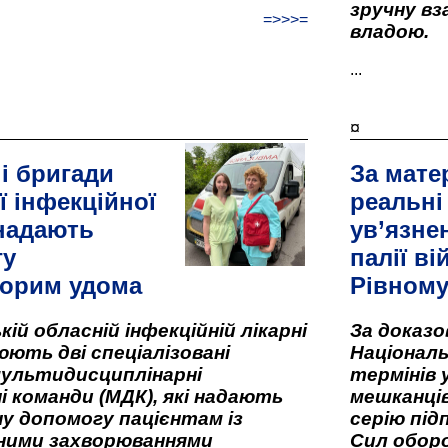
зручну вз
=>>>=
владою.
...
¤
і бригади
За мате
ї інфекційної
реальні
 надають
ув’язне
гу
палії ві
орим удома
Рівном
кій обласній інфекційній лікарні
За доказ
ють дві спеціалізовані
Національ
мультидисциплінарні
термінів 
і команди (МДК), які надають
мешканців
у допомогу пацієнтам із
серію під
вними захворюваннями
Сил оборо