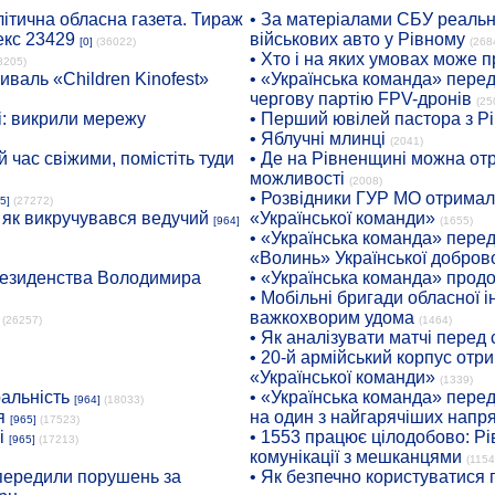
ітична обласна газета. Тираж
• За матеріалами СБУ реальні
екс 23429
військових авто у Рівному
[0]
(36022)
(268
• Хто і на яких умовах може п
8205)
иваль «Children Kinofest»
• «Українська команда» пере
чергову партію FPV-дронів
(25
: викрили мережу
• Перший ювілей пастора з Р
• Яблучні млинці
(2041)
 час свіжими, помістіть туди
• Де на Рівненщині можна отр
можливості
(2008)
• Розвідники ГУР МО отримали
5]
(27272)
: як викручувався ведучий
«Української команди»
[964]
(1655)
• «Українська команда» пере
«Волинь» Української доброво
президенства Володимира
• «Українська команда» про
• Мобільні бригади обласної 
важкохворим удома
(26257)
(1464)
• Як аналізувати матчі перед
• 20-й армійський корпус от
«Української команди»
(1339)
ральність
• «Українська команда» пере
[964]
(18033)
я
на один з найгарячіших напр
[965]
(17523)
і
• 1553 працює цілодобово: Рі
[965]
(17213)
комунікації з мешканцями
(1154
опередили порушень за
• Як безпечно користуватися