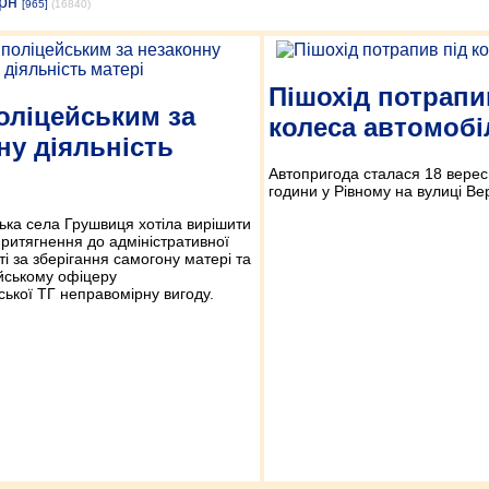
рн
[965]
(16840)
Пішохід потрапи
оліцейським за
колеса автомобі
ну діяльність
Автопригода сталася 18 верес
години у Рівному на вулиці Ве
ька села Грушвиця хотіла вирішити
ритягнення до адміністративної
ті за зберігання самогону матері та
йському офіцеру
ької ТГ неправомірну вигоду.