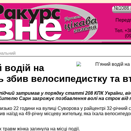
№1086 в
Передп
Тел. +3
(0
нальний
 водій на
 збив велосипедистку та вт
лідчий затримав у порядку статті 208 КПК України, ві
ителю Сарн загрожує позбавлення волі на строк від п
изько 22 години на вулиці Суворова у райцентрі 32-річний
ив наїзд на 49-річну місцеву жительку, яка їхала велосипед
 травм жінка загинула на місці події.