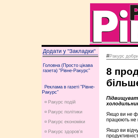
Додати у "Закладки"
#
Ракурс добри
Головна (Просто цікава
8 прод
газета) "Рівне-Ракурс"
більше
Реклама в газеті "Рівне-
Ракурс"
Підвищувати
¤ Ракурс подій
холодильник
¤ Ракурс політики
Якщо ви не фа
працюють не г
¤ Ракурс економiки
Якщо ви відч
¤ Ракурс здоров'я
продуктивніст