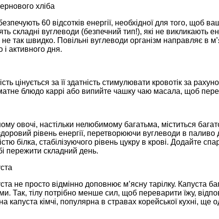
зернового хліба
езпечують 60 відсотків енергії, необхідної для того, щоб ва
ять складні вуглеводи (безпечний тип!), які не викликають ене
не так швидко. Повільні вуглеводи організм направляє в м’
 і активного дня.
ність цінується за її здатність стимулювати кровотік за рах
атне блюдо каррі або випийте чашку чаю масала, щоб перем
ому овочі, настільки нелюбимому багатьма, міститься багато
доровий рівень енергії, перетворюючи вуглеводи в паливо 
істю білка, стабілізуючого рівень цукру в крові. Додайте спа
бі пережити складний день.
ста
та не просто відмінно доповнює м’ясну тарілку. Капуста ба
ми. Так, тілу потрібно менше сил, щоб переварити їжу, відпо
а капуста кімчі, популярна в стравах корейської кухні, ще о