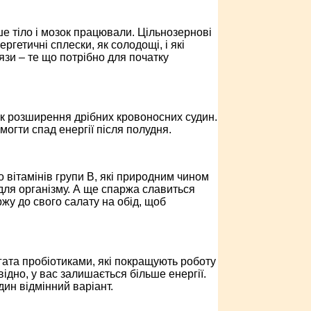
ше тіло і мозок працювали. Цільнозернові
ргетичні сплески, як солодощі, і які
язи – те що потрібно для початку
унок розширення дрібних кровоносних судин.
огти спад енергії після полудня.
 вітамінів групи В, які природним чином
для організму. А ще спаржа славиться
ржу до свого салату на обід, щоб
гата пробіотиками, які покращують роботу
відно, у вас залишається більше енергії.
дин відмінний варіант.