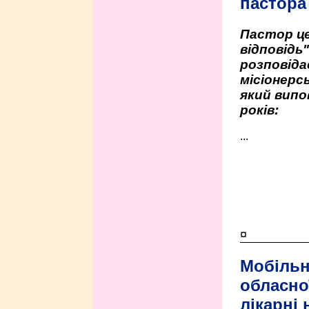
пастора
Пастор це
відповідь
розповіда
місіонерсь
який випо
років:
...
¤
Мобільн
обласно
лікарні