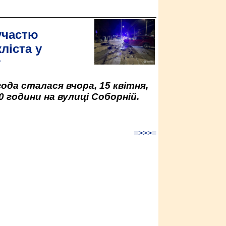
участю
ліста у
у
да сталася вчора, 15 квітня,
0 години на вулиці Соборній.
=>>>=