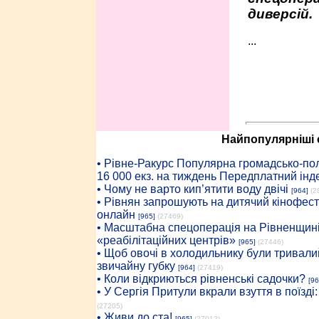
диверсій.
...
Найпопулярніші с
• Рiвне-Ракурс Популярна громадсько-пол
16 000 екз. на тиждень Передплатний інд
• Чому не варто кип’ятити воду двічі
[964]
(2
• Рівнян запрошують на дитячий кінофест
онлайн
[965]
(27469)
• Масштабна спецоперація на Рівненщині
«реабілітаційних центрів»
[965]
(27446)
• Щоб овочі в холодильнику були тривалий
звичайну губку
[964]
(27419)
• Коли відкриються рівненські садочки?
[96
• У Сергія Притули вкрали взуття в поїзді
(27205)
• Живи до ста!
[965]
(27012)