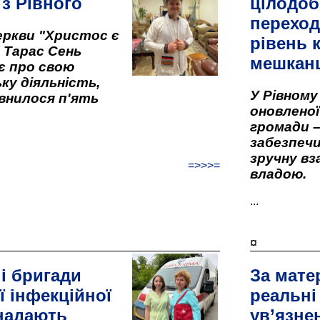
 з Рівного
цілодоб
переход
ркви "Христос є
рівень к
" Тарас Сень
мешкан
є про свою
ку діяльність,
У Рівном
внилося п'ять
оновленої 
громади –
забезпеч
зручну вз
=>>>=
владою.
...
¤
і бригади
За мате
ї інфекційної
реальні
 надають
ув’язне