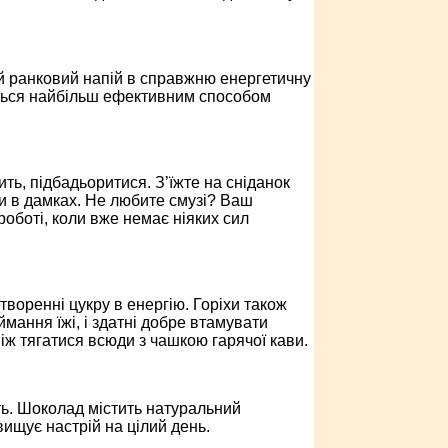
й ранковий напій в справжню енергетичну
аються найбільш ефективним способом
ить, підбадьоритися. З’їжте на сніданок
і ви в дамках. Не любите смузі? Ваш
роботі, коли вже немає ніяких сил
творенні цукру в енергію. Горіхи також
ймання їжі, і здатні добре втамувати
ніж тягатися всюди з чашкою гарячої кави.
ть. Шоколад містить натуральний
вищує настрій на цілий день.