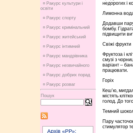
недорогих і к
¤ Ракурс культури і
освіти
Лимонна вод
¤ Ракурс спорту
Додавши пару
¤ Ракурс кримінальний
бомбу. Гідрат
підвищити вит
¤ Ракурс житейський
Свіжі фрукти
¤ Ракурс інтимний
Фруктоза і кл
¤ Ракурс мандрівника
смузі з чорниц
варіант – бан
¤ Ракурс незвичайного
працювати.
¤ Ракурс добрих порад
Горіх
¤ Ракурс розваг
Кеш’ю, мигдал
Пошук
містять клітк
голод. До тог
Темний шоко
Пару часточок
стимулятор те
Архів «РР»: