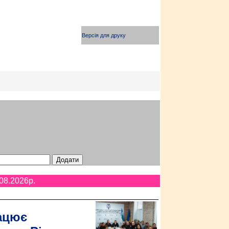
Версія для друку
08.2026p.
ацює