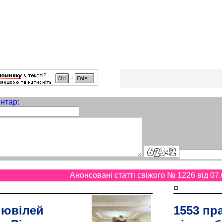
нтар:
Анонсовані статті свіжого № 1226 від 07.
¤
 ювілей
1553 пр