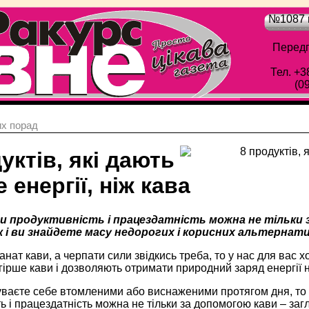
№1087 в
Передп
Тел. +3
(0
х порад
уктів, які дають
 енергії, ніж кава
 продуктивність і працездатність можна не тільки з
 і ви знайдете масу недорогих і корисних альтернати
нат кави, а черпати сили звідкись треба, то у нас для вас х
ірше кави і дозволяють отримати природний заряд енергії н
уваєте себе втомленими або виснаженими протягом дня, то в
ь і працездатність можна не тільки за допомогою кави – заг