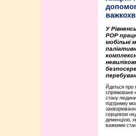
допомо
важкохв
У Рівненсь
РОР працю
мобільні 
паліативн
комплексн
невиліко
безпосере
перебуван
Йдеться про 
спрямоване н
стану людини 
підтримку мо
захворюванням
серцевою нед
деменцією, 
важкими стан