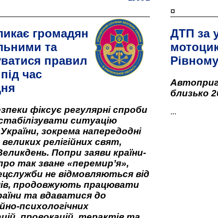
¤
ликає громадян
ДТП за 
льними та
мотоцик
ватися правил
Рівном
під час
Автоприго
дня
близько 2
зпеки фіксує регулярні спроби
...
стабілізувати ситуацію
 України, зокрема напередодні
 великих релігійних свят,
Великдень. Попри заяви країни-
про так зване «перемир’я»,
ецслужби не відмовляються від
нів, продовжують працювати
аїни та вдаватися до
йно-психологічних
цій, провокацій, терактів та