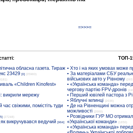
=>>>=
татті:
ТОП-1
ітична обласна газета. Тираж
• Хто і на яких умовах може п
екс 23429
• За матеріалами СБУ реальні
[0]
(35983)
військових авто у Рівному
8181)
(265
иваль «Children Kinofest»
• «Українська команда» пере
чергову партію FPV-дронів
(24
: викрили мережу
• Перший ювілей пастора з Р
• Яблучні млинці
(2036)
 час свіжими, помістіть туди
• Де на Рівненщині можна отр
можливості
(2000)
• Розвідники ГУР МО отримали
5]
(27248)
: як викручувався ведучий
«Української команди»
[964]
(1650)
• «Українська команда» пере
«Волинь» Української доброво