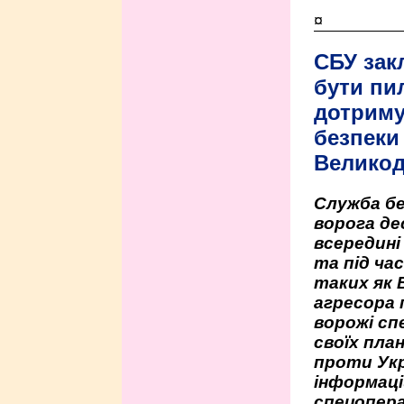
¤
СБУ зак
бути пи
дотриму
безпеки 
Велико
Служба бе
ворога де
всередині
та під час
таких як 
агресора 
ворожі сп
своїх пла
проти Укр
інформаці
спецопера