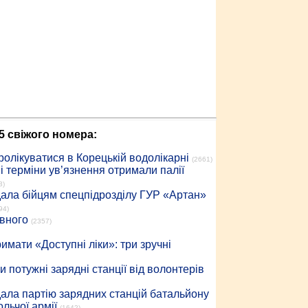
5 свіжого номера:
ролікуватися в Корецькій водолікарні
(2661)
 терміни ув’язнення отримали палії
3)
дала бійцям спецпідрозділу ГУР «Артан»
94)
івного
(2357)
имати «Доступні ліки»: три зручні
 потужні зарядні станції від волонтерів
дала партію зарядних станцій батальйону
льчої армії
(1642)