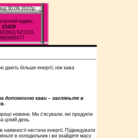
ід 30.09.2022p.
латний індекс:
23429
8(0362) 623131,
98)0565477
а допомогою кави – загляньте в
в.
ороші новини. Ми з’ясували, які продукти
а цілий день.
 наявності нестача енергії. Підвищувати
ляньте в холодильник і ви знайдете масу