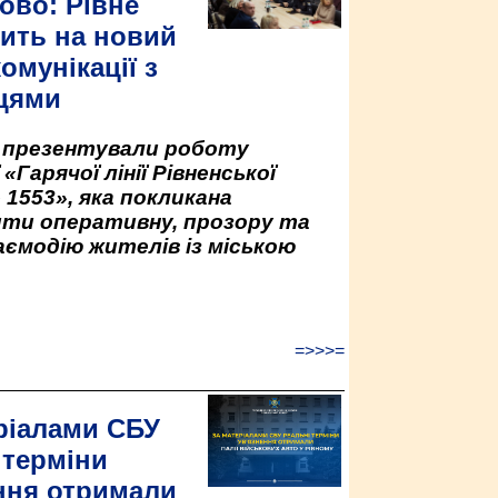
ово: Рівне
ить на новий
омунікації з
цями
у презентували роботу
«Гарячої лінії Рівненської
 1553», яка покликана
ити оперативну, прозору та
аємодію жителів із міською
=>>>=
ріалами СБУ
 терміни
ння отримали