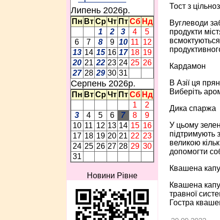
Тост з цільно
Липень 2026p.
Пн
Вт
Ср
Чт
Пт
Сб
Нд
Вуглеводи заб
продукти міст
1
2
3
4
5
всмоктуються 
6
7
8
9
10
11
12
продуктивного
13
14
15
16
17
18
19
20
21
22
23
24
25
26
Кардамон
27
28
29
30
31
В Азії ця пря
Серпень 2026p.
Виберіть аром
Пн
Вт
Ср
Чт
Пт
Сб
Нд
1
2
Дика спаржа
3
4
5
6
7
8
9
У цьому зелен
10
11
12
13
14
15
16
підтримують з
17
18
19
20
21
22
23
великою кільк
24
25
26
27
28
29
30
допомогти со
31
Квашена капу
Новини Рівне
Квашена капус
травної систе
Гостра квашен