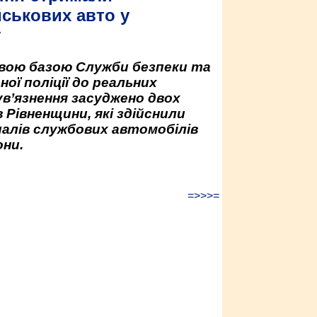
йськових авто у
у
овою базою Служби безпеки та
ної поліції до реальних
ув’язнення засуджено двох
 Рівненщини, які здійснили
палів службових автомобілів
ни.
=>>>=