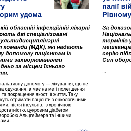
гу
палії ві
орим удома
Рівном
кій обласній інфекційній лікарні
За доказ
ють дві спеціалізовані
Національ
мультидисциплінарні
термінів 
і команди (МДК), які надають
мешканців
у допомогу пацієнтам із
серію під
вними захворюваннями
Сил оборо
дньо за місцем їхнього
...
ня.
паліативну допомогу — лікування, що не
а одужання, а має на меті полегшення
та покращення якості її життя. Таку
жуть отримати пацієнти з онкологічними
и, після інсультів, із хронічною
остатністю, цукровим діабетом,
хворобою Альцгеймера та іншими
ами....
=>>>=