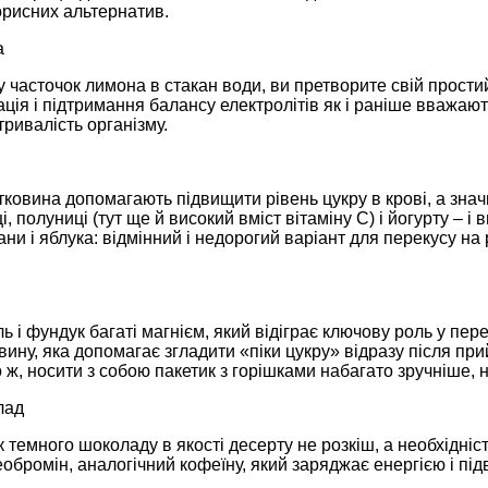
орисних альтернатив.
а
 часточок лимона в стакан води, ви претворите свій прости
ація і підтримання балансу електролітів як і раніше вваж
ривалість організму.
ітковина допомагають підвищити рівень цукру в крові, а знач
і, полуниці (тут ще й високий вміст вітаміну С) і йогурту – 
ани і яблука: відмінний і недорогий варіант для перекусу на 
ь і фундук багаті магнієм, який відіграє ключову роль у пере
овину, яка допомагає згладити «піки цукру» відразу після при
о ж, носити з собою пакетик з горішками набагато зручніше, 
лад
 темного шоколаду в якості десерту не розкіш, а необхідніс
обромін, аналогічний кофеїну, який заряджає енергією і під