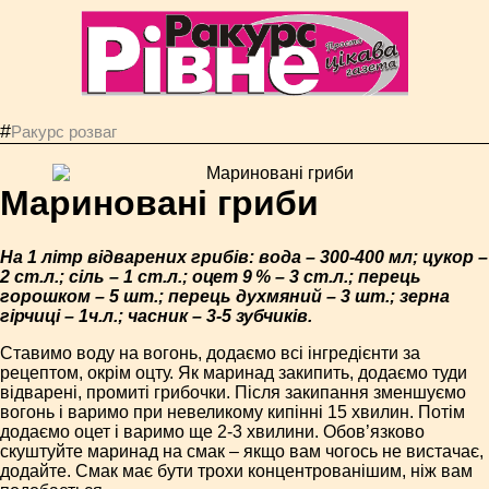
#
Ракурс розваг
Мариновані гриби
На 1 літр відварених грибів: вода – 300-400 мл; цукор –
2 ст.л.; сіль – 1 ст.л.; оцет 9 % – 3 ст.л.; перець
горошком – 5 шт.; перець духмяний – 3 шт.; зерна
гірчиці – 1ч.л.; часник – 3-5 зубчиків.
Ставимо воду на вогонь, додаємо всі інгредієнти за
рецептом, окрім оцту. Як маринад закипить, додаємо туди
відварені, промиті грибочки. Після закипання зменшуємо
вогонь і варимо при невеликому кипінні 15 хвилин. Потім
додаємо оцет і варимо ще 2-3 хвилини. Обов’язково
скуштуйте маринад на смак – якщо вам чогось не вистачає,
додайте. Смак має бути трохи концентрованішим, ніж вам