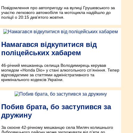
Повідомлення про автопригоду на вулиці Грушевського за
участю легкового автомобіля та мотоцикла надійшло до
поліції о 20:15 дев’ятого жовтня.
Намагався відкупитися від
поліцейських хабарем
46-річний мешканець селища Володимирець керував
мопедом «Honda Dio» у стані алкогольного сп’яніння. Тепер
відповідатиме за статтями адміністративного та
кримінального кодексів України.
Побив брата, бо заступився за
дружину
За скоєне 42-річному мешканцю села Миляч колишнього
Дубровицького району може загрожувати від п’яти до