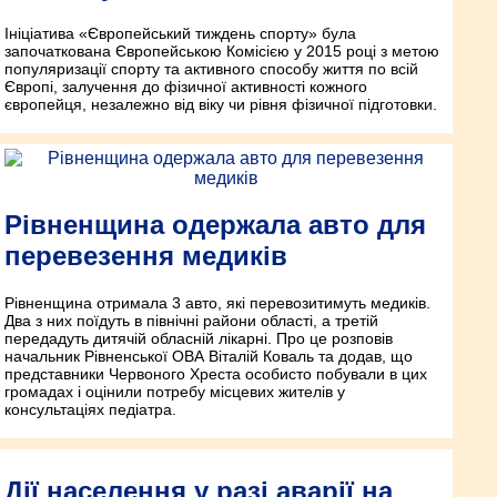
Ініціатива «Європейський тиждень спорту» була
започаткована Європейською Комісією у 2015 році з метою
популяризації спорту та активного способу життя по всій
Європі, залучення до фізичної активності кожного
європейця, незалежно від віку чи рівня фізичної підготовки.
Рівненщина одержала авто для
перевезення медиків
Рівненщина отримала 3 авто, які перевозитимуть медиків.
Два з них поїдуть в північні райони області, а третій
передадуть дитячій обласній лікарні. Про це розповів
начальник Рівненської ОВА Віталій Коваль та додав, що
представники Червоного Хреста особисто побували в цих
громадах і оцінили потребу місцевих жителів у
консультаціях педіатра.
Дії населення у разі аварії на