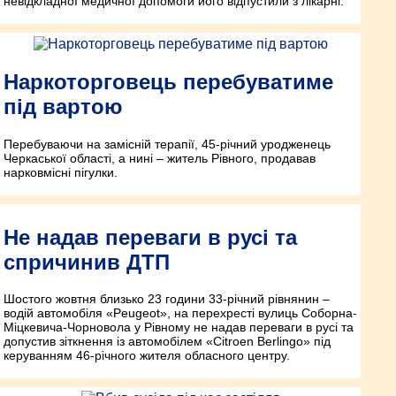
невідкладної медичної допомоги його відпустили з лікарні.
Наркоторговець перебуватиме
під вартою
Перебуваючи на замісній терапії, 45-річний уродженець
Черкаської області, а нині – житель Рівного, продавав
нарковмісні пігулки.
Не надав переваги в русі та
спричинив ДТП
Шостого жовтня близько 23 години 33-річний рівнянин –
водій автомобіля «Peugeot», на перехресті вулиць Соборна-
Міцкевича-Чорновола у Рівному не надав переваги в русі та
допустив зіткнення із автомобілем «Сіtroen Berlingo» під
керуванням 46-річного жителя обласного центру.