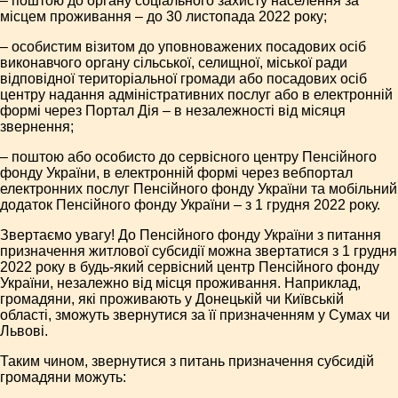
– поштою до органу соціального захисту населення за
місцем проживання – до 30 листопада 2022 року;
– особистим візитом до уповноважених посадових осіб
виконавчого органу сільської, селищної, міської ради
відповідної територіальної громади або посадових осіб
центру надання адміністративних послуг або в електронній
формі через Портал Дія – в незалежності від місяця
звернення;
– поштою або особисто до сервісного центру Пенсійного
фонду України, в електронній формі через вебпортал
електронних послуг Пенсійного фонду України та мобільний
додаток Пенсійного фонду України – з 1 грудня 2022 року.
Звертаємо увагу! До Пенсійного фонду України з питання
призначення житлової субсидії можна звертатися з 1 грудня
2022 року в будь-який сервісний центр Пенсійного фонду
України, незалежно від місця проживання. Наприклад,
громадяни, які проживають у Донецькій чи Київській
області, зможуть звернутися за її призначенням у Сумах чи
Львові.
Таким чином, звернутися з питань призначення субсидій
громадяни можуть: