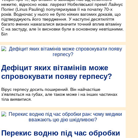
нежитю, відносно нова: лауреат Нобелівської премії Лайнус
Полінг (Linus Pauling) популяризував її на початку 70-х
років. Водночас у нього не було ніяких вагомих доказів, що
підтверджують його твердження. У наступні десятиліття
багато вчених намагалися визначити точний вплив вітаміну
C на застуду, але їх висновки були в основному невтішними.
Біл
Дефіцит яких вітамінів може
спровокувати появу герпесу?
Вірус герпесу досить поширений. Він найчастіше
з’являється на губах, але також може і на інших частинах
тіла виявитися.
Перекис водню під час обробки