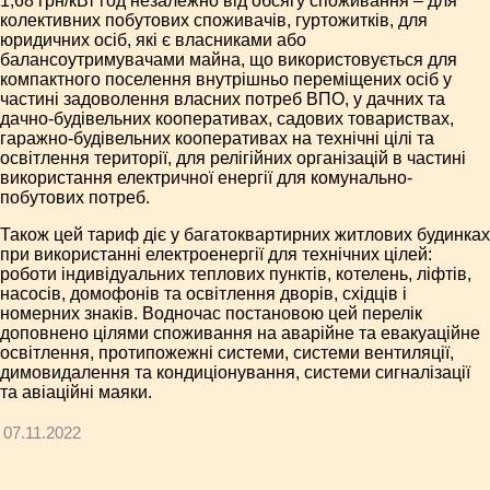
1,68 грн/кВт год незалежно від обсягу споживання – для
колективних побутових споживачів, гуртожитків, для
юридичних осіб, які є власниками або
балансоутримувачами майна, що використовується для
компактного поселення внутрішньо переміщених осіб у
частині задоволення власних потреб ВПО, у дачних та
дачно-будівельних кооперативах, садових товариствах,
гаражно-будівельних кооперативах на технічні цілі та
освітлення території, для релігійних організацій в частині
використання електричної енергії для комунально-
побутових потреб.
Також цей тариф діє у багатоквартирних житлових будинках
при використанні електроенергії для технічних цілей:
роботи індивідуальних теплових пунктів, котелень, ліфтів,
насосів, домофонів та освітлення дворів, східців і
номерних знаків. Водночас постановою цей перелік
доповнено цілями споживання на аварійне та евакуаційне
освітлення, протипожежні системи, системи вентиляції,
димовидалення та кондиціонування, системи сигналізації
та авіаційні маяки.
07.11.2022