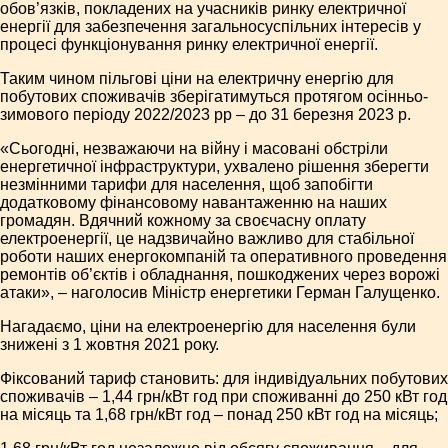
обов’язків, покладених на учасників ринку електричної
енергії для забезпечення загальносуспільних інтересів у
процесі функціонування ринку електричної енергії.
Таким чином пільгові ціни на електричну енергію для
побутових споживачів зберігатимуться протягом осінньо-
зимового періоду 2022/2023 рр – до 31 березня 2023 р.
«Сьогодні, незважаючи на війну і масовані обстріли
енергетичної інфраструктури, ухвалено рішення зберегти
незмінними тарифи для населення, щоб запобігти
додатковому фінансовому навантаженню на наших
громадян. Вдячний кожному за своєчасну оплату
електроенергії, це надзвичайно важливо для стабільної
роботи наших енергокомпаній та оперативного проведення
ремонтів об’єктів і обладнання, пошкоджених через ворожі
атаки», – наголосив Міністр енергетики Герман Галущенко.
Нагадаємо, ціни на електроенергію для населення були
знижені з 1 жовтня 2021 року.
Фіксований тариф становить: для індивідуальних побутових
споживачів – 1,44 грн/кВт год при споживанні до 250 кВт год
на місяць та 1,68 грн/кВт год – понад 250 кВт год на місяць;