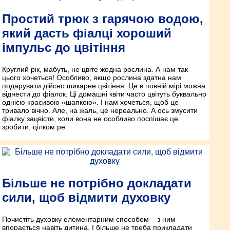
Простий трюк з гарячою водою,
який дасть фіалці хороший
імпульс до цвітіння
Круглий рік, мабуть, не цвіте жодна рослина. А нам так
цього хочеться! Особливо, якщо рослина здатна нам
подарувати дійсно шикарне цвітіння. Це в повній мірі можна
віднести до фіалок. Ці домашні квіти часто цвітуть буквально
однією красивою «шапкою». І нам хочеться, щоб це
тривало вічно. Але, на жаль, це нереально. А ось змусити
фіалку зацвісти, коли вона не особливо поспішає це
зробити, цілком ре
Більше не потрібно докладати
сили, щоб відмити духовку
Почистіть духовку елементарним способом – з ним
впорається навіть дитина. І більше не треба прикладати