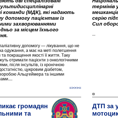
ють дві спеціалізовані
Національ
мультидисциплінарні
термінів 
і команди (МДК), які надають
мешканців
у допомогу пацієнтам із
серію під
вними захворюваннями
Сил оборо
дньо за місцем їхнього
...
ня.
паліативну допомогу — лікування, що не
а одужання, а має на меті полегшення
та покращення якості її життя. Таку
жуть отримати пацієнти з онкологічними
и, після інсультів, із хронічною
остатністю, цукровим діабетом,
хворобою Альцгеймера та іншими
ами....
=>>>=
¤
ликає громадян
ДТП за 
льними та
мотоцик