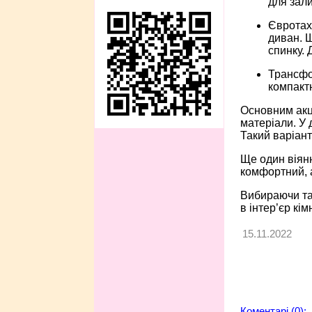
для зали
Євротах
диван. Щ
спинку. 
Трансфо
компактн
Основним акце
матеріали. У 
Такий варіант
Ще один віян
комфортний, а
Вибираючи тах
в інтер’єр кім
15.11.2022
Коментарі (0):