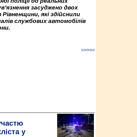
ної поліції до реальних
ув’язнення засуджено двох
 Рівненщини, які здійснили
палів службових автомобілів
ни.
=>>>=
участю
ліста у