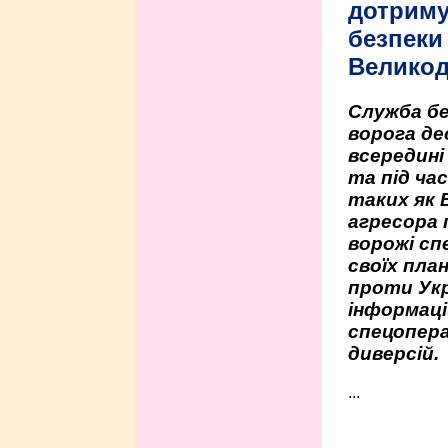
дотриму
безпеки 
Велико
Служба бе
ворога де
всередині
та під час
таких як 
агресора 
ворожі сп
своїх пла
проти Укр
інформаці
спецопера
диверсій.
...