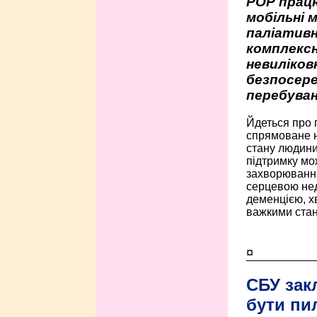
РОР працю
мобільні 
паліативн
комплексн
невиліко
безпосере
перебуван
Йдеться про 
спрямоване н
стану людини 
підтримку мо
захворюванням
серцевою нед
деменцією, 
важкими стан
¤
СБУ зак
бути пи