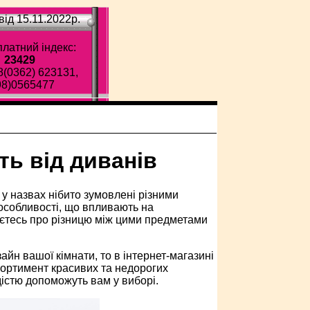
ід 15.11.2022p.
латний індекс:
23429
8(0362) 623131,
98)0565477
сть від диванів
 у назвах нібито зумовлені різними
 особливості, що впливають на
наєтесь про різницю між цими предметами
айн вашої кімнати, то в інтернет-магазині
сортимент красивих та недорогих
адістю допоможуть вам у виборі.