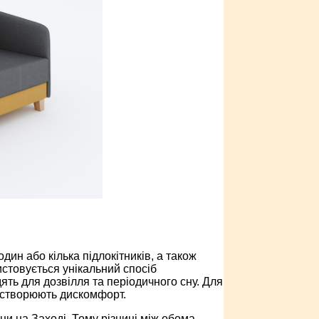
ин або кілька підлокітників, а також
истовується унікальний спосіб
ять для дозвілля та періодичного сну. Для
і створюють дискомфорт.
ни на Заході. Тому різниці між обома