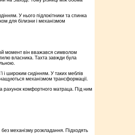
інням. У нього підлокітники та спинка
ом для білизни і механізмом
а той момент він вважався символом
 стилю власника. Тахта завжди була
альною.
ї і широким сидінням. У таких меблів
 оснащуються механізмом трансформації.
за рахунок комфортного матраца. Під ним
ле без механізму розкладання. Підходять