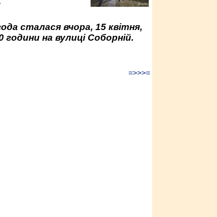
у
да сталася вчора, 15 квітня,
0 години на вулиці Соборній.
=>>>=