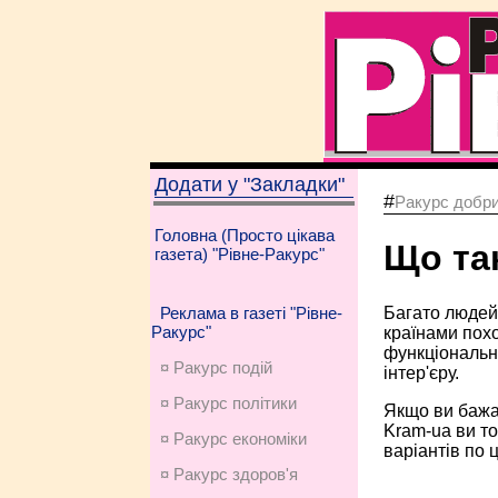
Додати у "Закладки"
#
Ракурс добри
Головна (Просто цікава
Що так
газета) "Рівне-Ракурс"
Багато людей 
Реклама в газеті "Рівне-
Ракурс"
країнами похо
функціональні
¤ Ракурс подій
інтер'єру.
¤ Ракурс політики
Якщо ви бажа
Kram-ua ви то
¤ Ракурс економiки
варіантів по 
¤ Ракурс здоров'я