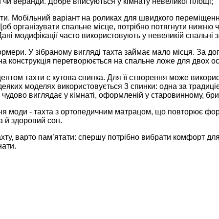
 чи веранди. Добре вписуються у кімнату невеликої площі;
ти. Мобільний варіант на роликах для швидкого переміщенн
об організувати спальне місце, потрібно потягнути нижню ча
Дані модифікації часто використовують у невеликій спальні з
рмери. У зібраному вигляді тахта займає мало місця. За д
а конструкція перетворюється на спальне ложе для двох ос
нтом тахти є кутова спинка. Для її створення може викорис
деяких моделях використовується 3 спинки: одна за традицією
 чудово виглядає у кімнаті, оформленій у старовинному, бр
ня моди - тахта з ортопедичним матрацом, що повторює форм
 й здоровий сон.
ту, варто пам’ятати: спершу потрібно вибрати комфорт для
нати.