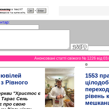
нтар:
Анонсовані статті свіжого № 1226 від 03.
¤
 ювілей
1553 пр
 з Рівного
цілодоб
переход
ркви "Христос є
рівень к
" Тарас Сень
мешкан
є про свою