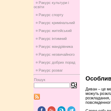
¤ Ракурс культури і
освіти
¤ Ракурс спорту
¤ Ракурс кримінальний
¤ Ракурс житейський
¤ Ракурс інтимний
¤ Ракурс мандрівника
¤ Ракурс незвичайного
¤ Ракурс добрих порад
¤ Ракурс розваг
Особлив
Пошук
Диван – це ме
можуть розкла
розкладання, 
повсякденного
Слово sofa пе