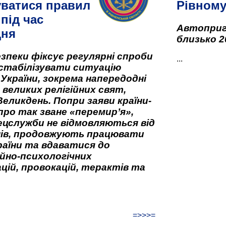
ватися правил
Рівном
під час
Автоприго
дня
близько 2
зпеки фіксує регулярні спроби
...
стабілізувати ситуацію
 України, зокрема напередодні
 великих релігійних свят,
Великдень. Попри заяви країни-
про так зване «перемир’я»,
ецслужби не відмовляються від
нів, продовжують працювати
аїни та вдаватися до
йно-психологічних
цій, провокацій, терактів та
=>>>=