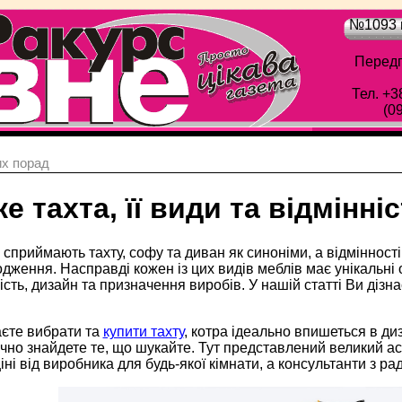
№1093 в
Передп
Тел. +3
(0
х порад
е тахта, її види та відмінні
сприймають тахту, софу та диван як синоніми, а відмінності
дження. Насправді кожен із цих видів меблів має унікальні
сть, дизайн та призначення виробів. У нашій статті Ви діз
єте вибрати та
купити тахту
, котра ідеально впишеться в диз
чно знайдете те, що шукайте. Тут представлений великий а
ціні від виробника для будь-якої кімнати, а консультанти з р