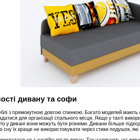
ості дивану та софи
блі з прямокутною довгою спинкою. Багато моделей мають од
датися для організації спального місця. Якщо у тахті викор
то у дивані вони можуть бути різними. Дивани більше підход
 сну їх краще не використовувати через стики подушок, як
рекладається з англійської як диван. Так називають усі дива