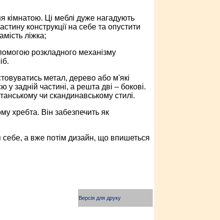
я кімнатою. Ці меблі дуже нагадують
стину конструкції на себе та опустити
амість ліжка;
опомогою розкладного механізму
іб.
товуватись метал, дерево або м'які
 у задній частині, а решта дві – бокові.
итанському чи скандинавському стилі.
у хребта. Він забезпечить як
 себе, а вже потім дизайн, що впишеться
Версія для друку