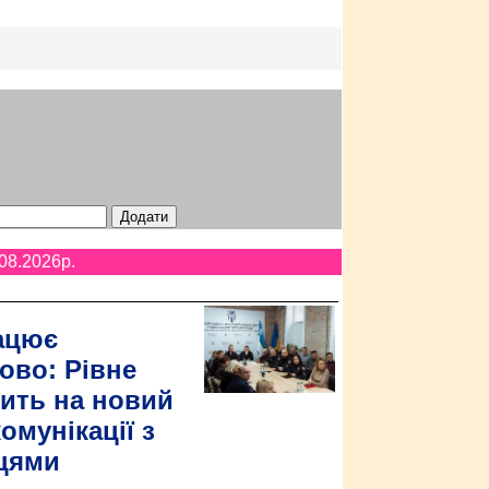
08.2026p.
ацює
ово: Рівне
ить на новий
омунікації з
цями