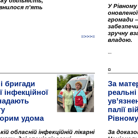
ку діяльність,
У Рівном
внилося п'ять
оновленої 
громади –
забезпеч
зручну вз
=>>>=
владою.
...
¤
і бригади
За мате
ї інфекційної
реальні
 надають
ув’язне
гу
палії ві
орим удома
Рівном
кій обласній інфекційній лікарні
За доказ