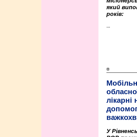
місіонерсь
який випо
років:
...
¤
Мобільн
обласно
лікарні
допомо
важкохв
У Рівненсь