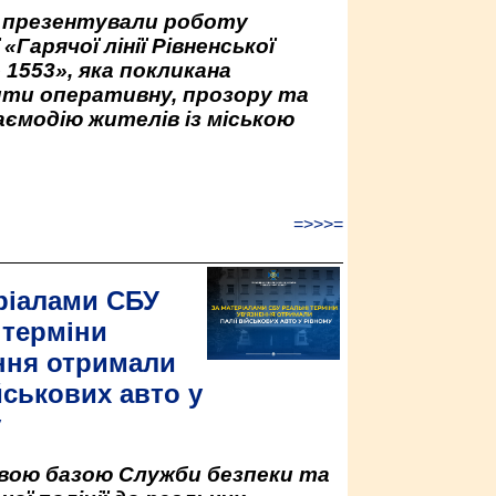
у презентували роботу
«Гарячої лінії Рівненської
 1553», яка покликана
ити оперативну, прозору та
аємодію жителів із міською
=>>>=
ріалами СБУ
 терміни
ння отримали
йськових авто у
у
овою базою Служби безпеки та