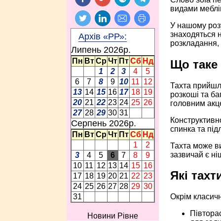
видами меблів
У нашому розу
знаходяться 
Архів «РР»:
розкладання, 
Липень 2026p.
Пн
Вт
Ср
Чт
Пт
Сб
Нд
Що таке 
1
2
3
4
5
6
7
8
9
10
11
12
Тахта прийшли
13
14
15
16
17
18
19
розкоші та ба
20
21
22
23
24
25
26
головним акце
27
28
29
30
31
Конструктивно
Серпень 2026p.
спинка та під
Пн
Вт
Ср
Чт
Пт
Сб
Нд
1
2
Тахта може ви
зазвичай є ні
3
4
5
6
7
8
9
10
11
12
13
14
15
16
Які тахт
17
18
19
20
21
22
23
24
25
26
27
28
29
30
31
Окрім класич
Півторас
Новини Рівне