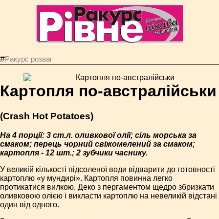
#
Ракурс розваг
Картопля по-австралійськи
(Crash Hot Potatoes)
На 4 порції: 3 ст.л. оливкової олії; сіль морська за
смаком; перець чорний свіжомелений за смаком;
картопля - 12 шт.; 2 зубчики часнику.
У великій кількості підсоленої води відварити до готовності
картоплю «у мундирі». Картопля повинна легко
протикатися вилкою. Деко з пергаментом щедро збризкати
оливковою олією і викласти картоплю на невеликій відстані
один від одного.