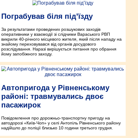
Пограбував біля під’їзду
За результатами проведених розшукових заходів
оперативники у взаємодії зі слідчими Вараського РВП
викрили 40-річного місцевого жителя, який після нападу на
знайому переховувався від органів досудового
розслідування. Наразі вирішується питання про обрання
йому запобіжного заходу.
Автопригода у Рівненському
районі: травмувались двоє
пасажирок
Повідом­лення про дорож­ньо-транс­порт­ну пригоду на
автодорозі «Київ-Чоп» у селі Антопіль Рівненського району
надійшло до поліції близько 10 години третього грудня.