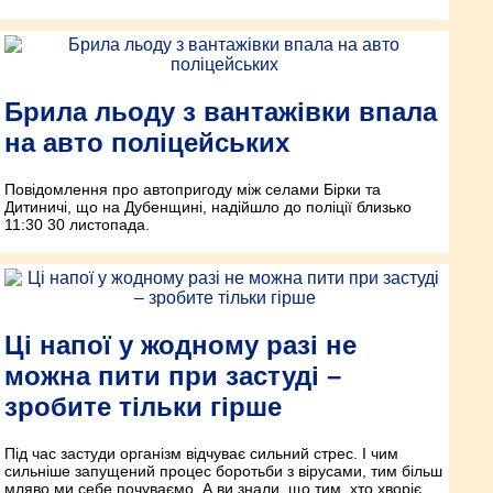
Брила льоду з вантажівки впала
на авто поліцейських
Повідомлення про автопригоду між селами Бірки та
Дитиничі, що на Дубенщині, надійшло до поліції близько
11:30 30 листопада.
Ці напої у жодному разі не
можна пити при застуді –
зробите тільки гірше
Під час застуди організм відчуває сильний стрес. І чим
сильніше запущений процес боротьби з вірусами, тим більш
мляво ми себе почуваємо. А ви знали, що тим, хто хворіє,