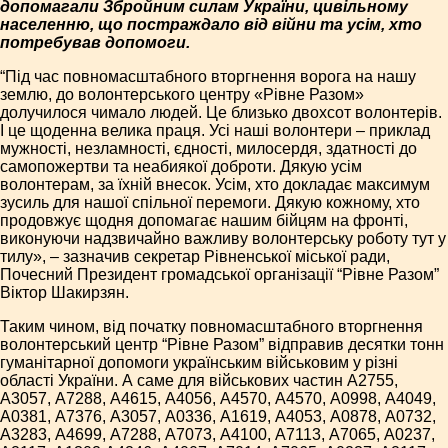
допомагали Збройним силам України, цивільному
населенню, що постраждало від війни та усім, хто
потребував допомоги.
“Під час повномасштабного вторгнення ворога на нашу
землю, до волонтерського центру «Рівне Разом»
долучилося чимало людей. Це близько двохсот волонтерів.
І це щоденна велика праця. Усі наші волонтери – приклад
мужності, незламності, єдності, милосердя, здатності до
самопожертви та неабиякої доброти. Дякую усім
волонтерам, за їхній внесок. Усім, хто докладає максимум
зусиль для нашої спільної перемоги. Дякую кожному, хто
продовжує щодня допомагає нашим бійцям на фронті,
виконуючи надзвичайно важливу волонтерську роботу тут у
тилу», – зазначив секретар Рівненської міської ради,
Почесний Президент громадської організації “Рівне Разом”
Віктор Шакирзян.
Таким чином, від початку повномасштабного вторгнення
волонтерський центр “Рівне Разом” відправив десятки тонн
гуманітарної допомоги українським військовим у різні
області України. А саме для військових частин А2755,
А3057, А7288, А4615, А4056, А4570, А4570, А0998, А4049,
А0381, А7376, А3057, А0336, А1619, А4053, А0878, А0732,
А3283, А4699, А7288, А7073, А4100, А7113, А7065, А0237,