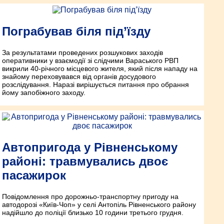
Пограбував біля під’їзду
За результатами проведених розшукових заходів
оперативники у взаємодії зі слідчими Вараського РВП
викрили 40-річного місцевого жителя, який після нападу на
знайому переховувався від органів досудового
розслідування. Наразі вирішується питання про обрання
йому запобіжного заходу.
Автопригода у Рівненському
районі: травмувались двоє
пасажирок
Повідом­лення про дорож­ньо-транс­порт­ну пригоду на
автодорозі «Київ-Чоп» у селі Антопіль Рівненського району
надійшло до поліції близько 10 години третього грудня.