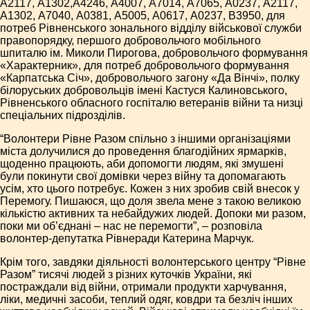
А2117, А1302,А4246, А4007, А7014, А7065, А0237, А2117,
А1302, А7040, А0381, А5005, А0617, А0237, В3950, для
потреб Рівненського зонального відділу військової служби
правопорядку, першого добровольчого мобільного
шпиталю ім. Миколи Пирогова, добровольчого формування
«Характерник», для потреб добровольчого формування
«Карпатська Січ», добровольчого загону «Да Вінчі», полку
білоруських добровольців імені Кастуся Калиновського,
Рівненського обласного госпіталю ветеранів війни та низці
спеціальних підрозділів.
“Волонтери Рівне Разом спільно з іншими організаціями
міста долучилися до проведення благодійних ярмарків,
щоденно працюють, аби допомогти людям, які змушені
були покинути свої домівки через війну та допомагають
усім, хто цього потребує. Кожен з них зробив свій внесок у
Перемогу. Пишаюся, що доля звела мене з такою великою
кількістю активних та небайдужих людей. Допоки ми разом,
поки ми об’єднані – нас не перемогти”, – розповіла
волонтер-депутатка Рівнеради Катерина Марчук.
Крім того, завдяки діяльності волонтерського центру “Рівне
Разом” тисячі людей з різних куточків України, які
постраждали від війни, отримали продукти харчування,
ліки, медичні засоби, теплий одяг, ковдри та безліч інших