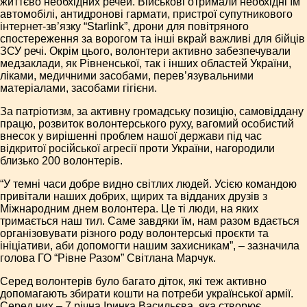
життєво необхідних речей. Військові отримали необхідні їм
автомобілі, антидронові гармати, пристрої супутникового
інтернет-зв’язку “Starlink”, дрони для повітряного
спостереження за ворогом та інші вкрай важливі для бійців
ЗСУ речі. Окрім цього, волонтери активно забезпечували
медзаклади, як Рівненської, так і інших областей України,
ліками, медичними засобами, перев’язувальними
матеріалами, засобами гігієни.
За патріотизм, за активну громадську позицію, самовіддану
працю, розвиток волонтерського руху, вагомий особистий
внесок у вирішенні проблем нашої держави під час
відкритої російської агресії проти України, нагородили
близько 200 волонтерів.
“У темні часи добре видно світлих людей. Усією командою
привітали наших добрих, щирих та відданих друзів з
Міжнародним днем волонтера. Це ті люди, на яких
тримається наш тил. Саме завдяки їм, нам разом вдається
організовувати різного роду волонтерські проєкти та
ініціативи, аби допомогти нашим захисникам”, – зазначила
голова ГО “Рівне Разом” Світлана Марчук.
Серед волонтерів було багато діток, які теж активно
допомагають збирати кошти на потреби української армії.
Серед них – 7 річна Іринка Васильєва, яка створює