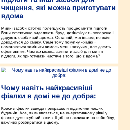
чищення, які можна приготувати
вдома
Мийні засоби істотно полегшують процес миття підлоги.
Вони ефективно видаляють бруд, дезінфікують поверхню і
дарують особливий аромат. Останній, між іншим, не всім
доводиться до смаку. Саме тому покупну «хімію»
намагаються замінити чимось менш пахучим, але досить
ефективним. Чим же можна замінити засіб для миття
підлоги, як приготувати чистяче з того, що є вдома?
Чому навіть найкрасивіші
фіалки в домі не до добра:
Красиві фіалки завжди прикрашали підвіконня наших
будинків. Але, як виявляється, на енергетичному рівні у
фіалок дуже згубний вплив. Щоб не накликати на себе біду,
важливо розбиратися в цьому.