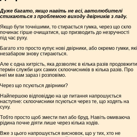
Дуже багато, якщо навіть не всі, автолюбителі
стикаються з проблемою виходу двірників з ладу.
Якщо бути точнішими, то стирається гумка, через що скло
починає гірше очищатися, що призводить до незручності
під час руху.
Багато хто просто купує нові двірники, або окремо гумки, які
незабаром знову стираються.
Але є одна хитрість, яка дозволяє в кілька разів продовжити
термін служби цих самих склоочисників в кілька разів. Про
неї ми вам зараз і розповімо.
Через що псуються двірники?
Найпершою відповіддю на це питання напрошується
наступне: склоочисники псуються через те, що ходять на
суху.
Тобто просто щоб змести пил або бруд. Навіть омиваюча
рідина почне діяти лише через кілька ходів.
Вже з цього напрошується висновок, що у тих, хто не