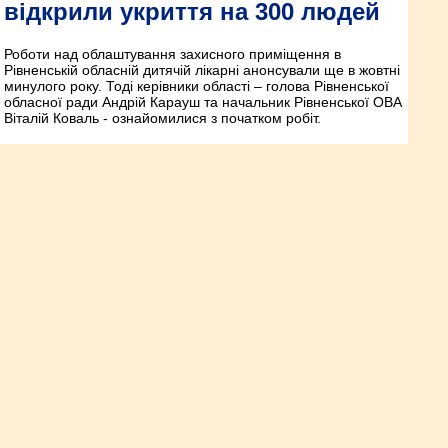
відкрили укриття на 300 людей
Роботи над облаштування захисного приміщення в
Рівненській обласній дитячій лікарні анонсували ще в жовтні
минулого року. Тоді керівники області – голова Рівненської
обласної ради Андрій Карауш та начальник Рівненської ОВА
Віталій Коваль - ознайомилися з початком робіт.
Підопічних соцінтернатів
Рівненщини харчуватимуть
за системою кейтерингу
Вдосконалити систему організації харчування підопічних
інтернатів та скоротити витрати пропонують в департаменті
соціальної політики Рівненської ОДА. Із відповідною
пропозицією до профільної комісії облради звернулася
директорка департаменту Роза Слободенюк.