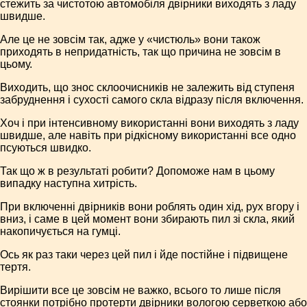
стежить за чистотою автомобіля двірники виходять з ладу
швидше.
Але це не зовсім так, адже у «чистюль» вони також
приходять в непридатність, так що причина не зовсім в
цьому.
Виходить, що знос склоочисників не залежить від ступеня
забруднення і сухості самого скла відразу після включення.
Хоч і при інтенсивному використанні вони виходять з ладу
швидше, але навіть при рідкісному використанні все одно
псуються швидко.
Так що ж в результаті робити? Допоможе нам в цьому
випадку наступна хитрість.
При включенні двірників вони роблять один хід, рух вгору і
вниз, і саме в цей момент вони збирають пил зі скла, який
накопичується на гумці.
Ось як раз таки через цей пил і йде постійне і підвищене
тертя.
Вирішити все це зовсім не важко, всього то лише після
стоянки потрібно протерти двірники вологою серветкою або