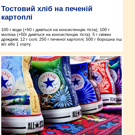
Тостовий хліб на печеній
картоплі
100 г води (+50 г дивіться на консистенцію тіста); 100 г
молока (+50г дивіться на консистенцію тіста); 5 г свіжих
дріжджів; 12 г солі; 250 г печеної картоплі; 500 г борошна пш
в/с або 1 сорту.