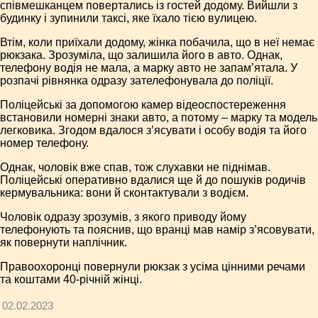
співмешканцем повертались із гостей додому. Вийшли з
будинку і зупинили таксі, яке їхало тією вулицею.
Втім, коли приїхали додому, жінка побачила, що в неї немає
рюкзака. Зрозуміла, що залишила його в авто. Однак,
телефону водія не мала, а марку авто не запам’ятала. У
розпачі рівнянка одразу зателефонувала до поліції.
Поліцейські за допомогою камер відеоспостереження
встановили номерні знаки авто, а потому – марку та модель
легковика. Згодом вдалося з’ясувати і особу водія та його
номер телефону.
Однак, чоловік вже спав, тож слухавки не піднімав.
Поліцейські оперативно вдалися ще й до пошуків родичів
кермувальника: вони й сконтактували з водієм.
Чоловік одразу зрозумів, з якого приводу йому
телефонують та пояснив, що вранці мав намір з’ясовувати,
як повернути наплічник.
Правоохоронці повернули рюкзак з усіма цінними речами
та коштами 40-річній жінці.
02.02.2023