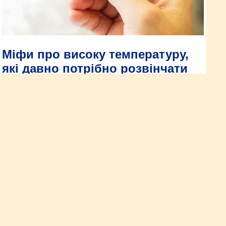
Міфи про високу температуру,
які давно потрібно розвінчати
Майже кожен із нас протягом зими хоча б раз «звалюється»
з ніг із високою температурою. Хоча лихоманка трапляється
часто і лікується не так вже й важко, з нею пов’язано багато
міфів, в які люди продовжують вірити. Іноді саме ці
помилкові твердження затягують хворобливий стан та
одужання.