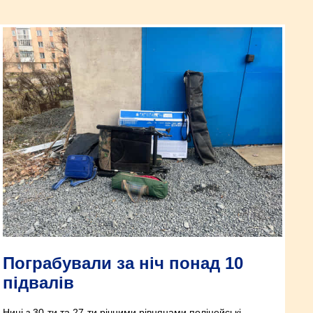
Пограбували за ніч понад 10
підвалів
Нині з 30-ти та 27-ти річними рівнянами поліцейські