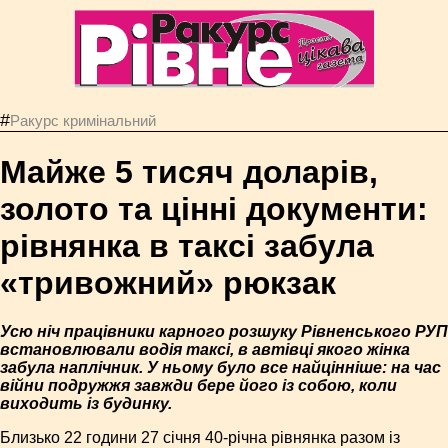
#
Ракурс кримінальний
Майже 5 тисяч доларів,
золото та цінні документи:
рівнянка в таксі забула
«тривожний» рюкзак
Усю ніч працівники карного розшуку Рівненського РУП
встановлювали водія таксі, в автівці якого жінка
забула наплічник. У ньому було все найцінніше: на час
війни подружжя завжди бере його із собою, коли
виходить із будинку.
Близько 22 години 27 січня 40-річна рівнянка разом із