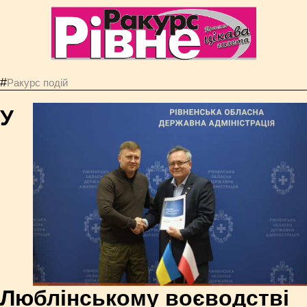
#
Ракурс подій
У
Люблінському воєводстві