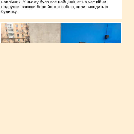
наплічник. У ньому було все найцінніше: на час війни
подружжя завжди бере його із собою, коли виходить із
будинку.
Пограбували за ніч понад 10
підвалів