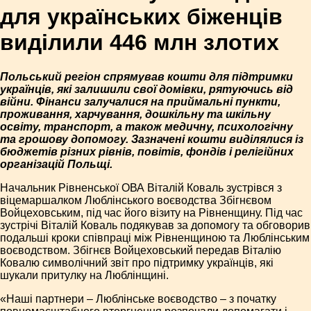
для українських біженців
виділили 446 млн злотих
Польський регіон спрямував кошти для підтримки
українців, які залишили свої домівки, рятуючись від
війни. Фінанси залучалися на приймальні пункти,
проживання, харчування, дошкільну та шкільну
освіту, транспорт, а також медичну, психологічну
та грошову допомогу. Зазначені кошти виділялися із
бюджетів різних рівнів, повітів, фондів і релігійних
організацій Польщі.
Начальник Рівненської ОВА Віталій Коваль зустрівся з
віцемаршалком Люблінського воєводства Збігнєвом
Войцеховським, під час його візиту на Рівненщину. Під час
зустрічі Віталій Коваль подякував за допомогу та обговорив
подальші кроки співпраці між Рівненщиною та Люблінським
воєводством. Збігнєв Войцеховський передав Віталію
Ковалю символічний звіт про підтримку українців, які
шукали притулку на Люблінщині.
«Наші партнери – Люблінське воєводство – з початку