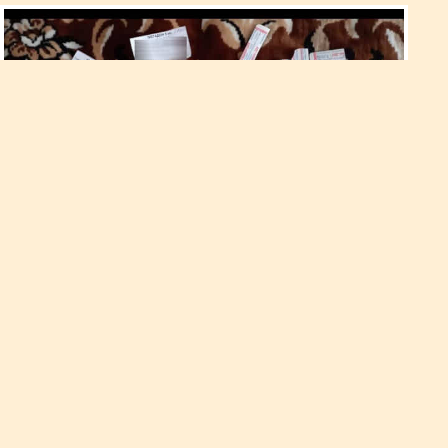
У Вараші викрили злочинну
групу збувачів метадону
Подружжю та ще одному місцевому жителю тепер загрожує
від шести до десяти років позбавлення волі. Поліцейські
також встановлюють і документують злочинну діяльність
інших осіб, причетних до незаконного обігу наркотичних
засобів.