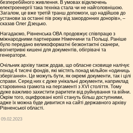
безперебійного живлення. В умовах відключень
електроенергії така техніка стала чи не найголовнішою.
Загалом, це вже третій транш допомоги, що надійшов до
установи за останні пів року від закордонних донорів», –
сказав Олег Дзецько.
Нагадаємо, Рівненська ОВА продовжує співпрацю з
міжнародними партнерами Німеччини та Польщі. Раніше
було передано великоформатні безконтактні сканери,
вогнетривкі кишені для документів, обігрівачі та
генератори.
Очільник архіву також додав, що обласне сховище налічує
понад 4 тисячі фондів, які містять понад мільйон «одиниць
зберігання». Це можуть бути, як окремі документи, так і цілі
справи. Серед них є дуже унікальні документи, наприклад
старовинна грамота на пергаменті з XVI століття. Тому
дуже важливо захистити раритети від руйнування та війни.
Окрім того, оцифровані копії стануть більш доступними,
адже їх можна буде дивитися на сайті державного архіву
Рівненської області.
09.02.2023